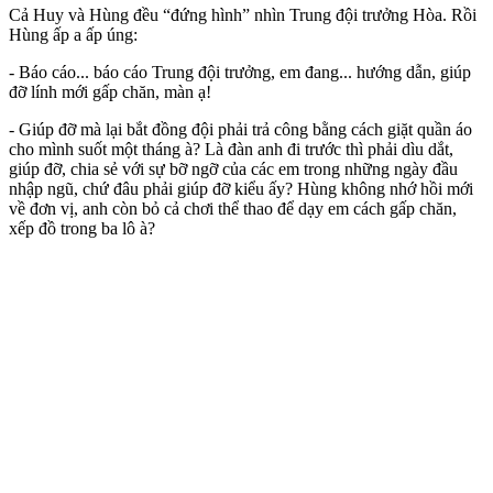
Cả Huy và Hùng đều “đứng hình” nhìn Trung đội trưởng Hòa. Rồi
Hùng ấp a ấp úng:
- Báo cáo... báo cáo Trung đội trưởng, em đang... hướng dẫn, giúp
đỡ lính mới gấp chăn, màn ạ!
- Giúp đỡ mà lại bắt đồng đội phải trả công bằng cách giặt quần áo
cho mình suốt một tháng à? Là đàn anh đi trước thì phải dìu dắt,
giúp đỡ, chia sẻ với sự bỡ ngỡ của các em trong những ngày đầu
nhập ngũ, chứ đâu phải giúp đỡ kiểu ấy? Hùng không nhớ hồi mới
về đơn vị, anh còn bỏ cả chơi thể thao để dạy em cách gấp chăn,
xếp đồ trong ba lô à?