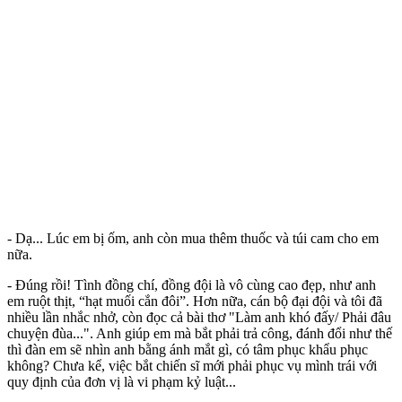
- Dạ... Lúc em bị ốm, anh còn mua thêm thuốc và túi cam cho em
nữa.
- Đúng rồi! Tình đồng chí, đồng đội là vô cùng cao đẹp, như anh
em ruột thịt, “hạt muối cắn đôi”. Hơn nữa, cán bộ đại đội và tôi đã
nhiều lần nhắc nhở, còn đọc cả bài thơ "Làm anh khó đấy/ Phải đâu
chuyện đùa...". Anh giúp em mà bắt phải trả công, đánh đổi như thế
thì đàn em sẽ nhìn anh bằng ánh mắt gì, có tâm phục khẩu phục
không? Chưa kể, việc bắt chiến sĩ mới phải phục vụ mình trái với
quy định của đơn vị là vi phạm kỷ luật...