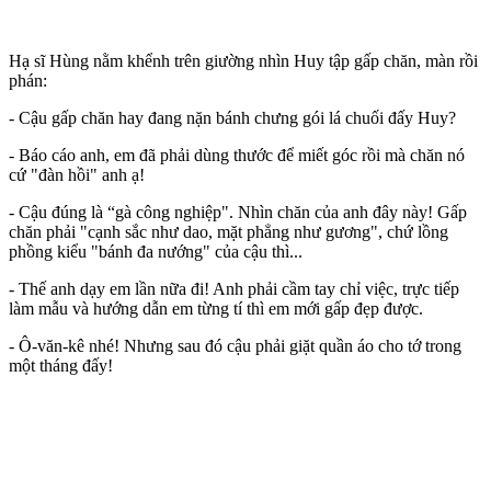
Hạ sĩ Hùng nằm khểnh trên giường nhìn Huy tập gấp chăn, màn rồi
phán:
- Cậu gấp chăn hay đang nặn bánh chưng gói lá chuối đấy Huy?
- Báo cáo anh, em đã phải dùng thước để miết góc rồi mà chăn nó
cứ "đàn hồi" anh ạ!
- Cậu đúng là “gà công nghiệp". Nhìn chăn của anh đây này! Gấp
chăn phải "cạnh sắc như dao, mặt phẳng như gương", chứ lồng
phồng kiểu "bánh đa nướng" của cậu thì...
- Thế anh dạy em lần nữa đi! Anh phải cầm tay chỉ việc, trực tiếp
làm mẫu và hướng dẫn em từng tí thì em mới gấp đẹp được.
- Ô-văn-kê nhé! Nhưng sau đó cậu phải giặt quần áo cho tớ trong
một tháng đấy!