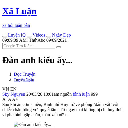
Xã Luận
xã hội luận bàn
Luyện IQ
Videos
Ngày Đẹp
09:09:09 AM, Thứ Abc 09/09/2021
Đàn anh kiểu ấy...
Đọc Truyện
Truyện Ngắn
VN
EN
Sky Nguyen
20/03/26 10:01am
nguồn
bình luận
999
A-
A
A+
Sau khi ăn cơm chiều, Binh nhì Huy trở về phòng ’đánh vật’ với
chiếc chăn bông với quyết tâm: Từ ngày mai không bị chỉ huy đơn
vị phê bình gấp chăn, màn xấu nữa.