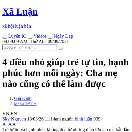
Xã Luận
xã hội luận bàn
Luyện IQ
Videos
Ngày Đẹp
09:09:09 AM, Thứ Abc 09/09/2021
4 điều nhỏ giúp trẻ tự tin, hạnh
phúc hơn mỗi ngày: Cha mẹ
nào cũng có thể làm được
Gia Đình
Mẹ và Trẻ Em
VN
EN
Sky Nguyen
18/03/26 11:14am
nguồn
bình luận
999
A-
A
A+
Trẻ tự tin và hạnh phúc không đến từ những điều lớn lao mà bắt đầu