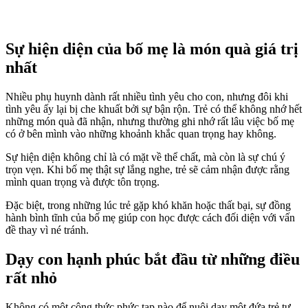
Sự hiện diện của bố mẹ là món quà giá trị
nhất
Nhiều phụ huynh dành rất nhiều tình yêu cho con, nhưng đôi khi
tình yêu ấy lại bị che khuất bởi sự bận rộn. Trẻ có thể không nhớ hết
những món quà đã nhận, nhưng thường ghi nhớ rất lâu việc bố mẹ
có ở bên mình vào những khoảnh khắc quan trọng hay không.
Sự hiện diện không chỉ là có mặt về thể chất, mà còn là sự chú ý
trọn vẹn. Khi bố mẹ thật sự lắng nghe, trẻ sẽ cảm nhận được rằng
mình quan trọng và được tôn trọng.
Đặc biệt, trong những lúc trẻ gặp khó khăn hoặc thất bại, sự đồng
hành bình tĩnh của bố mẹ giúp con học được cách đối diện với vấn
đề thay vì né tránh.
Dạy con hạnh phúc bắt đầu từ những điều
rất nhỏ
Không có một công thức phức tạp nào để nuôi dạy một đứa trẻ tự