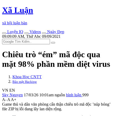
Xã Luận
xã hội luận bàn
Luyện IQ
Videos
Ngày Đẹp
09:09:09 AM, Thứ Abc 09/09/2021
Chiêu trò “ém” mã độc qua
mặt 98% phần mềm diệt virus
Khoa Học CNTT
Bảo mật Hacking
VN
EN
Sky Nguyen
17/03/26 10:01am
nguồn
bình luận
999
A-
A
A+
Game thủ và dân văn phòng cẩn thận chiêu trò mã độc ’núp bóng’
file ZIP bị lỗi đang lây lan diện rộng.