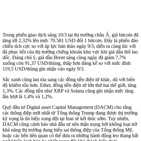
Trong phiên giao dịch sáng 10/3 tại thị trường châu Á, giá bitcoin đã
tăng tới 2,32% lên mức 70.581 USD đổi 1 bitcoin. Đây là phiên đảo
chiều tích cực so với áp lực bán tháo ngày 9/3, diễn ra cùng lúc với
đà phục hồi của thị trường chứng khoán khu vực khi giá dầu thô lao
dốc. Đáng chú ý, giá dầu Brent sáng cùng ngày đã giảm 7,7%
xuống còn 91,37 USD/thùng, thấp hơn đáng kể so với mức đỉnh
119,5 USD/thùng ghi nhận vào ngày 9/3.
Sắc xanh cũng lan tỏa sang các đồng tiền điện tử khác, dù với biên
độ khiêm tốn hơn. Ether, đồng tiền điện tử lớn thứ hai thế giới, tăng
1,3%. Các đồng tiền như XRP và Solana cũng ghi nhận mức tăng
lần lượt là 1,4% và 1,2%.
Quỹ đầu tư Digital as‌set Capital Management (DACM) cho rằng
các thông điệp mới nhất từ Tổng thống Trump đang được thị trường
kỳ vọng là tín hiệu xung đột tại Iran sẽ kết thúc sớm. Tuy nhiên,
DACM cũng cảnh báo nhà đầu tư nên thận trọng bởi không loại trừ
khả năng thị trường đang hiểu sai thông điệp của Tổng thống Mỹ,
hoặc các bên liên quan có thể đưa ra những hành động leo thang bất