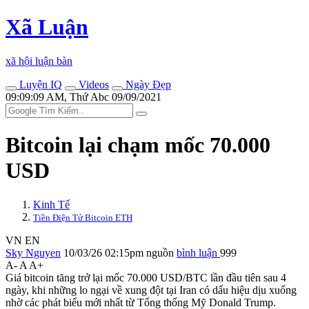
Xã Luận
xã hội luận bàn
Luyện IQ
Videos
Ngày Đẹp
09:09:09 AM, Thứ Abc 09/09/2021
Bitcoin lại chạm mốc 70.000
USD
Kinh Tế
Tiền Điện Tử Bitcoin ETH
VN
EN
Sky Nguyen
10/03/26 02:15pm
nguồn
bình luận
999
A-
A
A+
Giá bitcoin tăng trở lại mốc 70.000 USD/BTC lần đầu tiên sau 4
ngày, khi những lo ngại về xung đột tại Iran có dấu hiệu dịu xuống
nhờ các phát biểu mới nhất từ Tổng thống Mỹ Donald Trump.