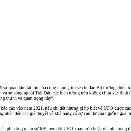
 sự quan tâm rất lớn của công chúng, tôi sẽ chỉ đạo Bộ trưởng chiến tr
nh và sự sống ngoài Trái Đất, các hiện tượng trên không chưa xác địn
ng thú vị và quan trọng này”.
o cáo vào năm 2021, nêu chi tiết những gì họ biết về UFO được các phi
ng nhắc đến các giả thuyết về khả năng có sự can dự của người ngoài 
các phi công quân sự Mỹ theo dõi UFO xoay tròn hoặc nhanh chóng đổ