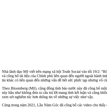
Nhà lãnh đạo Mỹ viết trên mạng xã hội Truth Social vào tối 19/2: “Bởi
và công bố tài liệu của Chính phủ liên quan đến người ngoài hành ti
tin khác có liên quan đến những vấn đề hết sức phức tạp nhưng vô cù
Theo Bloomberg (Mỹ), cộng đồng tình báo nước này đã công bố một bá
này hầu như không đưa ra câu trả lời mang tính kết luận và cũng khô
xem xét nghiêm túc hơn thông tin về những sự việc như vậy.
Cũng trong năm 2021, Lầu Năm Góc đã công bố các video cho thấy 