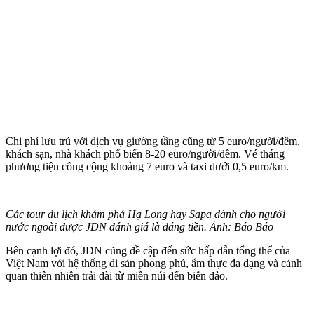
Chi phí lưu trú với dịch vụ giường tầng cũng từ 5 euro/người/đêm,
khách sạn, nhà khách phổ biến 8-20 euro/người/đêm. Vé tháng
phương tiện công cộng khoảng 7 euro và taxi dưới 0,5 euro/km.
Các tour du lịch khám phá Hạ Long hay Sapa dành cho người
nước ngoài được JDN đánh giá là đáng tiền. Ảnh: Báo Báo
Bên cạnh lợi đó, JDN cũng đề cập đến sức hấp dẫn tổng thể của
Việt Nam với hệ thống di sản phong phú, ẩm thực đa dạng và cảnh
quan thiên nhiên trải dài từ miền núi đến biển đảo.