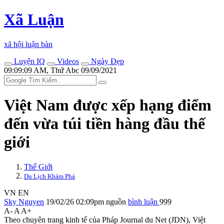
Xã Luận
xã hội luận bàn
Luyện IQ
Videos
Ngày Đẹp
09:09:09 AM, Thứ Abc 09/09/2021
Việt Nam được xếp hạng điểm
đến vừa túi tiền hàng đầu thế
giới
Thế Giới
Du Lịch Khám Phá
VN
EN
Sky Nguyen
19/02/26 02:09pm
nguồn
bình luận
999
A-
A
A+
Theo chuyên trang kinh tế của Pháp Journal du Net (JDN), Việt