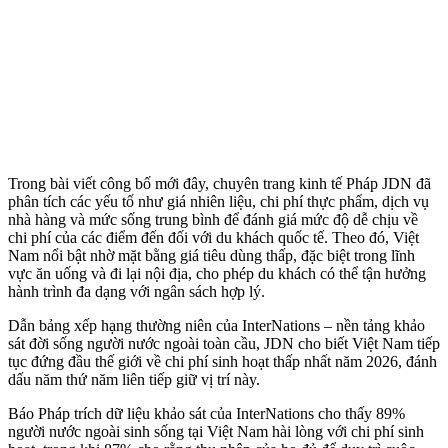
Trong bài viết công bố mới đây, chuyên trang kinh tế Pháp JDN đã
phân tích các yếu tố như giá nhiên liệu, chi phí thực phẩm, dịch vụ
nhà hàng và mức sống trung bình để đánh giá mức độ dễ chịu về
chi phí của các điểm đến đối với du khách quốc tế. Theo đó, Việt
Nam nổi bật nhờ mặt bằng giá tiêu dùng thấp, đặc biệt trong lĩnh
vực ăn uống và đi lại nội địa, cho phép du khách có thể tận hưởng
hành trình đa dạng với ngân sách hợp lý.
Dẫn bảng xếp hạng thường niên của InterNations – nền tảng khảo
sát đời sống người nước ngoài toàn cầu, JDN cho biết Việt Nam tiếp
tục đứng đầu thế giới về chi phí sinh hoạt thấp nhất năm 2026, đánh
dấu năm thứ năm liên tiếp giữ vị trí này.
Báo Pháp trích dữ liệu khảo sát của InterNations cho thấy 89%
người nước ngoài sinh sống tại Việt Nam hài lòng với chi phí sinh