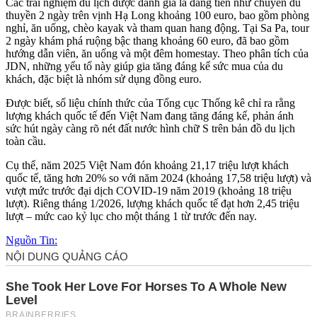
Các trải nghiệm du lịch được đánh giá là đáng tiền như chuyến du
thuyền 2 ngày trên vịnh Hạ Long khoảng 100 euro, bao gồm phòng
nghỉ, ăn uống, chèo kayak và tham quan hang động. Tại Sa Pa, tour
2 ngày khám phá ruộng bậc thang khoảng 60 euro, đã bao gồm
hướng dẫn viên, ăn uống và một đêm homestay. Theo phân tích của
JDN, những yếu tố này giúp gia tăng đáng kể sức mua của du
khách, đặc biệt là nhóm sử dụng đồng euro.
Được biết, số liệu chính thức của Tổng cục Thống kê chỉ ra rằng
lượng khách quốc tế đến Việt Nam đang tăng đáng kể, phản ánh
sức hút ngày càng rõ nét đất nước hình chữ S trên bản đồ du lịch
toàn cầu.
Cụ thể, năm 2025 Việt Nam đón khoảng 21,17 triệu lượt khách
quốc tế, tăng hơn 20% so với năm 2024 (khoảng 17,58 triệu lượt) và
vượt mức trước đại dịch COVID-19 năm 2019 (khoảng 18 triệu
lượt). Riêng tháng 1/2026, lượng khách quốc tế đạt hơn 2,45 triệu
lượt – mức cao kỷ lục cho một tháng 1 từ trước đến nay.
Nguồn Tin: