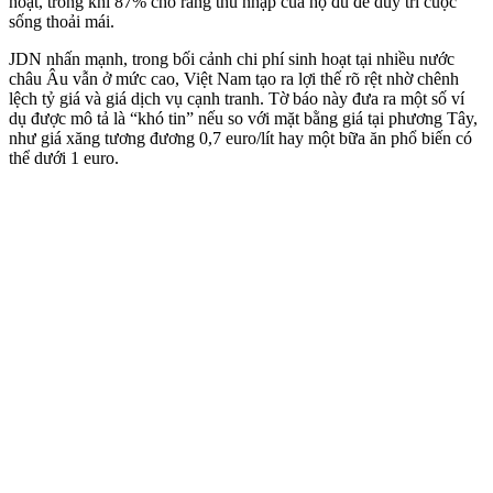
hoạt, trong khi 87% cho rằng thu nhập của họ đủ để duy trì cuộc
sống thoải mái.
JDN nhấn mạnh, trong bối cảnh chi phí sinh hoạt tại nhiều nước
châu Âu vẫn ở mức cao, Việt Nam tạo ra lợi thế rõ rệt nhờ chênh
lệch tỷ giá và giá dịch vụ cạnh tranh. Tờ báo này đưa ra một số ví
dụ được mô tả là “khó tin” nếu so với mặt bằng giá tại phương Tây,
như giá xăng tương đương 0,7 euro/lít hay một bữa ăn phổ biến có
thể dưới 1 euro.