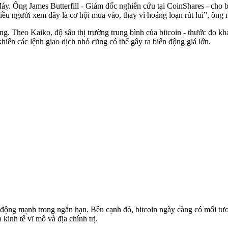
áy. Ông James Butterfill - Giám đốc nghiên cứu tại CoinShares - cho biế
ều người xem đây là cơ hội mua vào, thay vì hoảng loạn rút lui”, ông n
ng. Theo Kaiko, độ sâu thị trường trung bình của bitcoin - thước đo 
iến các lệnh giao dịch nhỏ cũng có thể gây ra biến động giá lớn.
n động mạnh trong ngắn hạn. Bên cạnh đó, bitcoin ngày càng có mối tươ
kinh tế vĩ mô và địa chính trị.