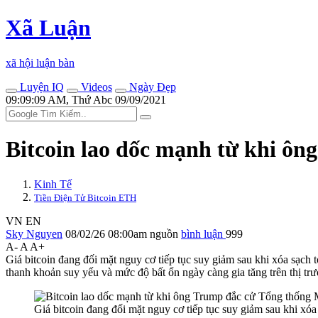
Xã Luận
xã hội luận bàn
Luyện IQ
Videos
Ngày Đẹp
09:09:09 AM, Thứ Abc 09/09/2021
Bitcoin lao dốc mạnh từ khi ô
Kinh Tế
Tiền Điện Tử Bitcoin ETH
VN
EN
Sky Nguyen
08/02/26 08:00am
nguồn
bình luận
999
A-
A
A+
Giá bitcoin đang đối mặt nguy cơ tiếp tục suy giảm sau khi xóa sạc
thanh khoản suy yếu và mức độ bất ổn ngày càng gia tăng trên thị trư
Giá bitcoin đang đối mặt nguy cơ tiếp tục suy giảm sau khi x