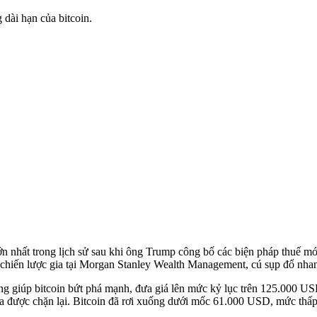
 dài hạn của bitcoin.
 lớn nhất trong lịch sử sau khi ông Trump công bố các biện pháp thuế m
hiến lược gia tại Morgan Stanley Wealth Management, cú sụp đổ nhanh 
ng giúp bitcoin bứt phá mạnh, đưa giá lên mức kỷ lục trên 125.000 US
ưa được chặn lại. Bitcoin đã rơi xuống dưới mốc 61.000 USD, mức thấp