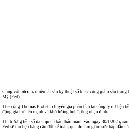
Cùng với bitcoin, nhiều tài sản kỹ thuật số khác cũng giảm sâu trong 
Mỹ (Fed).
Theo ông Thomas Probst - chuyên gia phân tích tại công ty dữ liệu t
động giá trở nên mạnh và khó lường hơn”, ông nhận định.
Thị trường tiền số đã chịu cú bán tháo mạnh vào ngày 30/1/2025, s
Fed sẽ thu hẹp bảng cân đối kế toán, qua đó làm giảm sức hấp dẫn của 