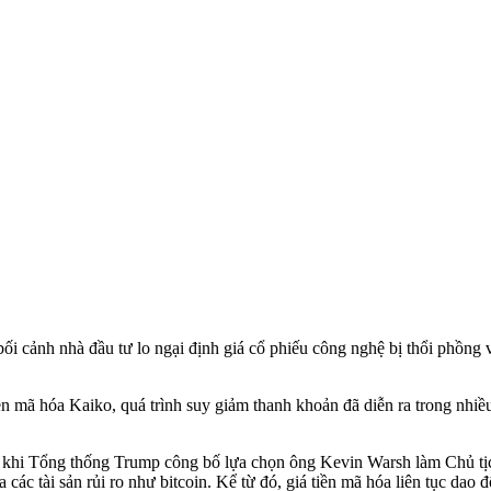
bối cảnh nhà đầu tư lo ngại định giá cổ phiếu công nghệ bị thổi phồng v
iền mã hóa Kaiko, quá trình suy giảm thanh khoản đã diễn ra trong nhiề
au khi Tổng thống Trump công bố lựa chọn ông Kevin Warsh làm Chủ tịc
các tài sản rủi ro như bitcoin. Kể từ đó, giá tiền mã hóa liên tục dao 