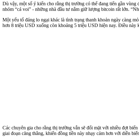
Dù vậy, một số ý kiến cho rằng thị trường có thể đang tiến gần vùng đ
nhóm “cá voi” - những nhà đầu tư nắm giữ lượng bitcoin rất lớn. “Nhi
Một yếu tố đáng lo ngại khác là tình trạng thanh khoản ngày càng mỏ
hơn 8 triệu USD xuống còn khoảng 5 triệu USD hiện nay. Điều này kh
Các chuyên gia cho rằng thị trường vẫn sẽ đối mặt với nhiều đợt biế
giai đoạn căng thẳng, khiến đồng tiền này nhạ‌y cả‌m hơn với diễn biến 