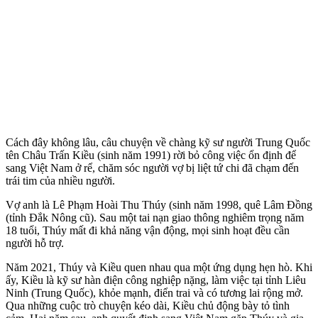
Cách đây không lâu, câu chuyện về chàng kỹ sư người Trung Quốc
tên Châu Trấn Kiều (sinh năm 1991) rời bỏ công việc ổn định để
sang Việt Nam ở rể, chăm sóc người vợ bị liệt tứ chi đã chạm đến
trái tim của nhiều người.
Vợ anh là Lê Phạm Hoài Thu Thúy (sinh năm 1998, quê Lâm Đồng
(tỉnh Đắk Nông cũ). Sau một tai nạn giao thông nghiêm trọng năm
1‌8 tuổ‌i, Thúy mất đi khả năng vận động, mọi sinh hoạt đều cần
người hỗ trợ.
Năm 2021, Thúy và Kiều quen nhau qua một ứng dụng hẹn hò. Khi
ấy, Kiều là kỹ sư hàn điện công nghiệp nặng, làm việc tại tỉnh Liêu
Ninh (Trung Quốc), khỏe mạnh, điển trai và có tương lai rộng mở.
Qua những cuộc trò chuyện kéo dài, Kiều chủ động bày tỏ tình