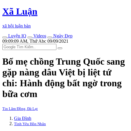
Xã Luận
xã hội luận bàn
Luyện IQ
Videos
Ngày Đẹp
09:09:09 AM, Thứ Abc 09/09/2021
Bố mẹ chồng Trung Quốc sang
gặp nàng dâu Việt bị liệt tứ
chi: Hành động bất ngờ trong
bữa cơm
Tin Lâm Đồng, Đà Lạt
Gia Đình
Tình Yêu Hôn Nhân