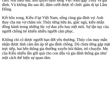
cảm. Hai năm sau, anh quyết định sang Việt Nam gặp Thúy và gia
đình. Và không lâu sau đó, đám cưới được tổ chức giản dị tại Lâm
Đồng.
Kết hôn xong, Kiều ở lại Việt Nam, sống cùng gia đình vợ. Anh
thay cha mẹ vợ chăm sóc Thúy từng bữa ăn, giấc ngủ, kiên nhẫn
đồng hành trong những lúc vợ đau yếu hay mệt mỏi. Sự tận tụy của
người chồng trẻ khiến nhiều người cảm phục.
Không chỉ có được người bạn đời yêu thương, Thúy còn may mắn
nhận được tình cảm ấm áp từ gia đình chồng. Dù chưa từng gặp mặt
trực tiếp, hai bên thông gia thường xuyên hỏi thăm, trò chuyện. Mẹ
của Kiều nhiều lần gửi quà cho con dâu và gia đình thông gia như
một cách thể hiện sự quan tâm.