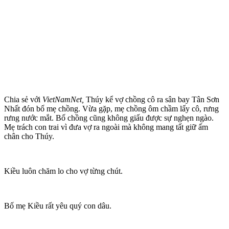
Chia sẻ với
VietNamNet,
Thúy kể vợ chồng cô ra sân bay Tân Sơn
Nhất đón bố mẹ chồng. Vừa gặp, mẹ chồng ôm chầm lấy cô, rưng
rưng nước mắt. Bố chồng cũng không giấu được sự nghẹn ngào.
Mẹ trách con trai vì đưa vợ ra ngoài mà không mang tất giữ ấm
chân cho Thúy.
Kiều luôn chăm lo cho vợ từng chút.
Bố mẹ Kiều rất yêu quý con dâu.