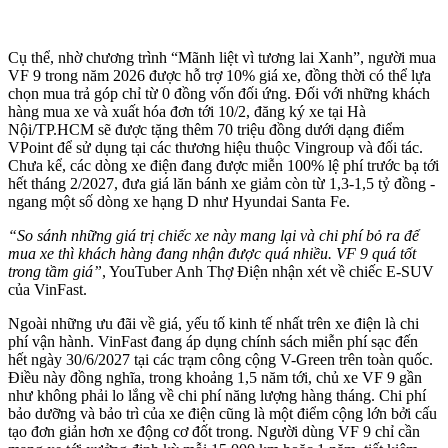
Cụ thể, nhờ chương trình “Mãnh liệt vì tương lai Xanh”, người mua
VF 9 trong năm 2026 được hỗ trợ 10% giá xe, đồng thời có thể lựa
chọn mua trả góp chỉ từ 0 đồng vốn đối ứng. Đối với những khách
hàng mua xe và xuất hóa đơn tới 10/2, đăng ký xe tại Hà
Nội/TP.HCM sẽ được tặng thêm 70 triệu đồng dưới dạng điểm
VPoint để sử dụng tại các thương hiệu thuộc Vingroup và đối tác.
Chưa kể, các dòng xe điện đang được miễn 100% lệ phí trước bạ tới
hết tháng 2/2027, đưa giá lăn bánh xe giảm còn từ 1,3-1,5 tỷ đồng -
ngang một số dòng xe hạng D như Hyundai Santa Fe.
“So sánh những giá trị chiếc xe này mang lại và chi phí bỏ ra để
mua xe thì khách hàng đang nhận được quá nhiều. VF 9 quá tốt
trong tầm giá”
, YouTuber Anh Thợ Điện nhận xét về chiếc E-SUV
của VinFast.
Ngoài những ưu đãi về giá, yếu tố kinh tế nhất trên xe điện là chi
phí vận hành. VinFast đang áp dụng chính sách miễn phí sạc đến
hết ngày 30/6/2027 tại các trạm công cộng V-Green trên toàn quốc.
Điều này đồng nghĩa, trong khoảng 1,5 năm tới, chủ xe VF 9 gần
như không phải lo lắng về chi phí năng lượng hàng tháng. Chi phí
bảo dưỡng và bảo trì của xe điện cũng là một điểm cộng lớn bởi cấu
tạo đơn giản hơn xe động cơ đốt trong. Người dùng VF 9 chỉ cần