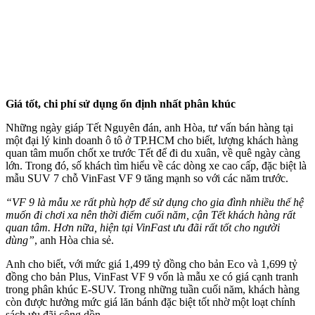
Giá tốt, chi phí sử dụng ổn định nhất phân khúc
Những ngày giáp Tết Nguyên đán, anh Hòa, tư vấn bán hàng tại
một đại lý kinh doanh ô tô ở TP.HCM cho biết, lượng khách hàng
quan tâm muốn chốt xe trước Tết để đi du xuân, về quê ngày càng
lớn. Trong đó, số khách tìm hiểu về các dòng xe cao cấp, đặc biệt là
mẫu SUV 7 chỗ VinFast VF 9 tăng mạnh so với các năm trước.
“VF 9 là mẫu xe rất phù hợp để sử dụng cho gia đình nhiều thế hệ
muốn đi chơi xa nên thời điểm cuối năm, cận Tết khách
hàng
rấ
t
quan tâm
. Hơn nữa, hiện tại VinFast ưu đãi rất tốt cho người
dùng”
, anh Hòa chia sẻ.
Anh cho biết, với mức giá 1,499 tỷ đồng cho bản Eco và 1,699 tỷ
đồng cho bản Plus, VinFast VF 9 vốn là mẫu xe có giá cạnh tranh
trong phân khúc E-SUV. Trong những tuần cuối năm, khách hàng
còn được hưởng mức giá lăn bánh đặc biệt tốt nhờ một loạt chính
sách ưu đãi cộng dồn.