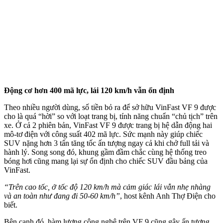
Động cơ hơn 400 mã lực, lái 120 km/h vẫn ổn định
Theo nhiều người dùng, số tiền bỏ ra để sở hữu VinFast VF 9 được
cho là quá “hời” so với loạt trang bị, tính năng chuẩn “chủ tịch” trên
xe. Ở cả 2 phiên bản, VinFast VF 9 được trang bị hệ dẫn động hai
mô-tơ điện với công suất 402 mã lực. Sức mạnh này giúp chiếc
SUV nặng hơn 3 tấn tăng tốc ấn tượng ngay cả khi chở full tải và
hành lý.
Song song đó,
khung gầm đầm chắc cùng hệ thống treo
bóng hơi cũng mang lại sự ổn định cho chiếc SUV đầu bảng của
VinFast.
“Trên cao tốc, ở tốc độ 120 km/h mà cảm giác lái vẫn nhẹ nhàng
và an toàn như đang đi 50-60 km/h”
, host kênh Anh Thợ Điện cho
biết.
Bên cạnh đó, hàm lượng công nghệ trên VF 9 cũng gây ấn tượng