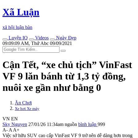
Xã Luận
xã hội luận bàn
Luyện IQ
Videos
Ngày Đẹp
09:09:09 AM, Thứ Abc 09/09/2021
Cận Tết, “xe chủ tịch” VinFast
VF 9 lăn bánh từ 1,3 tỷ đồng,
nuôi xe gần như bằng 0
Ăn Chơi
Xe hơi Xe máy
VN
EN
Sky Nguyen
27/01/26 11:34am
nguồn
bình luận
999
A-
A
A+
Việc sở hữu SUV cao cấp VinFast VF 9 trở nên dễ dàng hơn trong