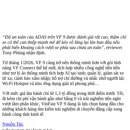
“Độ an toàn của ADAS trên VF 9 được đánh giá rất cao, thậm chí
xe có thể can thiệp mạnh mẽ để kéo vô lăng lại làn ban đầu nếu
phát hiện khoảng cách vượt xe phía sau chưa an toàn”
, reviewer
Tony Phùng nhận định.
Từ tháng 1/2026, VF 9 càng trở nên thông minh hơn với gói tính
năng VF Connect thế hệ mới, tích hợp nhiều công nghệ tiên tiến
như trợ lý ảo thông minh tích hợp AI tạo sinh; quản lý, giám sát xe
từ xa; cảnh báo xâm nhập; hỗ trợ chỉ đường và nhắc nhở người lái;
Wi-Fi Hotspot và kho ứng dụng giải trí phong phú…
Với mức giá lăn bánh chỉ từ 1,3 tỷ đồng trong thời điểm trước Tết,
đi kèm chi phí vận hành gần như bằng 0 và trải nghiệm tiện nghi
vượt tầm phân khúc, VinFast VF 9 đang là lựa chọn hàng đầu cho
những khách hàng tìm kiếm trải nghiệm di chuyển đẳng cấp song
hành cùng tính kinh tế.
Nguồn Tin: