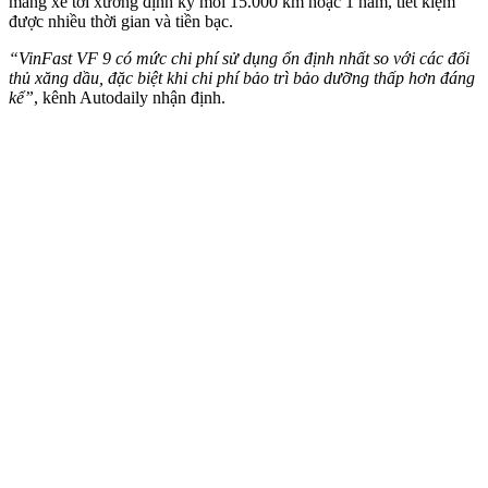
mang xe tới xưởng định kỳ mỗi 15.000 km hoặc 1 năm, tiết kiệm
được nhiều thời gian và tiền bạc.
“VinFast VF 9 có mức chi phí sử dụng ổn định nhất so với các đối
thủ xăng dầu, đặc biệt khi chi phí bảo trì bảo dưỡng thấp hơn đáng
kể”
, kênh Autodaily nhận định.