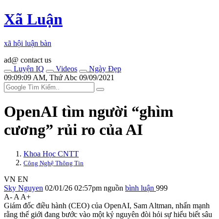
Xã Luận
xã hội luận bàn
ad@ contact us
Luyện IQ
Videos
Ngày Đẹp
09:09:09 AM, Thứ Abc 09/09/2021
OpenAI tìm người “ghìm
cương” rủi ro của AI
Khoa Học CNTT
Công Nghệ Thông Tin
VN
EN
Sky Nguyen
02/01/26 02:57pm
nguồn
bình luận
999
A-
A
A+
Giám đốc điều hành (CEO) của OpenAI, Sam Altman, nhấn mạnh
rằng thế giới đang bước vào một kỷ nguyên đòi hỏi sự hiểu biết sâu