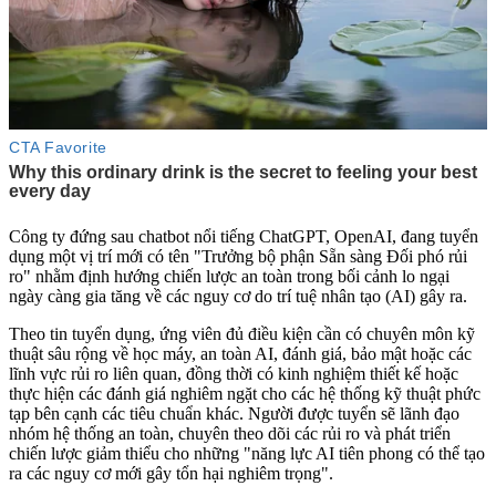
Công ty đứng sau chatbot nổi tiếng ChatGPT, OpenAI, đang tuyển
dụng một vị trí mới có tên "Trưởng bộ phận Sẵn sàng Đối phó rủi
ro" nhằm định hướng chiến lược an toàn trong bối cảnh lo ngại
ngày càng gia tăng về các nguy cơ do trí tuệ nhân tạo (AI) gây ra.
Theo tin tuyển dụng, ứng viên đủ điều kiện cần có chuyên môn kỹ
thuật sâu rộng về học máy, an toàn AI, đánh giá, bảo mật hoặc các
lĩnh vực rủi ro liên quan, đồng thời có kinh nghiệm thiết kế hoặc
thực hiện các đánh giá nghiêm ngặt cho các hệ thống kỹ thuật phức
tạp bên cạnh các tiêu chuẩn khác. Người được tuyển sẽ lãnh đạo
nhóm hệ thống an toàn, chuyên theo dõi các rủi ro và phát triển
chiến lược giảm thiểu cho những "năng lực AI tiên phong có thể tạo
ra các nguy cơ mới gây tổn hại nghiêm trọng".