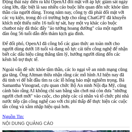
Động thái này diễn ra khi OpenAI đối mặt với áp lực giám sát ngày
càng lớn, đặc biệt là sau nhiều cáo buộc liên quan đến sức khỏe tâm
thần của người dùng. Trong năm nay, công ty đã phải đối mặt với
các vụ kiện, trong đó có trường hợp cho rằng ChatGPT đã khuyến
khích một thiếu niên 16 tuổi t‌ּự sá‌ּt, hay một vụ khác cáo buộc
chatbot này đã thúc đẩy "ảo tưởng hoang đường" của một người
đàn ông 56 tuổi dẫn đến thảm kịch gia đình.
Để đối phó, OpenAI đã công bố các giao thức an toàn mới cho
người dùng dưới 1‌8 tuổ‌i và đang nỗ lực cải tiến công nghệ để nhận
biết các dấu hiệu căng thẳng tâm lý, hướng người dùng đến các
kênh hỗ trợ thực tế.
Ngoài vấn đề sức khỏe tâm thần, các lo ngại về an ninh mạng cũng
gia tăng. Ông Altman thừa nhận rằng các mô hình AI hiện nay đã
đủ tinh vi để bắt đầu tìm ra các lỗ hổng bảo mật nghiêm trọng. Bà
Samantha Vinograd, cựu quan chức Bộ An ninh Nội địa Mỹ, cũng
cảnh báo rằng AI không chỉ san bằng sân chơi mà còn đưa "những
người chơi mới" vào cuộc, cho phép các cá nhân và tổ chức phi nhà
nước tiếp cận công nghệ cao với chi phí thấp để thực hiện các cuộc
tấn công và xâm nhập hiệu quả hơn.
Nguồn Tin: