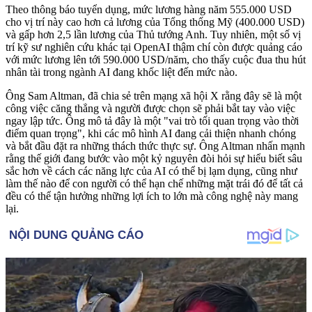
Theo thông báo tuyển dụng, mức lương hàng năm 555.000 USD
cho vị trí này cao hơn cả lương của Tổng thống Mỹ (400.000 USD)
và gấp hơn 2,5 lần lương của Thủ tướng Anh. Tuy nhiên, một số vị
trí kỹ sư nghiên cứu khác tại OpenAI thậm chí còn được quảng cáo
với mức lương lên tới 590.000 USD/năm, cho thấy cuộc đua thu hút
nhân tài trong ngành AI đang khốc liệt đến mức nào.
Ông Sam Altman, đã chia sẻ trên mạng xã hội X rằng đây sẽ là một
công việc căng thẳng và người được chọn sẽ phải bắt tay vào việc
ngay lập tức. Ông mô tả đây là một "vai trò tối quan trọng vào thời
điểm quan trọng", khi các mô hình AI đang cải thiện nhanh chóng
và bắt đầu đặt ra những thách thức thực sự. Ông Altman nhấn mạnh
rằng thế giới đang bước vào một kỷ nguyên đòi hỏi sự hiểu biết sâu
sắc hơn về cách các năng lực của AI có thể bị lạ‌m dụn‌g, cũng như
làm thế nào để con người có thể hạn chế những mặt trái đó để tất cả
đều có thể tận hưởng những lợi ích to lớn mà công nghệ này mang
lại.