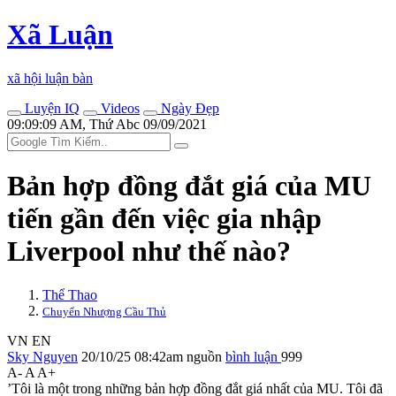
Xã Luận
xã hội luận bàn
Luyện IQ
Videos
Ngày Đẹp
09:09:09 AM, Thứ Abc 09/09/2021
Bản hợp đồng đắt giá của MU
tiến gần đến việc gia nhập
Liverpool như thế nào?
Thể Thao
Chuyển Nhượng Cầu Thủ
VN
EN
Sky Nguyen
20/10/25 08:42am
nguồn
bình luận
999
A-
A
A+
’Tôi là một trong những bản hợp đồng đắt giá nhất của MU. Tôi đã