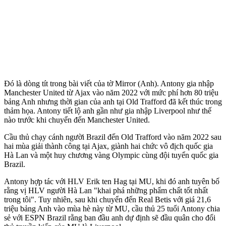
Đó là dòng tít trong bài viết của tờ Mirror (Anh). Antony gia nhập
Manchester United từ Ajax vào năm 2022 với mức phí hơn 80 triệu
bảng Anh nhưng thời gian của anh tại Old Trafford đã kết thúc trong
thảm họa. Antony tiết lộ anh gần như gia nhập Liverpool như thế
nào trước khi chuyển đến Manchester United.
Cầu thủ chạy cánh người Brazil đến Old Trafford vào năm 2022 sau
hai mùa giải thành công tại Ajax, giành hai chức vô địch quốc gia
Hà Lan và một huy chương vàng Olympic cùng đội tuyển quốc gia
Brazil.
Antony hợp tác với HLV Erik ten Hag tại MU, khi đó anh tuyên bố
rằng vị HLV người Hà Lan "khai phá những phẩm chất tốt nhất
trong tôi". Tuy nhiên, sau khi chuyển đến Real Betis với giá 21,6
triệu bảng Anh vào mùa hè này từ MU, cầu thủ 25 tuổi Antony chia
sẻ với ESPN Brazil rằng ban đầu anh dự định sẽ đầu quân cho đối