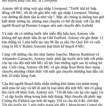
thủ truyền kiếp của MU là Liverpool.
Antony tiết lộ từng suýt gia nhập Liverpool, "Trước khi ký hợp
đồng với MU, tôi đã rất gần đến việc gia nhập Liverpool. Nhưng
con đường đã định sẵn là như vậy". Mặc dù chúng ta không bao giờ
biết được tương lai, nhưng mọi chuyện có thể đã khác với cầu thủ
người Brazil tại Premier League nếu anh chuyển đến Anfield.
Và mặc dù có những bước tiến triển đầy hứa hẹn, Antony vẫn
không thể tạo được dấu ấn tại Old Trafford. Antony chỉ ghi được 12
bàn thắng và 5 pha kiến tạo sau 96 lần ra sân cho Quỷ Đỏ và cuối
cùng bị HLV Ruben Amorim loại khỏi kế hoạch ở MU.
Cùng với những cầu thủ như Jadon Sancho, Marcus Rashford và
Alejandro Garnacho, Antony buộc phải tập luyện tách biệt với phần
còn lại của đội một khi MU nỗ lực bán những ngôi sao bị ruồng bỏ
này. Cuối cùng, Antony rời MU và gia nhập Real Betis theo dạng
chuyển nhượng chính thức với mức giá chuyển nhượng ban đầu chỉ
hơn 20 triệu bảng Anh.
Cầu thủ người Brazil thừa nhận những khó khăn của mình trong
suốt mùa hè này và tiết lộ anh bị loại khỏi đội một MU khi cố gắng
tìm cách rời khỏi Anh. Antony nói: "Tôi đã báo cáo lại vào ngày 14-
7 và tập luyện riêng trong hơn một tháng. Mọi chuyện rất phức tạp.
Chúng tôi ở khách sạn hơn 40 ngày. Tôi và cha tôi ở đó, chờ đợi.
Tôi tập luyện lúc 5 giờ chiều trong khi đội 1 Manchester United tập