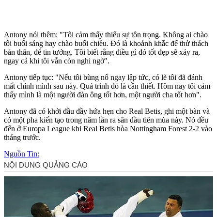
Antony nói thêm: "Tôi cảm thấy thiếu sự tôn trọng. Không ai chào
tôi buổi sáng hay chào buổi chiều. Đó là khoảnh khắc để thử thách
bản thân, để tin tưởng. Tôi biết rằng điều gì đó tốt đẹp sẽ xảy ra,
ngay cả khi tôi vẫn còn nghi ngờ".
Antony tiếp tục: "Nếu tôi bùng nổ ngay lập tức, có lẽ tôi đã đánh
mất chính mình sau này. Quá trình đó là cần thiết. Hôm nay tôi cảm
thấy mình là một người đàn ông tốt hơn, một người cha tốt hơn".
Antony đã có khởi đầu đầy hứa hẹn cho Real Betis, ghi một bàn và
có một pha kiến tạo trong năm lần ra sân đầu tiên mùa này. Nó đều
đến ở Europa League khi Real Betis hòa Nottingham Forest 2-2 vào
tháng trước.
Nguồn Tin: