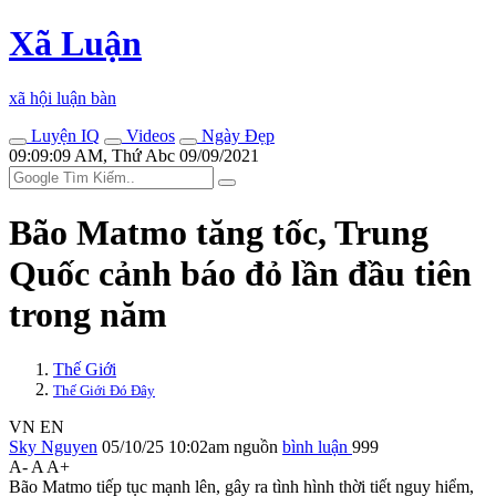
Xã Luận
xã hội luận bàn
Luyện IQ
Videos
Ngày Đẹp
09:09:09 AM, Thứ Abc 09/09/2021
Bão Matmo tăng tốc, Trung
Quốc cảnh báo đỏ lần đầu tiên
trong năm
Thế Giới
Thế Giới Đó Đây
VN
EN
Sky Nguyen
05/10/25 10:02am
nguồn
bình luận
999
A-
A
A+
Bão Matmo tiếp tục mạnh lên, gây ra tình hình thời tiết nguy hiểm,