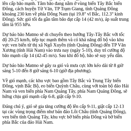
lên cấp bão mạnh. Tâm bão đang nằm ở vùng biển Tây Bắc biển
Đông, cách huyện Từ Văn, TP Trạm Giang, tỉnh Quảng Đông
khoảng 230 km về phía Đông Nam (tại 19.8° vĩ Bắc, 112.3° kinh
Đông). Sức gió tối đa gần tâm bão đạt cấp 14 (42 m/s), áp suất trung
tâm là 955 hPa.
Dự báo bão Matmo sẽ di chuyển theo hướng Tây-Tây Bắc với tốc
độ 20-25 km/h, tiếp tục mạnh thêm và có khả năng đổ bộ vào khu
vực ven biển từ thị xã Ngô Xuyên (tỉnh Quảng Đông) đến TP Văn
Xương (tỉnh Hải Nam) vào trưa nay (ngày 5-10), duy trì cường độ
bão mạnh cấp 14 (42-45 m/s). Sau khi đổ bộ, bão sẽ suy yếu dần.
Dự báo bão Matmo sẽ gây ra gió và mưa cực lớn kéo dài từ 8 giờ
sáng 5-10 đến 8 giờ sáng 6-10 (giờ địa phương).
Về gió mạnh, các khu vực bao gồm Tây Bắc và Trung Tây biển
Đông, vịnh Bắc Bộ, eo biển Quỳnh Châu, cùng với toàn bộ đảo Hải
Nam và ven biển phía Nam Quảng Tây, phía Nam Quảng Đông, sẽ
hứng chịu gió mạnh cấp 6-8, giật cấp 9-10.
Đáng chú ý, gió sẽ gia tăng cường độ lên cấp 9-11, giật cấp 12-13
tại các vùng trọng điểm như bán đảo Lôi Châu (tỉnh Quảng Đông),
ven biển tỉnh Quảng Tây, khu vực bờ biển phía Đông và bờ biển
phía Bắc của đảo Hải Nam.