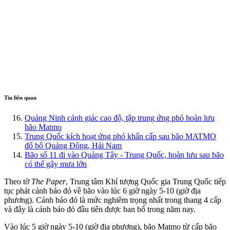
Tin liên quan
Quảng Ninh cảnh giác cao độ, tập trung ứng phó hoàn lưu
bão Matmo
Trung Quốc kích hoạt ứng phó khẩn cấp sau bão MATMO
đổ bộ Quảng Đông, Hải Nam
Bão số 11 đi vào Quảng Tây - Trung Quốc, hoàn lưu sau bão
có thể gây mưa lớn
Theo tờ
The Paper
, Trung tâm Khí tượng Quốc gia Trung Quốc tiếp
tục phát cảnh báo đỏ về bão vào lúc 6 giờ ngày 5-10 (giờ địa
phương). Cảnh báo đỏ là mức nghiêm trọng nhất trong thang 4 cấp
và đây là cảnh báo đỏ đầu tiên được ban bố trong năm nay.
Vào lúc 5 giờ ngày 5-10 (giờ địa phương), bão Matmo từ cấp bão