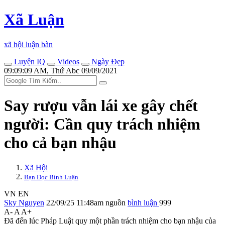
Xã Luận
xã hội luận bàn
Luyện IQ
Videos
Ngày Đẹp
09:09:09 AM, Thứ Abc 09/09/2021
Say rượu vẫn lái xe gây chết
người: Cần quy trách nhiệm
cho cả bạn nhậu
Xã Hội
Bạn Đọc Bình Luận
VN
EN
Sky Nguyen
22/09/25 11:48am
nguồn
bình luận
999
A-
A
A+
Đã đến lúc Pháp Luật quy một phần trách nhiệm cho bạn nhậu của