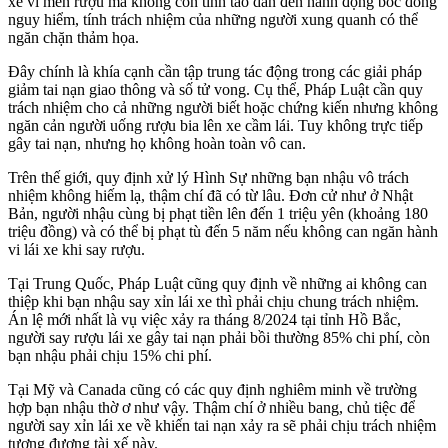
xế vì men rượu mà không còn tỉnh táo dẫn đến hành động bốc đồng
nguy hiểm, tính trách nhiệm của những người xung quanh có thể
ngăn chặn thảm họa.
Đây chính là khía cạnh cần tập trung tác động trong các giải pháp
giảm tai nạn giao thông và số t‌ử von‌g. Cụ thể, Pháp Luật cần quy
trách nhiệm cho cả những người biết hoặc chứng kiến nhưng không
ngăn cản người uống rượu bia lên xe cầm lái. Tuy không trực tiếp
gây tai nạn, nhưng họ không hoàn toàn vô can.
Trên thế giới, quy định xử lý Hình Sự những bạn nhậu vô trách
nhiệm không hiếm lạ, thậm chí đã có từ lâu. Đơn cử như ở Nhật
Bản, người nhậu cùng bị phạt tiền lên đến 1 triệu yên (khoảng 180
triệu đồng) và có thể bị phạt tù đến 5 năm nếu không can ngăn hành
vi lái xe khi say rượu.
Tại Trung Quốc, Pháp Luật cũng quy định về những ai không can
thiệp khi bạn nhậu say xỉn lái xe thì phải chịu chung trách nhiệm.
Án lệ mới nhất là vụ việc xảy ra tháng 8/2024 tại tỉnh Hồ Bắc,
người say rượu lái xe gây tai nạn phải bồi thường 85% chi phí, còn
bạn nhậu phải chịu 15% chi phí.
Tại Mỹ và Canada cũng có các quy định nghiêm minh về trường
hợp bạn nhậu thờ ơ như vậy. Thậm chí ở nhiều bang, chủ tiệc để
người say xỉn lái xe về khiến tai nạn xảy ra sẽ phải chịu trách nhiệm
tương đương tài xế này.