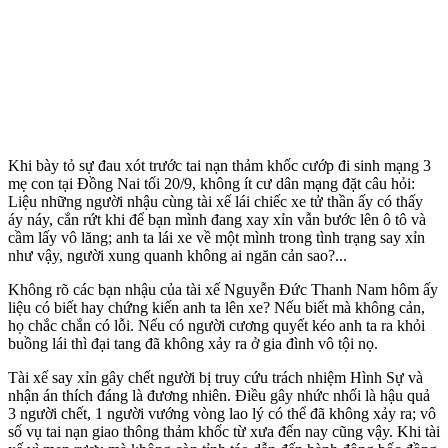
Khi bày tỏ sự đau xót trước tai nạn thảm khốc cướp đi sinh mạng 3
mẹ con tại Đồng Nai tối 20/9, không ít cư dân mạng đặt câu hỏi:
Liệu những người nhậu cùng tài xế lái chiếc xe tử thần ấy có thấy
áy náy, cắn rứt khi để bạn mình đang xay xỉn vẫn bước lên ô tô và
cầm lấy vô lăng; anh ta lái xe về một mình trong tình trạng say xỉn
như vậy, người xung quanh không ai ngăn cản sao?...
Không rõ các bạn nhậu của tài xế Nguyễn Đức Thanh Nam hôm ấy
liệu có biết hay chứng kiến anh ta lên xe? Nếu biết mà không cản,
họ chắc chắn có lỗi. Nếu có người cương quyết kéo anh ta ra khỏi
buồng lái thì đại tang đã không xảy ra ở gia đình vô tội nọ.
Tài xế say xỉn gây chết người bị truy cứu trách nhiệm Hình Sự và
nhận án thích đáng là đương nhiên. Điều gây nhức nhối là hậu quả
3 người chết, 1 người vướng vòng lao lý có thể đã không xảy ra; vô
số vụ tai nạn giao thông thảm khốc từ xưa đến nay cũng vậy. Khi tài