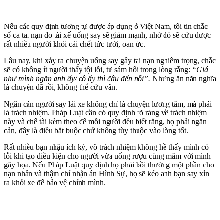
Nếu các quy định tương tự được áp dụng ở Việt Nam, tôi tin chắc
số ca tai nạn do tài xế uống say sẽ giảm mạnh, nhờ đó sẽ cứu được
rất nhiều người khỏi cái chết tức tưởi, oan ức.
Lâu nay, khi xảy ra chuyện uống say gây tai nạn nghiêm trọng, chắc
sẽ có không ít người thấy tội lỗi, tự sám hối trong lòng rằng:
“Giá
như mình ngăn anh ấy/ cô ấy thì đâu đến nỗi”.
Nhưng ăn năn nghĩa
là chuyện đã rồi, không thể cứu vãn.
Ngăn cản người say lái xe không chỉ là chuyện lương tâm, mà phải
là trách nhiệm. Pháp Luật cần có quy định rõ ràng về trách nhiệm
này và chế tài kèm theo để mỗi người đều biết rằng, họ phải ngăn
cản, đây là điều bắt buộc chứ không tùy thuộc vào lòng tốt.
Rất nhiều bạn nhậu ích kỷ, vô trách nhiệm không hề thấy mình có
lỗi khi tạo điều kiện cho người vừa uống rượu cùng mâm với mình
gây họa. Nếu Pháp Luật quy định họ phải bồi thường một phần cho
nạn nhân và thậm chí nhận án Hình Sự, họ sẽ kéo anh bạn say xỉn
ra khỏi xe để bảo vệ chính mình.