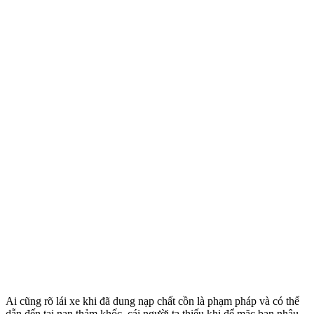
Ai cũng rõ lái xe khi đã dung nạp chất cồn là phạm pháp và có thể
dẫn đến tai nạn thảm khốc, cái người ta thiếu khi để mặc bạn nhậu