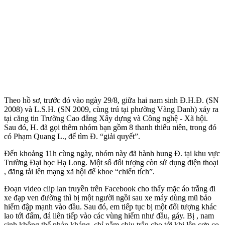
Theo hồ sơ, trước đó vào ngày 29/8, giữa hai nam sinh Đ.H.Đ. (SN
2008) và L.S.H. (SN 2009, cùng trú tại phường Vàng Danh) xảy ra
tại căng tin Trường Cao đẳng Xây dựng và Công nghệ - Xã hội.
Sau đó, H. đã gọi thêm nhóm bạn gồm 8 thanh thiếu niên, trong đó
có Phạm Quang L., để tìm Đ. “giải quyết”.
Đến khoảng 11h cùng ngày, nhóm này đã hành hung Đ. tại khu vực
Trường Đại học Hạ Long. Một số đối tượng còn sử dụng điện thoại
, đăng tải lên mạng xã hội để khoe “chiến tích”.
Đoạn video clip lan truyền trên Facebook cho thấy mặc áo trắng đi
xe đạp ven đường thì bị một người ngồi sau xe máy dùng mũ bảo
hiểm đập mạnh vào đầu. Sau đó, em tiếp tục bị một đối tượng khác
lao tới đấm, đá liên tiếp vào các vùng hiểm như đầu, gáy. Bị , nam
sinh không thể phản kháng, chỉ nằm chịu trận cho tới khi lên cơn co