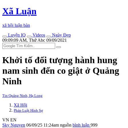
Xã Luận
xã hội luận bàn
Luyện IQ
Videos
Ngày Đẹp
09:09:09 AM, Thứ Abc 09/09/2021
Khởi tố đối tượng hành hung
nam sinh đến co giật ở Quảng
Ninh
Tin Quảng Ninh, Hạ Long
Xã Hội
Pháp Luật Hình Sự
VN
EN
Sky Nguyen
06/09/25 11:24am
nguồn
bình luận
999