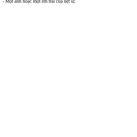
- Một anh hoặc một em trai của liệt sĩ;