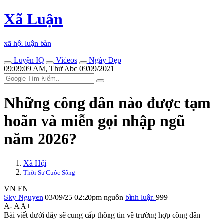
Xã Luận
xã hội luận bàn
Luyện IQ
Videos
Ngày Đẹp
09:09:09 AM, Thứ Abc 09/09/2021
Những công dân nào được tạm
hoãn và miễn gọi nhập ngũ
năm 2026?
Xã Hội
Thời Sự Cuộc Sống
VN
EN
Sky Nguyen
03/09/25 02:20pm
nguồn
bình luận
999
A-
A
A+
Bài viết dưới đây sẽ cung cấp thông tin về trường hợp công dân