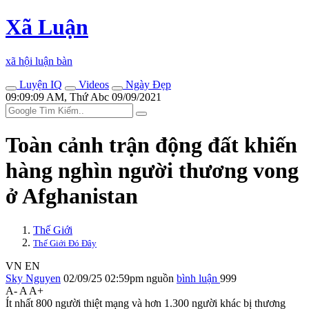
Xã Luận
xã hội luận bàn
Luyện IQ
Videos
Ngày Đẹp
09:09:09 AM, Thứ Abc 09/09/2021
Toàn cảnh trận động đất khiến
hàng nghìn người thương vong
ở Afghanistan
Thế Giới
Thế Giới Đó Đây
VN
EN
Sky Nguyen
02/09/25 02:59pm
nguồn
bình luận
999
A-
A
A+
Ít nhất 800 người thiệt mạng và hơn 1.300 người khác bị thương