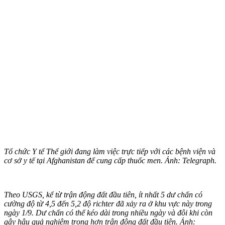
Tổ chức Y tế Thế giới đang làm việc trực tiếp với các bệnh viện và
cơ sở y tế tại Afghanistan để cung cấp thuốc men. Ảnh: Telegraph.
Theo USGS, kể từ trận động đất đầu tiên, ít nhất 5 dư chấn có
cường độ từ 4,5 đến 5,2 độ richter đã xảy ra ở khu vực này trong
ngày 1/9. Dư chấn có thể kéo dài trong nhiều ngày và đôi khi còn
gây hậu quả nghiêm trọng hơn trận động đất đầu tiên. Ảnh: