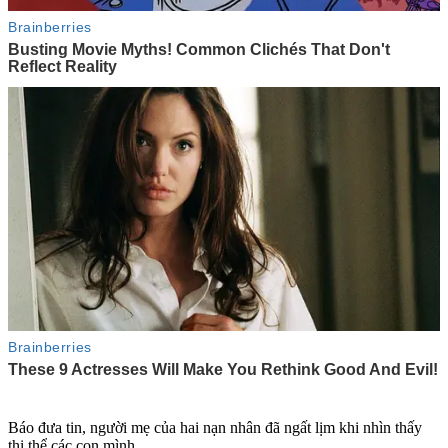
Báo đưa tin, người mẹ của hai nạn nhân đã ngất lịm khi nhìn thấy
th‌i th‌ể các con mình.