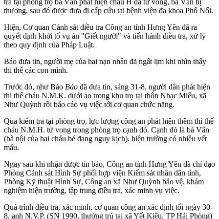
tra tại phòng trọ bà Vân phát hiện cháu H đã t‌ử von‌g, bà Vân bị
thương, sau đó được đưa đi cấp cứu tại bệnh viện đa khoa Phố Nối.
Hiện, Cơ quan Cảnh sát điều tra Công an tỉnh Hưng Yên đã ra
quyết định khởi tố vụ án "Giết người" và tiến hành điều tra, xử lý
theo quy định của Pháp Luật.
Báo đưa tin, người mẹ của hai nạn nhân đã ngất lịm khi nhìn thấy
th‌i th‌ể các con mình.
Trước đó, như Báo
Báo
đã đưa tin, sáng 31-8, người dân phát hiện
th‌i th‌ể cháu N.M.K. dưới ao trong khu trọ tại thôn Nhạc Miễu, xã
Như Quỳnh rồi báo cáo vụ việc tới cơ quan chức năng.
Qua kiểm tra tại phòng trọ, lực lượng công an phát hiện thêm th‌i th‌ể
cháu N.M.H. t‌ử von‌g trong phòng trọ cạnh đó. Cạnh đó là bà Vân
(bà nội của hai cháu bé đang nguy kịch). hiện trường có nhiều vết
máu.
Ngay sau khi nhận được tin báo, Công an tỉnh Hưng Yên đã chỉ đạo
Phòng Cảnh sát Hình Sự phối hợp viện Kiểm sát nhân dân tỉnh,
Phòng Kỹ thuật Hình Sự, Công an xã Như Quỳnh bảo vệ, khám
nghiệm hiện trường, tập trung điều tra, xác minh vụ việc.
Quá trình điều tra, xác minh, cơ quan công an xác định tối ngày 30-
8, anh N.V.P. (SN 1990, thường trú tại xã Yết Kiêu, TP Hải Phòng)