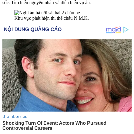
sốc. Tìm hiểu nguyên nhân và diễn biến vụ án.
Khu vực phát hiện th‌i th‌ể cháu N.M.K.