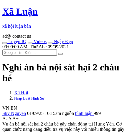
Xã Luận
xã hội luận bàn
ad@ contact us
Luyện IQ
Videos
Ngày Đẹp
09:09:09 AM, Thứ Abc 09/09/2021
Nghi án bà nội sát hại 2 cháu
bé
Xã Hội
Pháp Luật Hình Sự
VN
EN
Sky Nguyen
01/09/25 10:15am
nguồn
bình luận
999
A-
A
A+
Vụ án bà nội sát hại 2 cháu bé gây chấn động tại Hưng Yên. Cơ
quan chức năng đang điều tra vụ việc này với nhiều thông tin gây