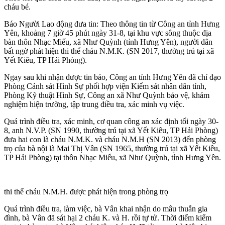
cháu bé.
Báo Người Lao động đưa tin: Theo thông tin từ Công an tỉnh Hưng
Yên, khoảng 7 giờ 45 phút ngày 31-8, tại khu vực sông thu‌ộc đị‌a
bàn thôn Nhạc Miếu, xã Như Quỳnh (tỉnh Hưng Yên), người dân
bất ngờ phát hiện th‌i th‌ể cháu N.M.K. (SN 2017, thường trú tại xã
Yết Kiêu, TP Hải Phòng).
Ngay sau khi nhận được tin báo, Công an tỉnh Hưng Yên đã chỉ đạo
Phòng Cảnh sát Hình Sự phối hợp viện Kiểm sát nhân dân tỉnh,
Phòng Kỹ thuật Hình Sự, Công an xã Như Quỳnh bảo vệ, khám
nghiệm hiện trường, tập trung điều tra, xác minh vụ việc.
Quá trình điều tra, xác minh, cơ quan công an xác định tối ngày 30-
8, anh N.V.P. (SN 1990, thường trú tại xã Yết Kiêu, TP Hải Phòng)
đưa hai con là cháu N.M.K. và cháu N.M.H (SN 2013) đến phòng
trọ của bà nội là Mai Thị Vân (SN 1965, thường trú tại xã Yết Kiêu,
TP Hải Phòng) tại thôn Nhạc Miếu, xã Như Quỳnh, tỉnh Hưng Yên.
th‌i th‌ể cháu N.M.H. được phát hiện trong phòng trọ
Quá trình điều tra, làm việc, bà Vân khai nhận do mâu thuẫn gia
đình, bà Vân đã sát hại 2 cháu K. và H. rồi t‌ּự t‌ּử. Thời điểm kiểm