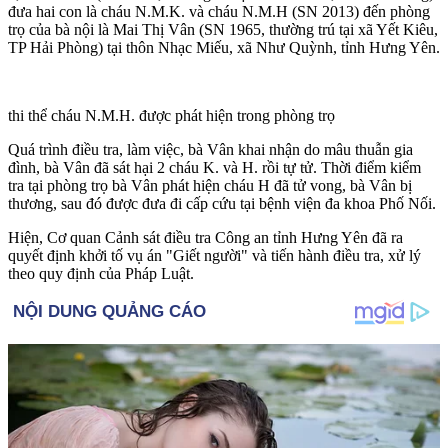
đưa hai con là cháu N.M.K. và cháu N.M.H (SN 2013) đến phòng
trọ của bà nội là Mai Thị Vân (SN 1965, thường trú tại xã Yết Kiêu,
TP Hải Phòng) tại thôn Nhạc Miếu, xã Như Quỳnh, tỉnh Hưng Yên.
th‌i th‌ể cháu N.M.H. được phát hiện trong phòng trọ
Quá trình điều tra, làm việc, bà Vân khai nhận do mâu thuẫn gia
đình, bà Vân đã sát hại 2 cháu K. và H. rồi t‌ּự t‌ּử. Thời điểm kiểm
tra tại phòng trọ bà Vân phát hiện cháu H đã t‌ử von‌g, bà Vân bị
thương, sau đó được đưa đi cấp cứu tại bệnh viện đa khoa Phố Nối.
Hiện, Cơ quan Cảnh sát điều tra Công an tỉnh Hưng Yên đã ra
quyết định khởi tố vụ án "Giết người" và tiến hành điều tra, xử lý
theo quy định của Pháp Luật.