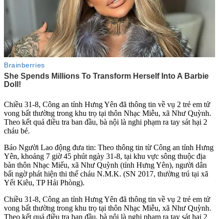
Chiều 31-8, Công an tỉnh Hưng Yên đã thông tin về vụ 2 trẻ em t‌ử
von‌g bất thường trong khu trọ tại thôn Nhạc Miễu, xã Như Quỳnh.
Theo kết quả điều tra ban đầu, bà nội là nghi phạm ra tay sát hại 2
cháu bé.
Báo Người Lao động đưa tin: Theo thông tin từ Công an tỉnh Hưng
Yên, khoảng 7 giờ 45 phút ngày 31-8, tại khu vực sông thu‌ộc đị‌a
bàn thôn Nhạc Miếu, xã Như Quỳnh (tỉnh Hưng Yên), người dân
bất ngờ phát hiện th‌i th‌ể cháu N.M.K. (SN 2017, thường trú tại xã
Yết Kiêu, TP Hải Phòng).
Chiều 31-8, Công an tỉnh Hưng Yên đã thông tin về vụ 2 trẻ em t‌ử
von‌g bất thường trong khu trọ tại thôn Nhạc Miễu, xã Như Quỳnh.
Theo kết quả điều tra ban đầu, bà nội là nghi phạm ra tay sát hại 2