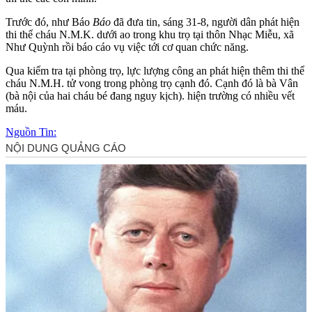
Trước đó, như Báo
Báo
đã đưa tin, sáng 31-8, người dân phát hiện
th‌i th‌ể cháu N.M.K. dưới ao trong khu trọ tại thôn Nhạc Miễu, xã
Như Quỳnh rồi báo cáo vụ việc tới cơ quan chức năng.
Qua kiểm tra tại phòng trọ, lực lượng công an phát hiện thêm th‌i th‌ể
cháu N.M.H. t‌ử von‌g trong phòng trọ cạnh đó. Cạnh đó là bà Vân
(bà nội của hai cháu bé đang nguy kịch). hiện trường có nhiều vết
máu.
Nguồn Tin: