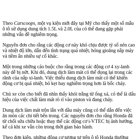
Theo
Carscoops,
một vụ kiện mới đây tại Mỹ cho thấy một số mẫu
ô tô sử dụng dung tích 1.5L và 2.0L của có thể đang gặp phải
những vấn đề nghiêm trọng.
Nguyên đơn cho rằng các động cơ này khó chịu được tỷ số nén cao
và nhiệt độ lớn, dẫn đến tình trạng quá nhiệt, hỏng gioăng nắp máy
và tiềm ẩn nhiều sự cố khác.
Một trong những cáo buộc cho rằng trong các động cơ 4 xy-lanh
này dễ bị nứt. Khi đó, dung dịch làm mát có thể đọng lại trong các
rãnh của nắp xi-lanh. Việc thiếu dung dịch làm mát có thể khiến
động cơ bị quá nhiệt, bó kẹt hay nghiêm trọng hơn là bốc cháy.
Chủ xe còn cho biết đã nhìn thấy khói trắng từ ống xả, có thể là dấu
hiệu của việc chất làm mát rò rỉ vào piston và đang cháy.
Dung dịch làm mát trộn lẫn với dầu máy cũng có thể dẫn đến việc
ăn mòn các chi tiết bên trong. Các nguyên đơn cho rằng Honda đã
từ chối sửa chữa hoặc thay thế các động cơ i-VTEC bị ảnh hưởng,
kể cả khi xe vẫn còn trong thời gian bảo hành.
Theo đơn kiện, những động cơ tương tự trên ô tô Honda thường