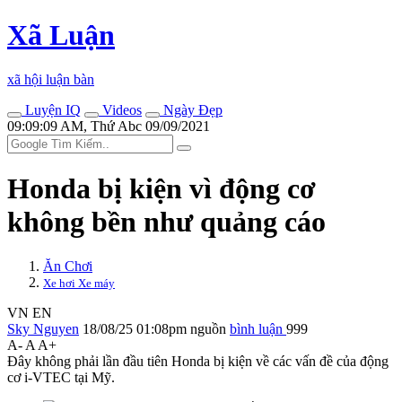
Xã Luận
xã hội luận bàn
Luyện IQ
Videos
Ngày Đẹp
09:09:09 AM, Thứ Abc 09/09/2021
Honda bị kiện vì động cơ
không bền như quảng cáo
Ăn Chơi
Xe hơi Xe máy
VN
EN
Sky Nguyen
18/08/25 01:08pm
nguồn
bình luận
999
A-
A
A+
Đây không phải lần đầu tiên Honda bị kiện về các vấn đề của động
cơ i-VTEC tại Mỹ.