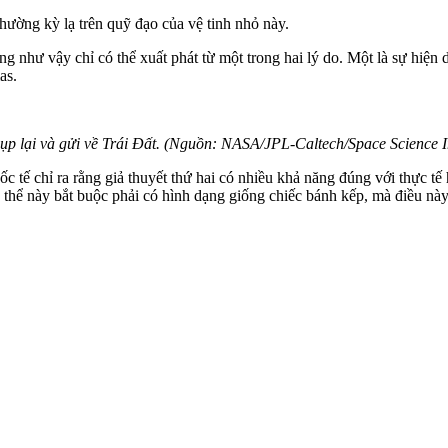
hường kỳ lạ trên quỹ đạo của vệ tinh nhỏ này.
 như vậy chỉ có thể xuất phát từ một trong hai lý do. Một là sự hiện di
as.
p lại và gửi về Trái Đất. (Nguồn: NASA/JPL-Caltech/Space Science Ins
tế chỉ ra rằng giả thuyết thứ hai có nhiều khả năng đúng với thực tế 
 thể này bắt buộc phải có hình dạng giống chiếc bánh kếp, mà điều này