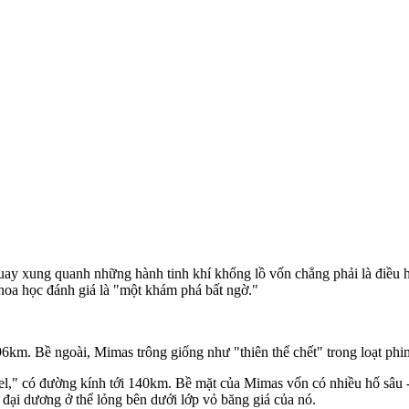
ay xung quanh những hành tinh khí khổng lồ vốn chẳng phải là điều hi
hoa học đánh giá là "một khám phá bất ngờ."
6km. Bề ngoài, Mimas trông giống như "thiên thể chết" trong loạt phi
hel," có đường kính tới 140km. Bề mặt của Mimas vốn có nhiều hố sâu 
 đại dương ở thể lỏng bên dưới lớp vỏ băng giá của nó.