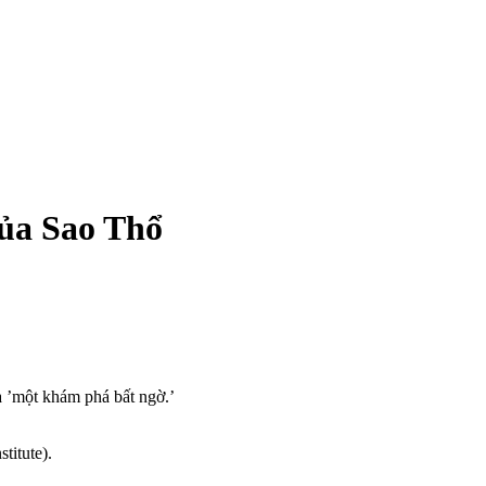
của Sao Thổ
à ’một khám phá bất ngờ.’
titute).