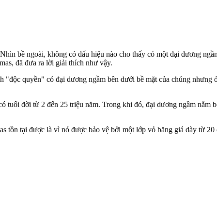
ố. Nhìn bề ngoài, không có dấu hiệu nào cho thấy có một đại dương ng
s, đã đưa ra lời giải thích như vậy.
nh "độc quyền" có đại dương ngầm bên dưới bề mặt của chúng nhưng ở
ó tuổi đời từ 2 đến 25 triệu năm. Trong khi đó, đại dương ngầm nằm b
s tồn tại được là vì nó được bảo vệ bởi một lớp vỏ băng giá dày từ 2