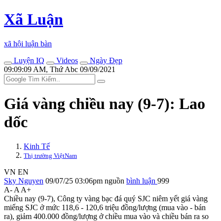
Xã Luận
xã hội luận bàn
Luyện IQ
Videos
Ngày Đẹp
09:09:09 AM, Thứ Abc 09/09/2021
Giá vàng chiều nay (9-7): Lao
dốc
Kinh Tế
Thị trường ViệtNam
VN
EN
Sky Nguyen
09/07/25 03:06pm
nguồn
bình luận
999
A-
A
A+
Chiều nay (9-7), Công ty vàng bạc đá quý SJC niêm yết giá vàng
miếng SJC ở mức 118,6 - 120,6 triệu đồng/lượng (mua vào - bán
ra), giảm 400.000 đồng/lượng ở chiều mua vào và chiều bán ra so