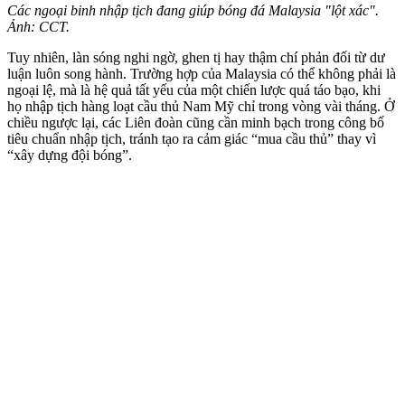
Các ngoại binh nhập tịch đang giúp bóng đá Malaysia "lột xác".
Ảnh: CCT.
Tuy nhiên, làn sóng nghi ngờ, ghen tị hay thậm chí phản đối từ dư
luận luôn song hành. Trường hợp của Malaysia có thể không phải là
ngoại lệ, mà là hệ quả tất yếu của một chiến lược quá táo bạo, khi
họ nhập tịch hàng loạt cầu thủ Nam Mỹ chỉ trong vòng vài tháng. Ở
chiều ngược lại, các Liên đoàn cũng cần minh bạch trong công bố
tiêu chuẩn nhập tịch, tránh tạo ra cảm giác “mua cầu thủ” thay vì
“xây dựng đội bóng”.