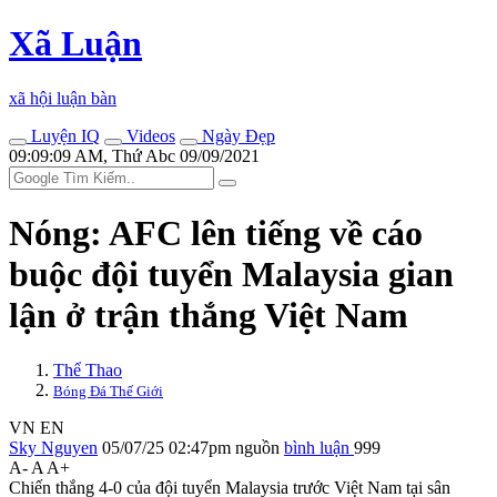
Xã Luận
xã hội luận bàn
Luyện IQ
Videos
Ngày Đẹp
09:09:09 AM, Thứ Abc 09/09/2021
Nóng: AFC lên tiếng về cáo
buộc đội tuyển Malaysia gian
lận ở trận thắng Việt Nam
Thể Thao
Bóng Đá Thế Giới
VN
EN
Sky Nguyen
05/07/25 02:47pm
nguồn
bình luận
999
A-
A
A+
Chiến thắng 4-0 của đội tuyển Malaysia trước Việt Nam tại sân