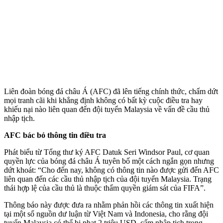
Liên đoàn bóng đá châu Á (AFC) đã lên tiếng chính thức, chấm dứt
mọi tranh cãi khi khẳng định không có bất kỳ cuộc điều tra hay
khiếu nại nào liên quan đến đội tuyển Malaysia về vấn đề cầu thủ
nhập tịch.
AFC bác bỏ thông tin điều tra
Phát biểu từ Tổng thư ký AFC Datuk Seri Windsor Paul, cơ quan
quyền lực của bóng đá châu Á tuyên bố một cách ngắn gọn nhưng
dứt khoát: “Cho đến nay, không có thông tin nào được gửi đến AFC
liên quan đến các cầu thủ nhập tịch của đội tuyển Malaysia. Trạng
thái hợp lệ của cầu thủ là thuộc thẩm quyền giám sát của FIFA”.
Thông báo này được đưa ra nhằm phản hồi các thông tin xuất hiện
tại một số nguồn dư luận từ Việt Nam và Indonesia, cho rằng đội
tuyển Malaysia có thể bị phạt 2 triệu USD, cấm nhập tịch trong