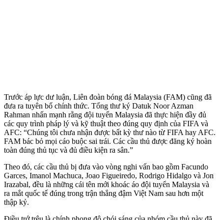
Trước áp lực dư luận, Liên đoàn bóng đá Malaysia (FAM) cũng đã
đưa ra tuyên bố chính thức. Tổng thư ký Datuk Noor Azman
Rahman nhấn mạnh rằng đội tuyển Malaysia đã thực hiện đầy đủ
các quy trình pháp lý và kỹ thuật theo đúng quy định của FIFA và
AFC: “Chúng tôi chưa nhận được bất kỳ thư nào từ FIFA hay AFC.
FAM bác bỏ mọi cáo buộc sai trái. Các cầu thủ được đăng ký hoàn
toàn đúng thủ tục và đủ điều kiện ra sân.”
Theo đó, các cầu thủ bị đưa vào vòng nghi vấn bao gồm Facundo
Garces, Imanol Machuca, Joao Figueiredo, Rodrigo Hidalgo và Jon
Irazabal, đều là những cái tên mới khoác áo đội tuyển Malaysia và
ra mắt quốc tế đúng trong trận thắng đậm Việt Nam sau hơn một
thập kỷ.
Điều trớ trêu là chính phong độ chói sáng của nhóm cầu thủ này đã