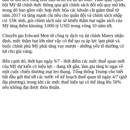
hội Mỹ đã chính thức thông qua gói chính sách đối nội quy mô lớn,
trong đó bao gồm việc hợp thức hóa các khoản cắt giảm thuế từ
năm 2017 và tăng mạnh chi tiêu cho quân đội và chính sách nhập
cư. Ước tính, gói chính sách này sẽ khiến thâm hụt ngân sách của
Mỹ tăng thêm khoảng 3.000 tỷ USD trong vòng 10 năm tới.
Chuyên gia Edward Meir từ công ty dịch vụ tài chính Marex nhận
định, mức thâm hụt lớn như vậy có thể tạo ra áp lực lạm phát và
buộc chính phủ Mỹ phải tăng vay mượn - những yếu tố thường có
lợi cho giá vàng.
Bên cạnh đó, thời hạn ngày 9/7 - thời điểm các mức thuế quan mới
của Mỹ dự kiến có hiệu lực - đang tới gần, làm gia tăng lo ngại về
một cuộc chiến thương mại leo thang. Tổng thống Trump cho biết
bắt đầu gửi thư tới các nước về kế hoạch thuế quan từ ngày 4/7 (giờ
địa phương), trong khi các mức thuế hiện tại có thể tăng lên 50%
nếu không đạt được thỏa thuận.