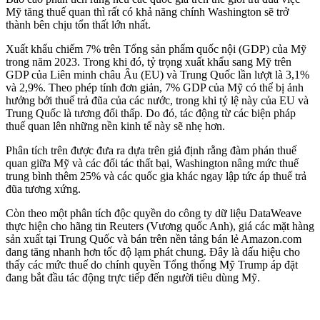
Mỹ tăng thuế quan thì rất có khả năng chính Washington sẽ trở
thành bên chịu tổn thất lớn nhất.
Xuất khẩu chiếm 7% trên Tổng sản phẩm quốc nội (GDP) của Mỹ
trong năm 2023. Trong khi đó, tỷ trọng xuất khẩu sang Mỹ trên
GDP của Liên minh châu Âu (EU) và Trung Quốc lần lượt là 3,1%
và 2,9%. Theo phép tính đơn giản, 7% GDP của Mỹ có thể bị ảnh
hưởng bởi thuế trả đũa của các nước, trong khi tỷ lệ này của EU và
Trung Quốc là tương đối thấp. Do đó, tác động từ các biện pháp
thuế quan lên những nền kinh tế này sẽ nhẹ hơn.
Phân tích trên được đưa ra dựa trên giả định rằng đàm phán thuế
quan giữa Mỹ và các đối tác thất bại, Washington nâng mức thuế
trung bình thêm 25% và các quốc gia khác ngay lập tức áp thuế trả
đũa tương xứng.
Còn theo một phân tích độc quyền do công ty dữ liệu DataWeave
thực hiện cho hãng tin Reuters (Vương quốc Anh), giá các mặt hàng
sản xuất tại Trung Quốc và bán trên nền tảng bán lẻ Amazon.com
đang tăng nhanh hơn tốc độ lạm phát chung. Đây là dấu hiệu cho
thấy các mức thuế do chính quyền Tổng thống Mỹ Trump áp đặt
đang bắt đầu tác động trực tiếp đến người tiêu dùng Mỹ.