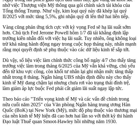
nhờ việc Thượng viện Mỹ thông qua gói chính sách tài khóa của
Tổng thống Trump. Như vậy, kim loại quý này đã khép lại quý
II/2025 với mức tăng 5,5%, ghi nhận quý đi lên thứ hai liên tiếp.
Vàng cũng phản ứng tích cực với kỳ vọng Fed sẽ hạ lãi suất sớm
hơn. Chủ tịch Fed Jerome Powell hôm 1/7 đã tái khẳng định lập
trường kiên nhẫn đối với việc hạ lãi suất. Tuy nhiên, ông không loại
trừ khả năng hành động ngay trong cuộc họp tháng này, nhấn mạnh
rằng mọi quyết định sẽ phụ thuộc vào các dữ liệu kinh tế sắp tới.
Dù vậy, số liệu việc làm chính thức công bố ngày 4/7 cho thấy tăng
trưởng việc làm trong tháng 6/2025 của Mỹ vẫn khá vững, chủ yếu
đến từ khu vực công, còn khối tư nhân lại ghi nhận mức tăng thấp
nhất trong 8 tháng. Ngân hàng UBS nhận định điều này cho thấy
kinh tế Mỹ đang chậm lại nhưng chưa rơi vào trạng thái đình trệ,
làm giảm áp lực buộc Fed phải cắt giảm lãi suất ngay lập tức.
Theo báo cáo "Triển vọng kinh tế Mỹ và các vấn đề chính trong
nửa cuối năm 2025" của Văn phòng Ngân hàng trung ương Hàn
Quốc (BoK) tại New York (Mỹ), mức độ phụ thuộc vào thương mại
của nền kinh tế Mỹ hiện đã cao hơn hai lần so với thời kỳ thi hành
Đạo luật Thuế quan Smoot-Hawley hồi những năm 1930.