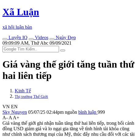
Xã Luận
xã hội luận bàn
Luyện IQ
Videos
Ngày Đẹp
09:09:09 AM, Thứ Abc 09/09/2021
Giá vàng thế giới tăng tuần thứ
hai liên tiếp
Kinh Tế
Thị trường Thế Giới
VN
EN
Sky Nguyen
05/07/25 02:44pm
nguồn
bình luận
999
A-
A
A+
Giá vàng thế giới ghi nhận tuần tăng thứ hai liên tiếp, trong bối cảnh
đồng USD giảm giá và lo ngại gia tăng về tình hình tài khóa cũng
như chính sách thương mại của Mỹ, thúc đẩy nhu cầu đối với các tài