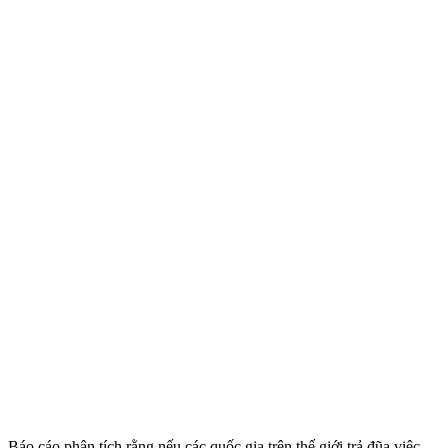
Báo cáo phân tích rằng nếu các quốc gia trên thế giới trả đũa việc