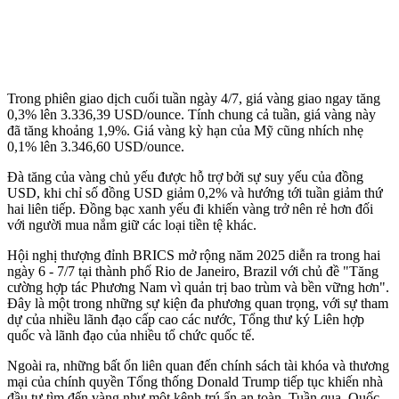
Trong phiên giao dịch cuối tuần ngày 4/7, giá vàng giao ngay tăng
0,3% lên 3.336,39 USD/ounce. Tính chung cả tuần, giá vàng này
đã tăng khoảng 1,9%. Giá vàng kỳ hạn của Mỹ cũng nhích nhẹ
0,1% lên 3.346,60 USD/ounce.
Đà tăng của vàng chủ yếu được hỗ trợ bởi sự suy yếu của đồng
USD, khi chỉ số đồng USD giảm 0,2% và hướng tới tuần giảm thứ
hai liên tiếp. Đồng bạc xanh yếu đi khiến vàng trở nên rẻ hơn đối
với người mua nắm giữ các loại tiền tệ khác.
Hội nghị thượng đỉnh BRICS mở rộng năm 2025 diễn ra trong hai
ngày 6 - 7/7 tại thành phố Rio de Janeiro, Brazil với chủ đề "Tăng
cường hợp tác Phương Nam vì quản trị bao trùm và bền vững hơn".
Đây là một trong những sự kiện đa phương quan trọng, với sự tham
dự của nhiều lãnh đạo cấp cao các nước, Tổng thư ký Liên hợp
quốc và lãnh đạo của nhiều tổ chức quốc tế.
Ngoài ra, những bất ổn liên quan đến chính sách tài khóa và thương
mại của chính quyền Tổng thống Donald Trump tiếp tục khiến nhà
đầu tư tìm đến vàng như một kênh trú ẩn an toàn. Tuần qua, Quốc