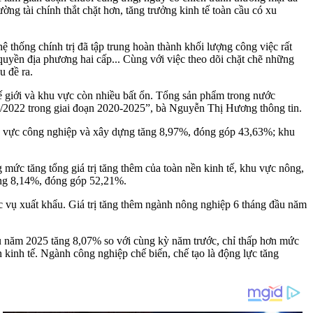
ng tài chính thắt chặt hơn, tăng trưởng kinh tế toàn cầu có xu
ệ thống chính trị đã tập trung hoàn thành khối lượng công việc rất
quyền địa phương hai cấp... Cùng với việc theo dõi chặt chẽ những
u đề ra.
thế giới và khu vực còn nhiều bất ổn. Tổng sản phẩm trong nước
ý II/2022 trong giai đoạn 2020-2025”, bà Nguyễn Thị Hương thông tin.
khu vực công nghiệp và xây dựng tăng 8,97%, đóng góp 43,63%; khu
ức tăng tổng giá trị tăng thêm của toàn nền kinh tế, khu vực nông,
ăng 8,14%, đóng góp 52,21%.
c vụ xuất khẩu. Giá trị tăng thêm ngành nông nghiệp 6 tháng đầu năm
ầu năm 2025 tăng 8,07% so với cùng kỳ năm trước, chỉ thấp hơn mức
 kinh tế. Ngành công nghiệp chế biến, chế tạo là động lực tăng