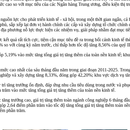
ức cao so với mục tiêu của các Ngân hàng Trung ương, điều kiện thị trườ
uồn lực cho phát triển kinh tế - xã hội, trong một thời gian ngắn, cả h
phủ, sắp xếp lại đơn vị hành chính các cấp và xây dựng tổ chức chính 
, địa phương nỗ lực thực hiện các nhiệm vụ, giải pháp nhằm đạt mục tiê
c kết quả rất tích cực, tiệm cận mục tiêu đề ra trong bối cảnh kinh tế 
% so với cùng kỳ năm trước, chỉ thấp hơn tốc độ tăng 8,56% củ‌ּa qu‌ּ
óp 5,19% vào mức tăng tổng giá trị tăng thêm của toàn nền kinh tế; 
ức cao nhất của sáu tháng đầu năm trong giai đoạn 2011-2025. Trong m
nghiệp và xây dựng tăng 8,33%, đóng góp 42,20%; khu vực dịch vụ t
trì tăng trưởng ổn định, đáp ứng nhu cầu tiêu dùng trong nước và phụ
răm vào mức tăng tổng giá trị tăng thêm của toàn nền kinh tế.
tăng trưởng cao, giá trị tăng thêm toàn ngành công nghiệp 6 tháng đ
 2,64 điểm phần trăm vào tốc độ tăng tổng giá trị tăng thêm toàn nền
iểm phần trăm.