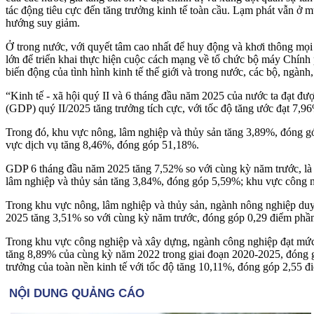
tác động tiêu cực đến tăng trưởng kinh tế toàn cầu. Lạm phát vẫn ở m
hướng suy giảm.
Ở trong nước, với quyết tâm cao nhất để huy động và khơi thông mọi ng
lớn để triển khai thực hiện cuộc cách mạng về tổ chức bộ máy Chính 
biến động của tình hình kinh tế thế giới và trong nước, các bộ, ngành
“Kinh tế - xã hội quý II và 6 tháng đầu năm 2025 của nước ta đạt đượ
(GDP) quý II/2025 tăng trưởng tích cực, với tốc độ tăng ước đạt 7,96
Trong đó, khu vực nông, lâm nghiệp và thủy sản tăng 3,89%, đóng g
vực dịch vụ tăng 8,46%, đóng góp 51,18%.
GDP 6 tháng đầu năm 2025 tăng 7,52% so với cùng kỳ năm trước, là m
lâm nghiệp và thủy sản tăng 3,84%, đóng góp 5,59%; khu vực công 
Trong khu vực nông, lâm nghiệp và thủy sản, ngành nông nghiệp duy 
2025 tăng 3,51% so với cùng kỳ năm trước, đóng góp 0,29 điểm phần t
Trong khu vực công nghiệp và xây dựng, ngành công nghiệp đạt mức 
tăng 8,89% của cùng kỳ năm 2022 trong giai đoạn 2020-2025, đóng góp
trưởng của toàn nền kinh tế với tốc độ tăng 10,11%, đóng góp 2,55 đ