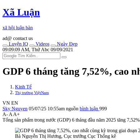
Xã Luận
xã hội luận bàn
ad@ contact us
Luyện IQ
Videos
Ngày Đẹp
09:09:09 AM, Thứ Abc 09/09/2021
GDP 6 tháng tăng 7,52%, cao nh
Kinh Tế
Thị trường ViệtNam
VN
EN
Sky Nguyen
05/07/25 10:55am
nguồn
bình luận
999
A-
A
A+
Tổng sản phẩm trong nước (GDP) 6 tháng đầu năm 2025 tăng 7,52% so
Bà Nguyễn Thị Hương, Cục trưởng Cục Thống kê