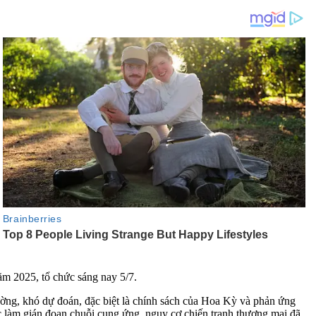
ăm 2025, tổ chức sáng nay 5/7.
lường, khó dự đoán, đặc biệt là chính sách của Hoa Kỳ và phản ứng
ớc làm gián đoạn chuỗi cung ứng, nguy cơ chiến tranh thương mại đã