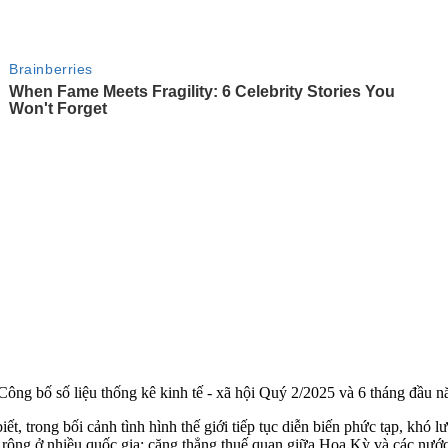
Công bố số liệu thống kê kinh tế - xã hội Quý 2/2025 và 6 tháng đầu n
 trong bối cảnh tình hình thế giới tiếp tục diễn biến phức tạp, khó 
lan rộng ở nhiều quốc gia; căng thẳng thuế quan giữa Hoa Kỳ và các nư