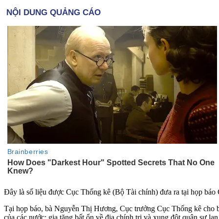
Đây là số liệu được Cục Thống kê (Bộ Tài chính) đưa ra tại họp báo 
Tại họp báo, bà Nguyễn Thị Hương, Cục trưởng Cục Thống kê cho biết,
của các nước; gia tăng bất ổn về địa chính trị và xung đột quân sự 