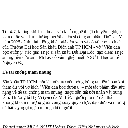
Tối 4-7, không khí Liên hoan sân khấu nghệ thuật chuyên nghiệp
toàn quốc về "Hình tượng người chiến sĩ công an nhân dân" lần V
năm 2025 đã thu hút đông khán giả đến xem và cổ vũ cho vở kịch
của Trường Đại học Sân khấu Điện ảnh TP HCM - vở "Viên đạn
bọc đường" (tác giả: Thạc sĩ sân khấu Đái Đại Lộc, đạo diễn: Thạc
sĩ - nghiên cứu sinh Mi Lê, cố vấn nghệ thuật: NSƯT Thạc sĩ Lê
Nguyên Đạt.
Đề tài chống tham nhũng
Sân khấu TP HCM một lần nữa trở nên nóng bỏng tại liên hoan khi
tham dự với vở kịch "Viên đạn bọc đường" – một tác phẩm đầy sức
nặng về đề tài chống tham nhũng, được dẫn dắt bởi nhân vật trung
tâm: Thượng tá Hạ Vi (vai của Mi Lê), người phụ nữ dấn thân
không khoan nhượng giữa vòng xoáy quyền lực, đạo đức và những
cú bắt tay ngọt ngào nhưng chết người.
Từ trái sang: Mi Lê, NSƯT Hoàng Tùng, Hiền Nhi trong vở kịch