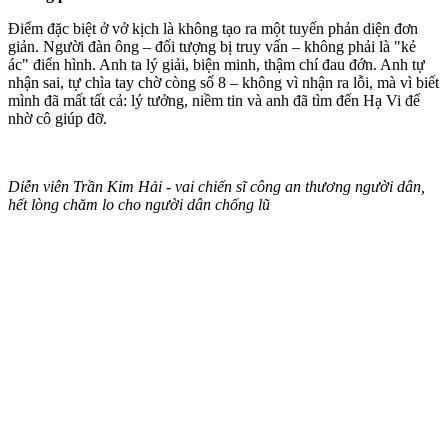
Điểm đặc biệt ở vở kịch là không tạo ra một tuyến phản diện đơn
giản. Người đàn ông – đối tượng bị truy vấn – không phải là "kẻ
ác" điển hình. Anh ta lý giải, biện minh, thậm chí đau đớn. Anh tự
nhận sai, tự chìa tay chờ còng số 8 – không vì nhận ra lỗi, mà vì biết
mình đã mất tất cả: lý tưởng, niềm tin và anh đã tìm đến Hạ Vi để
nhờ cô giúp đỡ.
Diễn viên Trần Kim Hải - vai chiến sĩ công an thương người dân,
hết lòng chăm lo cho người dân chống lũ