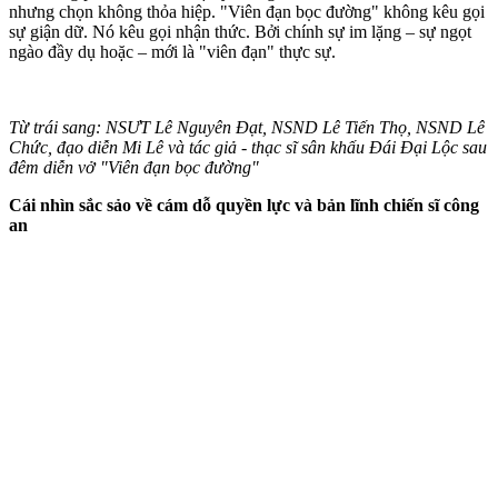
nhưng chọn không thỏa hiệp. "Viên đạn bọc đường" không kêu gọi
sự giận dữ. Nó kêu gọi nhận thức. Bởi chính sự im lặng – sự ngọt
ngào đầy dụ hoặc – mới là "viên đạn" thực sự.
Từ trái sang: NSƯT Lê Nguyên Đạt, NSND Lê Tiến Thọ, NSND Lê
Chức, đạo diễn Mi Lê và tác giả - thạc sĩ sân khấu Đái Đại Lộc sau
đêm diễn vở "Viên đạn bọc đường"
Cái nhìn sắc sảo về cám dỗ quyền lực và bản lĩnh chiến sĩ công
an