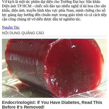
Vở kịch là một tác phẩm đại diện cho Trường Đại học Sân khấu
Điện ảnh TP HCM - chiếc nôi đào tạo nhiều nghệ sĩ tài hoa cho sân
khấu, điện ảnh, truyền hình khu vực phía Nam, minh chứng cho nỗ
lực giảng dạy hướng đến chuẩn mực trong giáo trình và cả cách tiếp
cận công chúng từ vở diễn được đầu tư nghiêm túc.
Nguồn Tin: