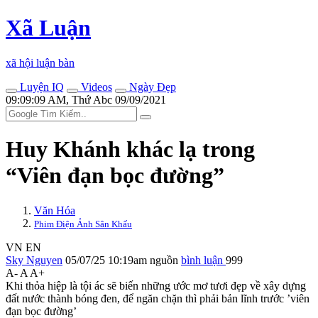
Xã Luận
xã hội luận bàn
Luyện IQ
Videos
Ngày Đẹp
09:09:09 AM, Thứ Abc 09/09/2021
Huy Khánh khác lạ trong
“Viên đạn bọc đường”
Văn Hóa
Phim Điện Ảnh Sân Khấu
VN
EN
Sky Nguyen
05/07/25 10:19am
nguồn
bình luận
999
A-
A
A+
Khi thỏa hiệp là tội ác sẽ biến những ước mơ tươi đẹp về xây dựng
đất nước thành bóng đen, để ngăn chặn thì phải bản lĩnh trước ’viên
đạn bọc đường’