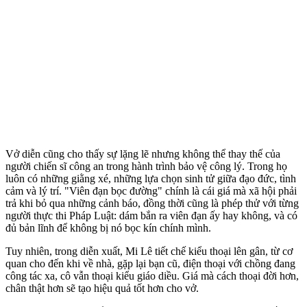
Vở diễn cũng cho thấy sự lặng lẽ nhưng không thể thay thế của
người chiến sĩ công an trong hành trình bảo vệ công lý. Trong họ
luôn có những giằng xé, những lựa chọn sinh tử giữa đạo đức, tình
cảm và lý trí. "Viên đạn bọc đường" chính là cái giá mà xã hội phải
trả khi bỏ qua những cảnh báo, đồng thời cũng là phép thử với từng
người thực thi Pháp Luật: dám bắn ra viên đạn ấy hay không, và có
đủ bản lĩnh để không bị nó bọc kín chính mình.
Tuy nhiên, trong diễn xuất, Mi Lê tiết chế kiểu thoại lên gân, từ cơ
quan cho đến khi về nhà, gặp lại bạn cũ, điện thoại với chồng đang
công tác xa, cô vẫn thoại kiểu giáo diều. Giá mà cách thoại đời hơn,
chân thật hơn sẽ tạo hiệu quả tốt hơn cho vở.