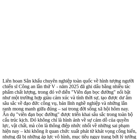
Liên hoan Sân khấu chuyên nghiệp toàn quốc về hình tượng người
chiến sĩ Công an lần thứ V - năm 2025 đã ghi dấu bằng nhiều tác
phẩm chất lượng, trong đó vở diễn "Viên đạn bọc đường" nổi bật
như một trường hợp giàu cảm xúc và tính thời sự, tạo được dư âm
sâu sắc về đạo đức công vụ, bản lĩnh nghề nghiệp và những lằn
ranh mong manh giữa đúng – sai trong đời sống xã hội hôm nay.
Ẩn dụ "viên đạn bọc đường" được triển khai sâu sắc trong toàn bộ
cấu trúc kịch. Đó không chỉ là hình ảnh về sự cám dỗ của quyền
lực, vật chất, mà còn là thông điệp nhức nhối về những sai phạm
hiện nay – khi không ít quan chức xuất phát từ khát vọng cống hiến,
nhưng đã bị những áp lực vô hình, mục tiêu ngụy trang bởi lý tưởng