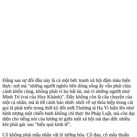
Đằng sau sự đối đầu này là cả một bức tranh xã hội đậm màu hiện
thực: nơi mà "những người nghèo bên dòng sông ấy vẫn phải chịu
cảnh khốn cùng, không phải vì họ bất tài, mà vì những người như
Minh Trí (vai của Huy Khánh)". Đây không còn là câu chuyện của
một cá nhân, mà là lời cảnh báo nhức nhối về sự thỏa hiệp trong cái
gọi là phát triển trong thời kỳ đổi mới.Thượng tá Hạ Vi hiện lên như
hình tượng một chiến binh không chỉ thực thi Pháp Luật, mà còn đại
diện cho tiếng nói của lương tri giữa một xã hội mà đạo đức nhiều
khi phải gác sau "hiệu quả kinh tế".
Cô không phải mẫu nhân vật lý tưởng hóa. Cô đau, cô mâu thuẫn