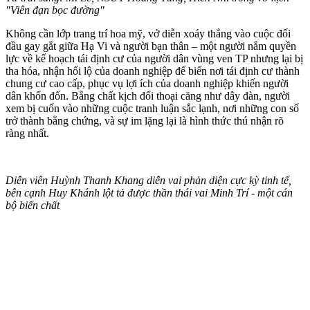
"Viên đạn bọc đường"
Không cần lớp trang trí hoa mỹ, vở diễn xoáy thẳng vào cuộc đối
đầu gay gắt giữa Hạ Vi và người bạn thân – một người nắm quyền
lực về kế hoạch tái định cư của người dân vùng ven TP nhưng lại bị
tha hóa, nhận hối lộ của doanh nghiệp để biến nơi tái định cư thành
chung cư cao cấp, phục vụ lợi ích của doanh nghiệp khiến người
dân khốn đốn. Bằng chất kịch đối thoại căng như dây đàn, người
xem bị cuốn vào những cuộc tranh luận sắc lạnh, nơi những con số
trở thành bằng chứng, và sự im lặng lại là hình thức thú nhận rõ
ràng nhất.
Diễn viên Huỳnh Thanh Khang diễn vai phản diện cực kỳ tinh tế,
bên cạnh Huy Khánh lột tả được thần thái vai Minh Trí - một cán
bộ biến chất