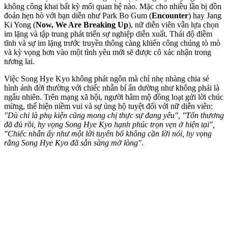
không công khai bất kỳ mối quan hệ nào. Mặc cho nhiều lần bị đồn
đoán hẹn hò với bạn diễn như Park Bo Gum (
Encounter
) hay Jang
Ki Yong (
Now, We Are Breaking Up
), nữ diễn viên vẫn lựa chọn
im lặng và tập trung phát triển sự nghiệp diễn xuất. Thái độ điềm
tĩnh và sự im lặng trước truyền thông càng khiến công chúng tò mò
và kỳ vọng hơn vào một tình yêu mới sẽ được cô xác nhận trong
tương lai.
Việc Song Hye Kyo không phát ngôn mà chỉ nhẹ nhàng chia sẻ
hình ảnh đời thường với chiếc nhẫn bí ẩn dường như không phải là
ngẫu nhiên. Trên mạng xã hội, người hâm mộ đồng loạt gửi lời chúc
mừng, thể hiện niềm vui và sự ủng hộ tuyệt đối với nữ diễn viên:
"Dù chỉ là phụ kiện cũng mong chị thực sự đang yêu", "Tổn thương
đã đủ rồi, hy vọng Song Hye Kyo hạnh phúc trọn vẹn ở hiện tại",
"Chiếc nhẫn ấy như một lời tuyên bố không cần lời nói, hy vọng
rằng Song Hye Kyo đã sẵn sàng mở lòng"
.