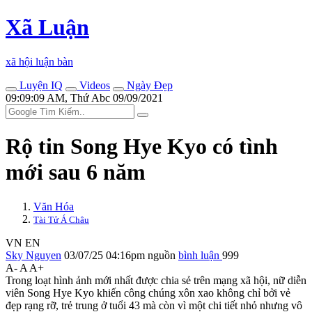
Xã Luận
xã hội luận bàn
Luyện IQ
Videos
Ngày Đẹp
09:09:09 AM, Thứ Abc 09/09/2021
Rộ tin Song Hye Kyo có tình
mới sau 6 năm
Văn Hóa
Tài Tử Á Châu
VN
EN
Sky Nguyen
03/07/25 04:16pm
nguồn
bình luận
999
A-
A
A+
Trong loạt hình ảnh mới nhất được chia sẻ trên mạng xã hội, nữ diễn
viên Song Hye Kyo khiến công chúng xôn xao không chỉ bởi vẻ
đẹp rạng rỡ, trẻ trung ở tuổi 43 mà còn vì một chi tiết nhỏ nhưng vô