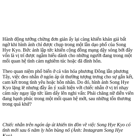
Hành động tưởng chừng đơn giản ấy lại càng khiến khán giả bất
ngờ khi hình ảnh chỉ được chụp trong một lần dạo phố của Song
Hye Kyo. Bức ảnh lập tức khiến cộng đồng mạng dậy sóng bởi đây
vốn là vị trí được ngầm hiểu dành cho những người đang trong một
mối quan hệ tình cảm nghiêm túc hoặc đã đính hôn.
Theo quan niệm phổ biến ở cả văn hóa phương Đông lẫn phương
Tây, việc đeo nhẫn ở ngón áp út thường tượng trưng cho sự gắn kết,
cam kết trong tình yêu hoặc hôn nhân. Do đó, hình ảnh Song Hye
Kyo lặng lẽ nhưng đầy ẩn ý xuất hiện với chiếc nhẫn ở vị trí nhạ‌y
cả‌m này ngay lập tức làm dấy lên nghi vấn: Phải chăng nữ diễn viên
đang hạnh phúc trong một mối quan hệ mới, sau những tổn thương
trong quá khứ?
Chiếc nhẫn trên ngón áp út khiến tin đồn về việc Song Hye Kyo có
tình mới sau 6 năm ly hôn bùng nổ (Ảnh: Instagram Song Hye
Kyo).