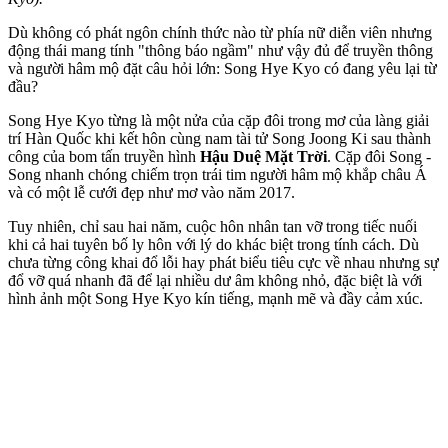
Dù không có phát ngôn chính thức nào từ phía nữ diễn viên nhưng
động thái mang tính "thông báo ngầm" như vậy đủ để truyền thông
và người hâm mộ đặt câu hỏi lớn: Song Hye Kyo có đang yêu lại từ
đầu?
Song Hye Kyo từng là một nửa của cặp đôi trong mơ của làng giải
trí Hàn Quốc khi kết hôn cùng nam tài tử Song Joong Ki sau thành
công của bom tấn truyền hình
Hậu Duệ Mặt Trời
. Cặp đôi Song -
Song nhanh chóng chiếm trọn trái tim người hâm mộ khắp châu Á
và có một lễ cưới đẹp như mơ vào năm 2017.
Tuy nhiên, chỉ sau hai năm, cuộc hôn nhân tan vỡ trong tiếc nuối
khi cả hai tuyên bố ly hôn với lý do khác biệt trong tính cách. Dù
chưa từng công khai đổ lỗi hay phát biểu tiêu cực về nhau nhưng sự
đổ vỡ quá nhanh đã để lại nhiều dư âm không nhỏ, đặc biệt là với
hình ảnh một Song Hye Kyo kín tiếng, mạnh mẽ và đầy cảm xúc.