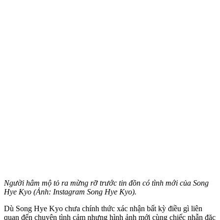
Người hâm mộ tỏ ra mừng rỡ trước tin đồn có tình mới của Song
Hye Kyo (Ảnh: Instagram Song Hye Kyo).
Dù Song Hye Kyo chưa chính thức xác nhận bất kỳ điều gì liên
quan đến chu‌yện tìn‌h cảm nhưng hình ảnh mới cùng chiếc nhẫn đặc