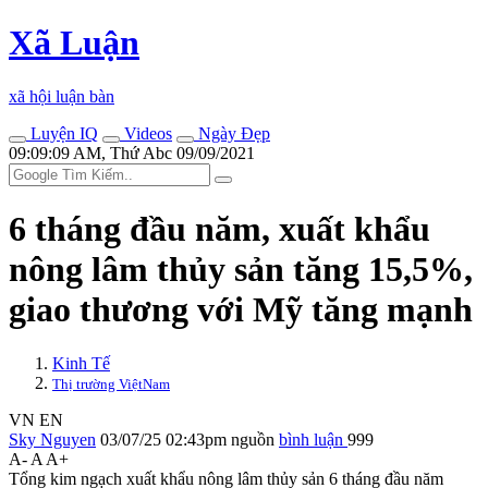
Xã Luận
xã hội luận bàn
Luyện IQ
Videos
Ngày Đẹp
09:09:09 AM, Thứ Abc 09/09/2021
6 tháng đầu năm, xuất khẩu
nông lâm thủy sản tăng 15,5%,
giao thương với Mỹ tăng mạnh
Kinh Tế
Thị trường ViệtNam
VN
EN
Sky Nguyen
03/07/25 02:43pm
nguồn
bình luận
999
A-
A
A+
Tổng kim ngạch xuất khẩu nông lâm thủy sản 6 tháng đầu năm