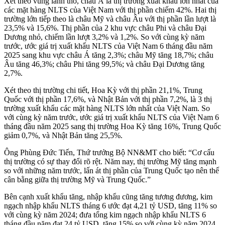
Xét theo vùng lãnh thổ, châu Á là thị trường xuất khẩu lớn nhất của
các mặt hàng NLTS của Việt Nam với thị phần chiếm 42%. Hai thị
trường lớn tiếp theo là châu Mỹ và châu Âu với thị phần lần lượt là
23,5% và 15,6%. Thị phần của 2 khu vực châu Phi và châu Đại
Dương nhỏ, chiếm lần lượt 3,2% và 1,2%. So với cùng kỳ năm
trước, ước giá trị xuất khẩu NLTS của Việt Nam 6 tháng đầu năm
2025 sang khu vực châu Á tăng 2,3%; châu Mỹ tăng 18,7%; châu
Âu tăng 46,3%; châu Phi tăng 99,5%; và châu Đại Dương tăng
2,7%.
Xét theo thị trường chi tiết, Hoa Kỳ với thị phần 21,1%, Trung
Quốc với thị phần 17,6%, và Nhật Bản với thị phần 7,2%, là 3 thị
trường xuất khẩu các mặt hàng NLTS lớn nhất của Việt Nam. So
với cùng kỳ năm trước, ước giá trị xuất khẩu NLTS của Việt Nam 6
tháng đầu năm 2025 sang thị trường Hoa Kỳ tăng 16%, Trung Quốc
giảm 0,7%, và Nhật Bản tăng 25,5%.
Ông Phùng Đức Tiến, Thứ trưởng Bộ NN&MT cho biết: “Cơ cấu
thị trường có sự thay đổi rõ rệt. Năm nay, thị trường Mỹ tăng mạnh
so với những năm trước, lấn át thị phần của Trung Quốc tạo nên thế
cân bằng giữa thị trường Mỹ và Trung Quốc.”
Bên cạnh xuất khẩu tăng, nhập khẩu cũng tăng tương đương, kim
ngạch nhập khẩu NLTS tháng 6 ước đạt 4,21 tỷ USD, tăng 11% so
với cùng kỳ năm 2024; đưa tổng kim ngạch nhập khẩu NLTS 6
tháng đầu năm đạt 24 tỷ USD, tăng 15% so với cùng kỳ năm 2024.