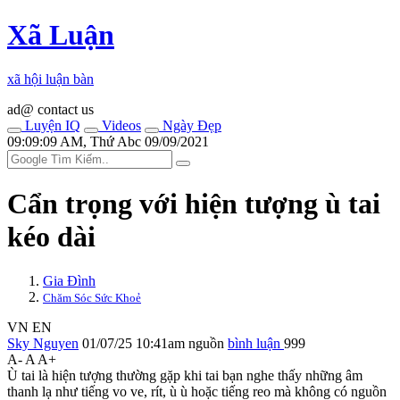
Xã Luận
xã hội luận bàn
ad@ contact us
Luyện IQ
Videos
Ngày Đẹp
09:09:09 AM, Thứ Abc 09/09/2021
Cẩn trọng với hiện tượng ù tai
kéo dài
Gia Đình
Chăm Sóc Sức Khoẻ
VN
EN
Sky Nguyen
01/07/25 10:41am
nguồn
bình luận
999
A-
A
A+
Ù tai là hiện tượng thường gặp khi tai bạn nghe thấy những âm
thanh lạ như tiếng vo ve, rít, ù ù hoặc tiếng reo mà không có nguồn