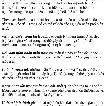
nôn, mất thính lực, thì đó không còn là hiện tượng sin‌ּh l‌ּý đơn
thuần. Ù tai kéo dài có thể là dấu hiệu cảnh báo nhiều bệnh lý
nghiêm trọng liên quan đến tai, não bộ hoặc hệ tuần hoàn.
Theo các chuyên gia tai mũi họng, có rất nhiều nguyên nhân dẫn
đến ù tai kéo dài. Trong đó có thể kể đến các nguyên nhân phổ biến
như:
viêm tai giữa, viêm tai trong:
các bệnh lý nhiễm trùng ở tai, đặc
biệt là tai giữa và tai trong, có thể gây tổn thương cấu trúc dẫn
truyền âm thanh, khiến người bệnh bị ù tai liên tục.
Rối loạn tuần hoàn máu não
:
khi máu lên não không đều hoặc
thiếu oxy, hệ thần kinh thính giác có thể bị ảnh hưởng, gây ra cảm
giác ù tai.
Chấn thương tai
:
những chấn động mạnh do va đập, thay đổi áp
suất đột ngột (như khi đi máy bay, lặn sâu) cũng có thể gây ù tai kéo
dài nếu không xử lý đúng cách.
Nghe nhạc lớn trong thời gian dài
:
thói quen sử dụng tai nghe âm
lượng cao là nguyên nhân ngày càng phổ biến gây tổn thương tai và
dẫn đến ù tai mạn tính, nhất là ở giới trẻ.
U thần kinh thính giác
:
ù tai một bên kéo dài, kèm theo giảm thính