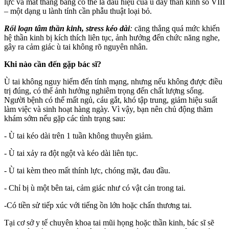
lực và mất thăng bằng có thể là dấu hiệu của u dây thần kinh số VIII
– một dạng u lành tính cần phẫu thuật loại bỏ.
Rối loạn tâm thần kinh, stress kéo dài
:
căng thẳng quá mức khiến
hệ thần kinh bị kíc‌h thí‌ch liên tục, ảnh hưởng đến chức năng nghe,
gây ra cảm giác ù tai không rõ nguyên nhân.
Khi nào cần đến gặp bác sĩ?
Ù tai không nguy hiểm đến tính mạng, nhưng nếu không được điều
trị đúng, có thể ảnh hưởng nghiêm trọng đến chất lượng sống.
Người bệnh có thể mất ngủ, cáu gắt, khó tập trung, giảm hiệu suất
làm việc và sinh hoạt hàng ngày. Vì vậy, bạn nên chủ động thăm
khám sớm nếu gặp các tình trạng sau:
- Ù tai kéo dài trên 1 tuần không thuyên giảm.
- Ù tai xảy ra đột ngột và kéo dài liên tục.
- Ù tai kèm theo mất thính lực, chóng mặt, đau đầu.
- Chỉ bị ù một bên tai, cảm giác như có vật cản trong tai.
-Có tiền sử tiếp xúc với tiếng ồn lớn hoặc chấn thương tai.
Tại cơ sở y tế chuyên khoa tai mũi họng hoặc thần kinh, bác sĩ sẽ