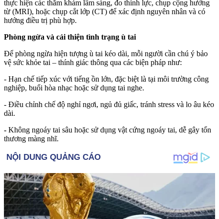
thực hiện các thăm khám lâm sàng, đo thính lực, chụp cộng hưởng
từ (MRI), hoặc chụp cắt lớp (CT) để xác định nguyên nhân và có
hướng điều trị phù hợp.
Phòng ngừa và cải thiện tình trạng ù tai
Để phòng ngừa hiện tượng ù tai kéo dài, mỗi người cần chú ý bảo
vệ sức khỏe tai – thính giác thông qua các biện pháp như:
- Hạn chế tiếp xúc với tiếng ồn lớn, đặc biệt là tại môi trường công
nghiệp, buổi hòa nhạc hoặc sử dụng tai nghe.
- Điều chỉnh chế độ nghỉ ngơi, ngủ đủ giấc, tránh stress và lo âu kéo
dài.
-
Không ngoáy tai sâu hoặc sử dụng vật cứng ngoáy tai, dễ gây tổn
thương màng nhĩ.