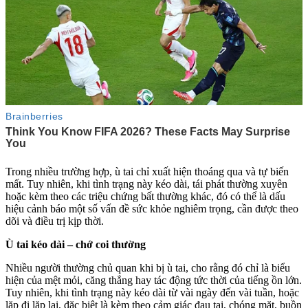
Trong nhiều trường hợp, ù tai chỉ xuất hiện thoáng qua và tự biến
mất. Tuy nhiên, khi tình trạng này kéo dài, tái phát thường xuyên
hoặc kèm theo các triệu chứng bất thường khác, đó có thể là dấu
hiệu cảnh báo một số vấn đề sức khỏe nghiêm trọng, cần được theo
dõi và điều trị kịp thời.
Ù tai kéo dài – chớ coi thường
Nhiều người thường chủ quan khi bị ù tai, cho rằng đó chỉ là biểu
hiện của mệt mỏi, căng thẳng hay tác động tức thời của tiếng ồn lớn.
Tuy nhiên, khi tình trạng này kéo dài từ vài ngày đến vài tuần, hoặc
lặp đi lặp lại, đặc biệt là kèm theo cảm giác đau tai, chóng mặt, buồn