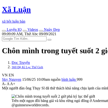
Xã Luận
xã hội luận bàn
Luyện IQ
Videos
Ngày Đẹp
09:09:09 AM, Thứ Abc 09/09/2021
Chôn mình trong tuyết suốt 2 gi
Đọc Truyện
360 Độ Kỉ Lục Thế Giới
VN
EN
Sky Nguyen
15/06/25 10:09am
nguồn
bình luận
999
A-
A
A+
Một người đàn ông Thụy Sĩ đã thử thách khả năng chịu lạnh của mình
Trên một ngọn đồi băng giá và khu rừng ngủ đông ở Andermatt,
@guinnessworldrecords.