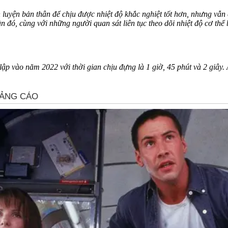
èn luyện bản thân để chịu được nhiệt độ khắc nghiệt tốt hơn, nhưng vẫn
đó, cùng với những người quan sát liên tục theo dõi nhiệt độ c‌ơ th‌ể
ập vào năm 2022 với thời gian chịu đựng là 1 giờ, 45 phút và 2 giây