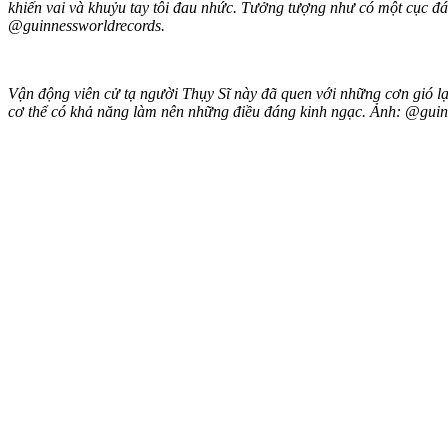
khiến vai và khuỷu tay tôi đau nhức. Tưởng tượng như có một cục đá 
@guinnessworldrecords.
Vận động viên cử tạ người Thụy Sĩ này đã quen với những cơn gió lạ
c‌ơ th‌ể có khả năng làm nên những điều đáng kinh ngạc. Ảnh: @gui