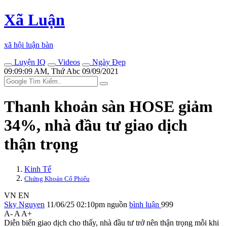
Xã Luận
xã hội luận bàn
Luyện IQ
Videos
Ngày Đẹp
09:09:09 AM, Thứ Abc 09/09/2021
Thanh khoản sàn HOSE giảm
34%, nhà đầu tư giao dịch
thận trọng
Kinh Tế
Chứng Khoán Cổ Phiếu
VN
EN
Sky Nguyen
11/06/25 02:10pm
nguồn
bình luận
999
A-
A
A+
Diễn biến giao dịch cho thấy, nhà đầu tư trở nên thận trọng mỗi khi