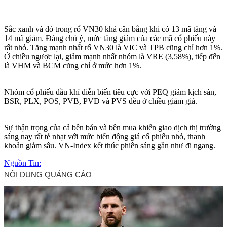
Sắc xanh và đỏ trong rổ VN30 khá cân bằng khi có 13 mã tăng và
14 mã giảm. Đáng chú ý, mức tăng giảm của các mã cổ phiếu này
rất nhỏ. Tăng mạnh nhất rổ VN30 là VIC và TPB cũng chỉ hơn 1%.
Ở chiều ngược lại, giảm mạnh nhất nhóm là VRE (3,58%), tiếp đến
là VHM và BCM cũng chỉ ở mức hơn 1%.
Nhóm cổ phiếu dầu khí diễn biến tiêu cực với PEQ giảm kịch sàn,
BSR, PLX, POS, PVB, PVD và PVS đều ở chiều giảm giá.
Sự thận trọng của cả bên bán và bên mua khiến giao dịch thị trường
sáng nay rất tẻ nhạt với mức biến động giá cổ phiếu nhỏ, thanh
khoản giảm sâu. VN-Index kết thúc phiên sáng gần như đi ngang.
Nguồn Tin: