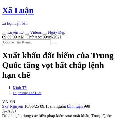
Xã Luận
xã hội luận bàn
Luyện IQ
Videos
Ngày Đẹp
09:09:09 AM, Thứ Abc 09/09/2021
Xuất khẩu đất hiếm của Trung
Quốc tăng vọt bất chấp lệnh
hạn chế
Kinh Tế
Thị trường Thế Giới
VN
EN
Sky Nguyen
10/06/25 09:15am
nguồn
bình luận
999
A-
A
A+
Dù đang áp dụng các biện pháp kiểm soát xuất khẩu, Trung Quốc