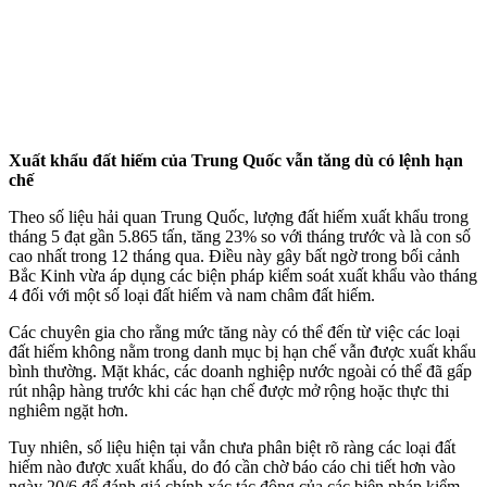
Xuất khẩu đất hiếm của Trung Quốc vẫn tăng dù có lệnh hạn
chế
Theo số liệu hải quan Trung Quốc, lượng đất hiếm xuất khẩu trong
tháng 5 đạt gần 5.865 tấn, tăng 23% so với tháng trước và là con số
cao nhất trong 12 tháng qua. Điều này gây bất ngờ trong bối cảnh
Bắc Kinh vừa áp dụng các biện pháp kiểm soát xuất khẩu vào tháng
4 đối với một số loại đất hiếm và nam châm đất hiếm.
Các chuyên gia cho rằng mức tăng này có thể đến từ việc các loại
đất hiếm không nằm trong danh mục bị hạn chế vẫn được xuất khẩu
bình thường. Mặt khác, các doanh nghiệp nước ngoài có thể đã gấp
rút nhập hàng trước khi các hạn chế được mở rộng hoặc thực thi
nghiêm ngặt hơn.
Tuy nhiên, số liệu hiện tại vẫn chưa phân biệt rõ ràng các loại đất
hiếm nào được xuất khẩu, do đó cần chờ báo cáo chi tiết hơn vào
ngày 20/6 để đánh giá chính xác tác động của các biện pháp kiểm