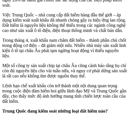
soát.
Việc Trung Quốc – nhà cung cấp đất hiếm hàng đầu thế giới – áp
dụng kiểm soát xuất khẩu đã nhanh chóng gây ra hiệu ứng lan rộng.
Đất hiếm là nguyên liệu không thể thiếu trong các ngành công nghệ
cao như sản xuất ô tô điện, điện thoại thông minh và chất bán dẫn.
Trong tháng 4, xuất khẩu nam châm đất hiếm – thành phần chủ chốt
trong động cơ điện – đã giảm một nửa. Nhiều nhà máy sản xuất linh
kiện ô tô tại châu Âu phải tạm ngừng hoạt động vì thiếu nguyên
liệu.
Một số công ty sản xuất chip tại châu Âu cũng cảnh báo rằng họ chỉ
còn đủ nguyên liệu cho vài tuần nữa, và nguy cơ phải dừng sản xuất
là rất cao nếu không tìm được nguồn thay thế.
Lệnh hạn chế xuất khẩu còn trở thành một nội dung quan trọng
trong cuộc điện đàm hiếm hoi giữa lãnh đạo Mỹ và Trung Quốc gần
đây, cho thấy mức độ ảnh hưởng mang tính chiến lược toàn cầu của
đất hiếm.
Trung Quốc đang kiểm soát những loại đất hiếm nào?