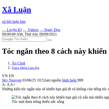
Xã Luận
xã hội luận bàn
Luyện IQ
Videos
Ngày Đẹp
09:09:09 AM, Thứ Abc 09/09/2021
Tóc ngắn theo 8 cách này khiến
Ăn Chơi
Trang Điểm Làm đẹp
VN
EN
Sky Nguyen
03/06/25 10:52am
nguồn
bình luận
999
A-
A
A+
Những kiểu tóc ngắn này sẽ khiến bạn già đi và không còn tiếng tóc n
Tóc mái thưa trông thiếu sức sống