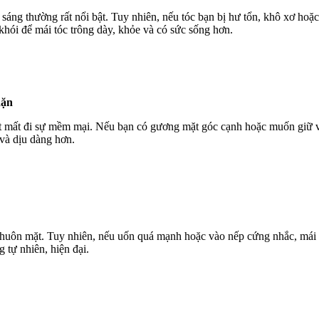
áng thường rất nổi bật. Tuy nhiên, nếu tóc bạn bị hư tổn, khô xơ ho
hói để mái tóc trông dày, khỏe và có sức sống hơn.
dặn
t mất đi sự mềm mại. Nếu bạn có gương mặt góc cạnh hoặc muốn giữ vẻ 
 và dịu dàng hơn.
 khuôn mặt. Tuy nhiên, nếu uốn quá mạnh hoặc vào nếp cứng nhắc, mái t
 tự nhiên, hiện đại.