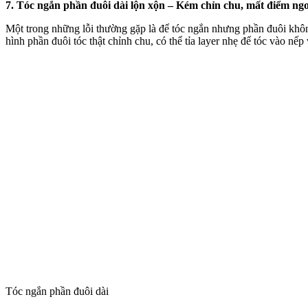
7. Tóc ngắn phần đuôi dài lộn xộn – Kém chỉn chu, mất điểm ngo
Một trong những lỗi thường gặp là để tóc ngắn nhưng phần đuôi khôn
hình phần đuôi tóc thật chỉnh chu, có thể tỉa layer nhẹ để tóc vào nế
Tóc ngắn phần đuôi dài