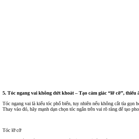
5. Tóc ngang vai không dứt khoát – Tạo cảm giác “lỡ cỡ”, thiếu
Tóc ngang vai là kiểu tóc phổ biến, tuy nhiên nếu không cắt tỉa gọn 
Thay vào đó, hãy mạnh dạn chọn tóc ngắn trên vai rõ ràng để tạo ph
Tóc lỡ cỡ