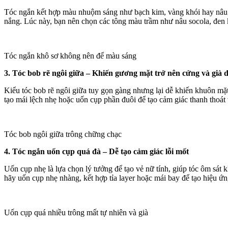
Tóc ngắn kết hợp màu nhuộm sáng như bạch kim, vàng khói hay nâu s
nắng. Lúc này, bạn nên chọn các tông màu trầm như nâu socola, đen k
Tóc ngắn khô sơ không nên để màu sáng
3. Tóc bob rẽ ngôi giữa – Khiến gương mặt trở nên cứng và già 
Kiểu tóc bob rẽ ngôi giữa tuy gọn gàng nhưng lại dễ khiến khuôn mặ
tạo mái lệch nhẹ hoặc uốn cụp phần đuôi để tạo cảm giác thanh thoát
Tóc bob ngôi giữa trông chững chạc
4. Tóc ngắn uốn cụp quá đà – Dễ tạo cảm giác lỗi mốt
Uốn cụp nhẹ là lựa chọn lý tưởng để tạo vẻ nữ tính, giúp tóc ôm sát
hãy uốn cụp nhẹ nhàng, kết hợp tỉa layer hoặc mái bay để tạo hiệu ứng
Uốn cụp quá nhiều trông mất tự nhiên và già