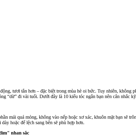
 động, tươi tắn hơn – đặc biệt trong mùa hè oi bức. Tuy nhiên, không 
ông “dừ” đi vài tuổi. Dưới đây là 10 kiểu tóc ngắn bạn nên cân nhắc kỹ
phần mái quá mỏng, không vào nếp hoặc xơ xác, khuôn mặt bạn sẽ trôn
 dày hoặc để lệch sang bên sẽ phù hợp hơn.
dìm" nhan sắc