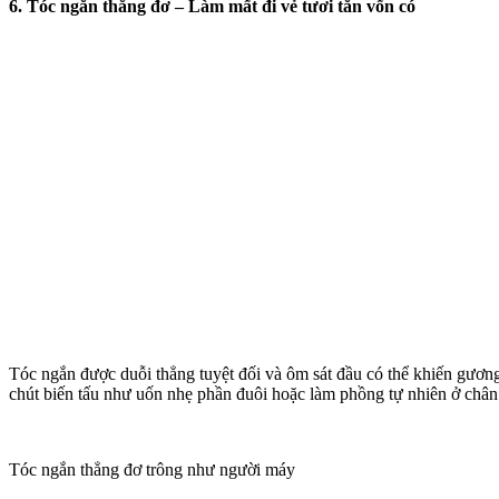
6. Tóc ngắn thẳng đơ – Làm mất đi vẻ tươi tắn vốn có
Tóc ngắn được duỗi thẳng tuyệt đối và ôm sát đầu có thể khiến gương
chút biến tấu như uốn nhẹ phần đuôi hoặc làm phồng tự nhiên ở chân t
Tóc ngắn thẳng đơ trông như người máy