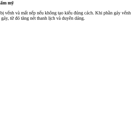
thẩm mỹ
bị vểnh và mất nếp nếu không tạo kiểu đúng cách. Khi phần gáy vểnh r
áy, từ đó tăng nét thanh lịch và duyên dáng.