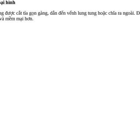
ại hình
g được cắt tỉa gọn gàng, dẫn đến vểnh lung tung hoặc chĩa ra ngoài. Đ
p và mềm mại hơn.