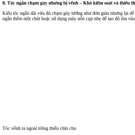
8. Tóc ngắn chạm gáy nhưng bị vểnh – Khó kiểm soát và thiếu 
Kiểu tóc ngắn dài vừa đủ chạm gáy tưởng như đơn giản nhưng lại dễ 
ngắn thêm một chút hoặc sử dụng máy uốn cụp nhẹ để tạo độ ôm vào g
Tóc vểnh ra ngoài trông thiếu chỉn chu