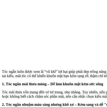
Tóc ngắn luôn được xem là “vũ khí” lợi hại giúp phái đẹp trông năng
sai kiểu, mái tóc có thể khiến khuôn mặt bạn kém rạng rỡ, thậm chí tr
1. Tóc ngắn mái thưa mỏng – Dễ làm khuôn mặt kém sức sống
Tóc mái thưa vốn mang đến vẻ trẻ trung, nhẹ nhàng. Tuy nhiên, nếu 
hoặc không biết cách chăm sóc phần mái, nên cân nhắc chọn kiểu mái
2. Tóc ngắn nhuộm màu sáng nhưng khô xơ – Kém sang và dễ "