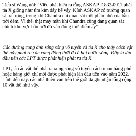
Tiến sĩ Wang nói: “Việc phát hiện ra rằng ASKAP J1832-0911 phát
tia X giống như tìm kim đáy bể vậy. Kính ASKAP có trường quan
sát rất rộng, trong khi Chandra chỉ quan sát một phần nhỏ của bầu
trời đêm. Vì thế, thật may mắn khi Chandra cũng đang quan sát
chính khu vực bầu trời đó vào đúng thời điểm ấy".
Các đường cong ánh sáng sóng vô tuyến và tia X cho thấy cách vật
thể này phát ra các xung đồng thời ở cả hai bước sóng. Đây là lần
đầu tiên các LPT được phát hiện phát ra tia X.
LPT, là các vật thể phát ra xung sóng vô tuyến cách nhau hàng phút
hoặc hàng giờ, chỉ mới được phát hiện lần đầu tiên vào năm 2022.
Tính đến nay, các nhà thiên văn trên thế giới đã ghi nhận tổng cộng
10 vật thể như vậy.