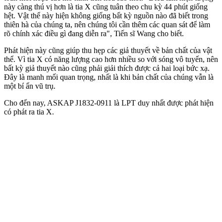
này càng thú vị hơn là tia X cũng tuân theo chu kỳ 44 phút giống
hệt. Vật thể này hiện không giống bất kỳ nguồn nào đã biết trong
thiên hà của chúng ta, nên chúng tôi cần thêm các quan sát để làm
rõ chính xác điều gì đang diễn ra", Tiến sĩ Wang cho biết.
Phát hiện này cũng giúp thu hẹp các giả thuyết về bản chất của vật
thể. Vì tia X có năng lượng cao hơn nhiều so với sóng vô tuyến, nên
bất kỳ giả thuyết nào cũng phải giải thích được cả hai loại bức xạ.
Đây là manh mối quan trọng, nhất là khi bản chất của chúng vẫn là
một bí ẩn vũ trụ.
Cho đến nay, ASKAP J1832-0911 là LPT duy nhất được phát hiện
có phát ra tia X.