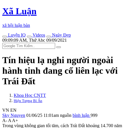
Xã Luận
xã hội luận bàn
Luyện IQ
Videos
Ngày Đẹp
09:09:09 AM, Thứ Abc 09/09/2021
Tín hiệu lạ nghi người ngoài
hành tinh đang cố liên lạc với
Trái Đất
Khoa Học CNTT
Hiện Tượng Bí Ẩn
VN
EN
Sky Nguyen
01/06/25 11:01am
nguồn
bình luận
999
A-
A
A+
Trong vùng không gian tối tăm, cách Trái Đất khoảng 14.700 năm