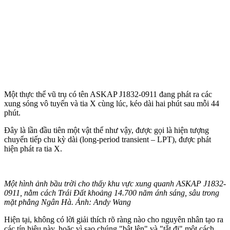
Một thực thể vũ trụ có tên ASKAP J1832-0911 đang phát ra các
xung sóng vô tuyến và tia X cùng lúc, kéo dài hai phút sau mỗi 44
phút.
Đây là lần đầu tiên một vật thể như vậy, được gọi là hiện tượng
chuyển tiếp chu kỳ dài (long-period transient – LPT), được phát
hiện phát ra tia X.
Một hình ảnh bầu trời cho thấy khu vực xung quanh ASKAP J1832-
0911, nằm cách Trái Đất khoảng 14.700 năm ánh sáng, sâu trong
mặt phẳng Ngân Hà. Ảnh: Andy Wang
Hiện tại, không có lời giải thích rõ ràng nào cho nguyên nhân tạo ra
các tín hiệu này, hoặc vì sao chúng "bật lên" và "tắt đi" một cách