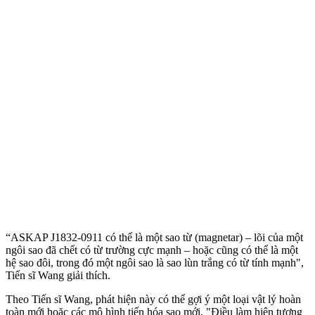
“ASKAP J1832-0911 có thể là một sao từ (magnetar) – lõi của một
ngôi sao đã chết có từ trường cực mạnh – hoặc cũng có thể là một
hệ sao đôi, trong đó một ngôi sao là sao lùn trắng có từ tính mạnh",
Tiến sĩ Wang giải thích.
Theo Tiến sĩ Wang, phát hiện này có thể gợi ý một loại vật lý hoàn
toàn mới hoặc các mô hình tiến hóa sao mới. "Điều làm hiện tượng