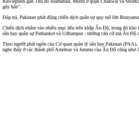
Rawalpindi gần Thủ đô Islamabad, Murid ở quận Chakwal và Shorkot 
gây hấn".
Đáp trả, Pakistan phát động chiến dịch quân sự quy mô lớn Bunyanun
Chiến dịch nhắm vào nhiều mục tiêu trên khắp Ấn Độ, trong đó kho tê
sân bay quân sự Pathankot và Udhampur - những căn cứ mà Ấn Độ dùn
Theo người phát ngôn của Cơ quan quản lý sân bay Pakistan (PAA), P
nghe thấy ở các thành phố Amritsar và Jammu của Ấn Độ cũng như ở