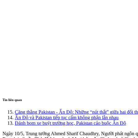
Tin liên quan
Căng thẳng Pakistan - Ấn Độ: Những “nút thắt” giữa hai đối thủ
Ấn Độ và Pakistan tiếp tục cấm không phận lẫn nhau
Đánh bom xe buýt trường học, Pakistan cáo buộc Ấn Độ
Ngày 10/5, Trung tướng Ahmed Sharif Chaudhry, Người phát ngôn qu