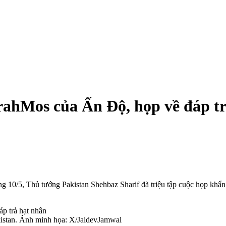
rahMos của Ấn Độ, họp về đáp t
áng 10/5, Thủ tướng Pakistan Shehbaz Sharif đã triệu tập cuộc họp k
istan. Ảnh minh họa: X/JaidevJamwal