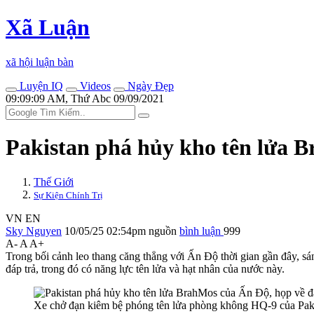
Xã Luận
xã hội luận bàn
Luyện IQ
Videos
Ngày Đẹp
09:09:09 AM, Thứ Abc 09/09/2021
Pakistan phá hủy kho tên lửa B
Thế Giới
Sự Kiện Chính Trị
VN
EN
Sky Nguyen
10/05/25 02:54pm
nguồn
bình luận
999
A-
A
A+
Trong bối cảnh leo thang căng thẳng với Ấn Độ thời gian gần đây, s
đáp trả, trong đó có năng lực tên lửa và hạt nhân của nước này.
Xe chở đạn kiêm bệ phóng tên lửa phòng không HQ-9 của Pak