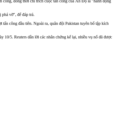
công, đồng thời chỉ trích cuộc tấn công của Ấn Độ là "hành động
 phá vỡ", để đáp trả.
 tấn công đầu tiên. Ngoài ra, quân đội Pakistan tuyên bố tập kích
y 10/5. Reuters dẫn lời các nhân chứng kể lại, nhiều vụ nổ đã được