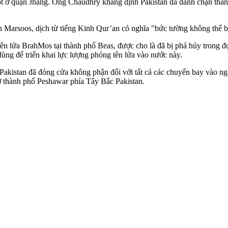
ở quận Jhang. Ông Chaudhry khẳng định Pakistan đã đánh chặn thành 
 Marsoos, dịch từ tiếng Kinh Qur’an có nghĩa "bức tường không thể bị
n lửa BrahMos tại thành phố Beas, được cho là đã bị phá hủy trong đợt
g để triển khai lực lượng phóng tên lửa vào nước này.
akistan đã đóng cửa không phận đối với tất cả các chuyến bay vào ngà
 thành phố Peshawar phía Tây Bắc Pakistan.