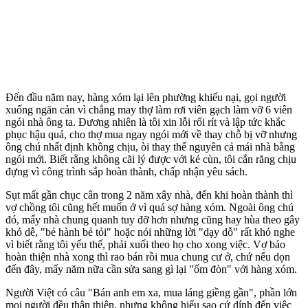
Đến đầu năm nay, hàng xóm lại lên phường khiếu nại, gọi người
xuống ngăn cản vì chẳng may thợ làm rơi viên gạch làm vỡ 6 viên
ngói nhà ông ta. Đương nhiên là tôi xin lỗi rối rít và lập tức khắc
phục hậu quả, cho thợ mua ngay ngói mới về thay chỗ bị vỡ nhưng
ông chú nhất định không chịu, òi thay thế nguyên cả mái nhà bằng
ngói mới. Biết rằng không cãi lý được với kẻ cùn, tôi cắn răng chịu
đựng vì công trình sắp hoàn thành, chấp nhận yêu sách.
Sụt mất gần chục cân trong 2 năm xây nhà, đến khi hoàn thành thì
vợ chồng tôi cũng hết muốn ở vì quá sợ hàng xóm. Ngoài ông chú
đó, mấy nhà chung quanh tuy đỡ hơn nhưng cũng hay hùa theo gây
khó dễ, "bẻ hành bẻ tỏi" hoặc nói những lời "dạy dỗ" rất khó nghe
vì biết rằng tôi yếu thế, phải xuối theo họ cho xong việc. Vợ bảo
hoàn thiện nhà xong thì rao bán rồi mua chung cư ở, chứ nếu dọn
đến đây, mấy năm nữa cần sửa sang gì lại "ốm đòn" với hàng xóm.
Người Việt có câu "Bán anh em xa, mua láng giềng gần", phần lớn
mọi người đều thân thiện, nhưng không hiểu sao cứ dính đến việc