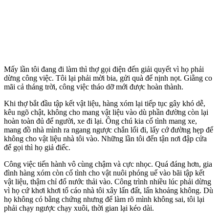
Mấy lần tôi đang đi làm thì thợ gọi điện đến giải quyết vì họ phải
dừng công việc. Tôi lại phải mời bia, gửi quà để nịnh nọt. Giằng co
mãi cả tháng trời, công việc tháo dỡ mới được hoàn thành.
Khi thợ bắt đầu tập kết vật liệu, hàng xóm lại tiếp tục gây khó dễ,
kêu ngõ chật, không cho mang vật liệu vào dù phần đường còn lại
hoàn toàn đủ để người, xe đi lại. Ông chú kia cố tình mang xe,
mang đồ nhà mình ra ngang ngược chắn lối đi, lấy cớ đường hẹp để
không cho vật liệu nhà tôi vào. Những lần tôi đến tận nơi đập cửa
để gọi thì họ giả điếc.
Công việc tiến hành vô cùng chậm và cực nhọc. Quá đáng hơn, gia
đình hàng xóm còn cố tình cho vật nuôi phóng uế vào bãi tập kết
vật liệu, thậm chỉ đổ nước thải vào. Công trình nhiều lúc phải dừng
vì họ cứ khơi khơi tố cáo nhà tôi xây lấn đất, lấn khoảng không. Dù
họ không có bằng chứng nhưng để làm rõ mình không sai, tôi lại
phải chạy ngược chạy xuôi, thời gian lại kéo dài.