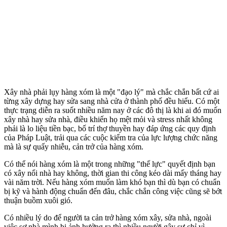
Xây nhà phải lụy hàng xóm là một "đạo lý" mà chắc chắn bất cứ ai
từng xây dựng hay sửa sang nhà cửa ở thành phố đều hiểu. Có một
thực trạng diễn ra suốt nhiều năm nay ở các đô thị là khi ai đó muốn
xây nhà hay sửa nhà, điều khiến họ mệt mỏi và stress nhất không
phải là lo liệu tiền bạc, bố trí thợ thuyền hay đáp ứng các quy định
của Pháp Luật, trải qua các cuộc kiểm tra của lực lượng chức năng
mà là sự quấy nhiễu, cản trở của hàng xóm.
Có thể nói hàng xóm là một trong những "thế lực" quyết định bạn
có xây nổi nhà hay không, thời gian thi công kéo dài mấy tháng hay
vài năm trời. Nếu hàng xóm muốn làm khó bạn thì dù bạn có chuẩn
bị kỹ và hành động chuẩn đến đâu, chắc chắn công việc cũng sẽ bớt
thuận buồm xuôi gió.
Có nhiều lý do để người ta cản trở hàng xóm xây, sửa nhà, ngoài
việc sợ nhà mình bị ảnh hưởng ra thì nhiều người gây sự chỉ vì