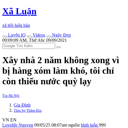
Xã Luận
xã hội luận bàn
Luyện IQ
Videos
Ngày Đẹp
09:09:09 AM, Thứ Abc 09/09/2021
Xây nhà 2 năm không xong vì
bị hàng xóm làm khó, tôi chỉ
còn thiếu nước quỳ lạy
Tin Hà Nội
Gia Đình
Tâm Sự Thầm Kín
VN
EN
Lovelife Nguyen
09/05/25 08:07am
nguồn
bình luận
999