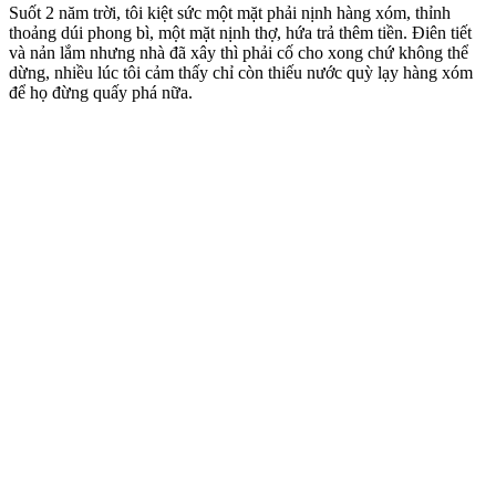
Suốt 2 năm trời, tôi kiệt sức một mặt phải nịnh hàng xóm, thỉnh
thoảng dúi phong bì, một mặt nịnh thợ, hứa trả thêm tiền. Điên tiết
và nản lắm nhưng nhà đã xây thì phải cố cho xong chứ không thể
dừng, nhiều lúc tôi cảm thấy chỉ còn thiếu nước quỳ lạy hàng xóm
để họ đừng quấy phá nữa.