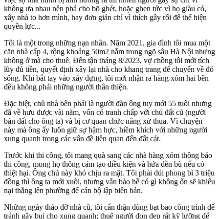
không ưa nhau nên phá cho bõ ghét, hoặc ghen tức vì họ giàu có,
xây nhà to hơn mình, hay đơn giản chỉ vì thích gây rối để thể hiện
quyền lực...
Tôi là một trong những nạn nhân. Năm 2021, gia đình tôi mua một
căn nhà cấp 4, rộng khoảng 50m2 nằm trong ngõ sâu Hà Nội nhưng
không ở mà cho thuê. Đến tận tháng 8/2023, vợ chồng tôi mới tích
lũy đủ tiền, quyết định xây lại nhà cho khang trang để chuyển về đó
sống. Khi bắt tay vào xây dựng, tôi mới nhận ra hàng xóm hai bên
đều không phải những người thân thiện.
Đặc biệt, chủ nhà bên phải là người đàn ông tuy mới 55 tuổi nhưng
đã về hưu được vài năm, vốn có tranh chấp với chủ đất cũ (người
bán đất cho ông ta) và bị cơ quan chức năng xử thua. Vì chuyện
này mà ông ấy luôn giữ sự hậm hực, hiềm khích với những người
xung quanh trong các vấn đề liên quan đến đất cát.
Trước khi thi công, tôi mang quà sang các nhà hàng xóm thông báo
thi công, mong họ thông cảm tạo điều kiện và hứa đền bù nếu có
thiệt hại. Ông chú này khó chịu ra mặt. Tôi phải dúi phong bì 3 triệu
đồng thì ông ta mới xuôi, nhưng vẫn bảo hễ có gì không ổn sẽ khiếu
nại thẳng lên phường để cán bộ lập biên bản.
Những ngày tháo dỡ nhà cũ, tôi cẩn thận dùng bạt bao công trình để
tránh gây bụi cho xung quanh; thuê người dọn dẹp rất kỹ lưỡng để