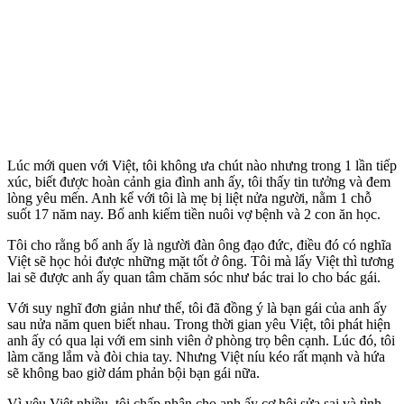
Lúc mới quen với Việt, tôi không ưa chút nào nhưng trong 1 lần tiếp
xúc, biết được hoàn cảnh gia đình anh ấy, tôi thấy tin tưởng và đem
lòng yêu mến. Anh kể với tôi là mẹ bị liệt nửa người, nằm 1 chỗ
suốt 17 năm nay. Bố anh kiếm tiền nuôi vợ bệnh và 2 con ăn học.
Tôi cho rằng bố anh ấy là người đàn ông đạo đức, điều đó có nghĩa
Việt sẽ học hỏi được những mặt tốt ở ông. Tôi mà lấy Việt thì tương
lai sẽ được anh ấy quan tâm chăm sóc như bác trai lo cho bác gái.
Với suy nghĩ đơn giản như thế, tôi đã đồng ý là bạn gái của anh ấy
sau nửa năm quen biết nhau. Trong thời gian yêu Việt, tôi phát hiện
anh ấy có qua lại với em sinh viên ở phòng trọ bên cạnh. Lúc đó, tôi
làm căng lắm và đòi chia tay. Nhưng Việt níu kéo rất mạnh và hứa
sẽ không bao giờ dám phản bội bạn gái nữa.
Vì yêu Việt nhiều, tôi chấp nhận cho anh ấy cơ hội sửa sai và tình