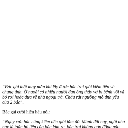
“Bác gái thật may mắn khi lấy được bác trai giỏi kiếm tiền và
chung tình. Ở ngoài có nhiều người đàn ông thấy vợ bị bệnh vội vã
bỏ rơi hoặc đưa về nhà ngoại trả. Cháu rất ngưỡng mộ tình yêu
của 2 bác”.
Bác gái cười hiền hậu nói:
“Ngày xưa bác cũng kiếm tiền giỏi lắm đó. Mảnh đất này, ngôi nhà
này là toàn bộ tiền của bác làm ra, bác trai không góp đồng nào.