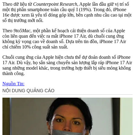
Theo dữ liệu từ
Counterpoint Research
, Apple lần đầu giữ vị trí số
một thị phần smartphone toàn cầu quý I (19%). Trong đó, iPhone
16e được xem là yếu tố đóng góp lớn, bên cạnh nhu cầu cao tại một
số thị trường mới nổi.
Theo
9to5Mac
, một phần kế hoạch cải thiện doanh số của Apple
còn liên quan đến việc ra mắt iPhone 17 Air, dù chuỗi cung ứng
không kỳ vọng cao về doanh số. Dựa trên tin đồn, iPhone 17 Air
chỉ chiếm 10% công suất sản xuất.
Chuỗi cung ứng của Apple hiện chưa thể dự đoán doanh số iPhone
17 Air. Dù vậy, họ sẵn sàng chuyển sản lượng lắp ráp iPhone 17 Air
sang những model khác, trong trường hợp thiết bị siêu mỏng không
thành công.
Nguồn Tin: