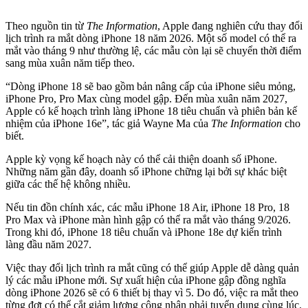
Theo nguồn tin từ
The Information
, Apple đang nghiên cứu thay đổi
lịch trình ra mắt dòng iPhone 18 năm 2026. Một số model có thể ra
mắt vào tháng 9 như thường lệ, các mẫu còn lại sẽ chuyển thời điểm
sang mùa xuân năm tiếp theo.
“Dòng iPhone 18 sẽ bao gồm bản nâng cấp của iPhone siêu mỏng,
iPhone Pro, Pro Max cùng model gập. Đến mùa xuân năm 2027,
Apple có kế hoạch trình làng iPhone 18 tiêu chuẩn và phiên bản kế
nhiệm của iPhone 16e”, tác giả Wayne Ma của
The Information
cho
biết.
Apple kỳ vọng kế hoạch này có thể cải thiện doanh số iPhone.
Những năm gần đây, doanh số iPhone chững lại bởi sự khác biệt
giữa các thế hệ không nhiều.
Nếu tin đồn chính xác, các mẫu iPhone 18 Air, iPhone 18 Pro, 18
Pro Max và iPhone màn hình gập có thể ra mắt vào tháng 9/2026.
Trong khi đó, iPhone 18 tiêu chuẩn và iPhone 18e dự kiến trình
làng đầu năm 2027.
Việc thay đổi lịch trình ra mắt cũng có thể giúp Apple dễ dàng quản
lý các mẫu iPhone mới. Sự xuất hiện của iPhone gập đồng nghĩa
dòng iPhone 2026 sẽ có 6 thiết bị thay vì 5. Do đó, việc ra mắt theo
từng đợt có thể cắt giảm lượng công nhân phải tuyển dụng cùng lúc.