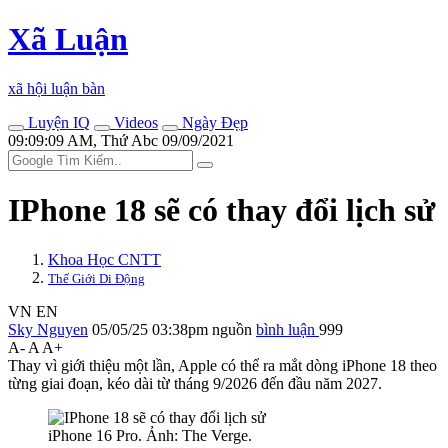
Xã Luận
xã hội luận bàn
Luyện IQ
Videos
Ngày Đẹp
09:09:09 AM, Thứ Abc 09/09/2021
IPhone 18 sẽ có thay đổi lịch sử
Khoa Học CNTT
Thế Giới Di Động
VN
EN
Sky Nguyen
05/05/25 03:38pm
nguồn
bình luận
999
A-
A
A+
Thay vì giới thiệu một lần, Apple có thể ra mắt dòng iPhone 18 theo
từng giai đoạn, kéo dài từ tháng 9/2026 đến đầu năm 2027.
iPhone 16 Pro. Ảnh: The Verge.