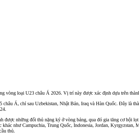
g vòng loại U23 châu Á 2026. Vị trí này được xác định dựa trên thành
5 châu Á, chỉ sau Uzbekistan, Nhật Bản, Iraq và Hàn Quốc. Đây là th
024.
 được những đối thủ nặng ký ở vòng bảng, qua đó gia tăng cơ hội lọt 
ớc khác như Campuchia, Trung Quốc, Indonesia, Jordan, Kyrgyzstan, M
cầu thủ.