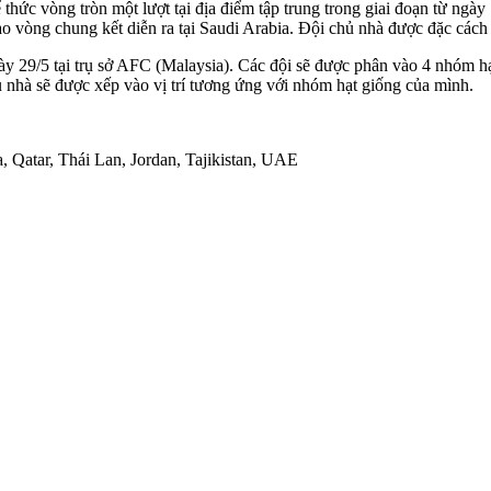
thức vòng tròn một lượt tại địa điểm tập trung trong giai đoạn từ ngà
 vào vòng chung kết diễn ra tại Saudi Arabia. Đội chủ nhà được đặc cá
gày 29/5 tại trụ sở AFC (Malaysia). Các đội sẽ được phân vào 4 nhóm h
nhà sẽ được xếp vào vị trí tương ứng với nhóm hạt giống của mình.
, Qatar, Thái Lan, Jordan, Tajikistan, UAE