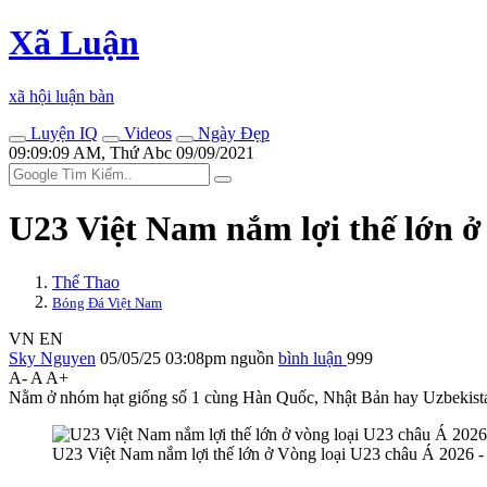
Xã Luận
xã hội luận bàn
Luyện IQ
Videos
Ngày Đẹp
09:09:09 AM, Thứ Abc 09/09/2021
U23 Việt Nam nắm lợi thế lớn ở
Thể Thao
Bóng Đá Việt Nam
VN
EN
Sky Nguyen
05/05/25 03:08pm
nguồn
bình luận
999
A-
A
A+
Nằm ở nhóm hạt giống số 1 cùng Hàn Quốc, Nhật Bản hay Uzbekistan
U23 Việt Nam nắm lợi thế lớn ở Vòng loại U23 châu Á 2026 