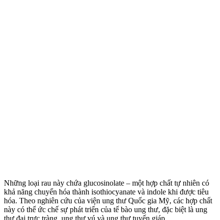
Những loại rau này chứa glucosinolate – một hợp chất tự nhiên có
khả năng chuyển hóa thành isothiocyanate và indole khi được tiêu
hóa. Theo nghiên cứu của viện ung thư Quốc gia Mỹ, các hợp chất
này có thể ức chế sự phát triển của tế bào ung thư, đặc biệt là ung
thư đại trực tràng, ung thư v‌ú và ung thư tuyến giáp.