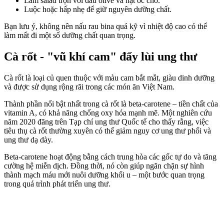
Làm salad trộn với dầu olive và hạt óc chó.
Luộc hoặc hấp nhẹ để giữ nguyên dưỡng chất.
Bạn lưu ý, không nên nấu rau bina quá kỹ vì nhiệt độ cao có thể
làm mất đi một số dưỡng chất quan trọng.
Cà rốt - "vũ khí cam" đẩy lùi ung thư
Cà rốt là loại củ quen thuộc với màu cam bắt mắt, giàu dinh dưỡng
và được sử dụng rộng rãi trong các món ăn Việt Nam.
Thành phần nổi bật nhất trong cà rốt là beta-carotene – tiền chất của
vitamin A, có khả năng chống oxy hóa mạnh mẽ. Một nghiên cứu
năm 2020 đăng trên Tạp chí ung thư Quốc tế cho thấy rằng, việc
tiêu thụ cà rốt thường xuyên có thể giảm nguy cơ ung thư phổi và
ung thư dạ dày.
Beta-carotene hoạt động bằng cách trung hòa các gốc tự do và tăng
cường hệ miễn dịch. Đồng thời, nó còn giúp ngăn chặn sự hình
thành mạch máu mới nuôi dưỡng khối u – một bước quan trọng
trong quá trình phát triển ung thư.