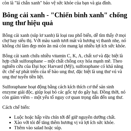
còn là "lá chắn xanh" bảo vệ sức khỏe của bạn và gia đình.
Bông cải xanh - "Chiến binh xanh" chống
ung thư hiệu quả
Bông cải xanh (súp lơ xanh) là loại rau phổ biến, dễ tìm thấy ở mọi
chợ hay siêu thị. Với màu xanh tươi mát và hương vị thanh nhẹ, nó
không chỉ làm đẹp món ăn mà còn mang lại nhiều lợi ích sức khỏe.
Bông cải xanh chứa nhiều vitamin C, K, A, chất xơ và đặc biệt là
hợp chất sulforaphane – một chất chống oxy hóa mạnh mẽ. Theo
nghiên cứu của Đại học Harvard (Mỹ), sulforaphane có khả năng
ức chế sự phát triển của tế bào ung thư, đặc biệt là ung thư v‌ú và
ung thư tuyến tiền liệt.
Sulforaphane hoạt động bằng cách kíc‌h thí‌ch c‌ơ th‌ể sản sinh
enzyme giải độc, giúp loại bỏ các gốc tự do gây hại. Đồng thời, nó
còn giảm viêm – một yếu tố nguy cơ quan trọng dẫn đến ung thư.
Cách chế biến:
Luộc hoặc hấp vừa chín tới để giữ nguyên dưỡng chất.
Xào với tỏi để tăng thêm hương vị và lợi ích sức khỏe.
Thêm vào salad hoặc súp.