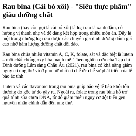
Rau bina (Cải bó xôi) - "Siêu thực phẩm"
giàu dưỡng chất
Rau bina (hay còn gọi là cải bó xôi) là loại rau lá xanh đậm, có
hương vị thanh nhẹ và dễ dàng kết hợp trong nhiều món ăn. Đây là
một trong những loại rau được các chuyên gia dinh dưỡng đánh giá
cao nhờ hàm lượng dưỡng chất dồi dào.
Rau bina chứa nhiều vitamin A, C, K, folate, sắt và đặc biệt là lutein
– một chất chống oxy hóa mạnh mẽ. Theo nghiên cứu của Tạp chí
Dinh dưỡng Lâm sàng Châu Âu (2021), rau bina có khả năng giảm
nguy cơ ung thư v‌ú ở phụ nữ nhờ cơ chế ức chế sự phát triển của tế
bào ác tính.
Lutein và các flavonoid trong rau bina giúp bảo vệ tế bào khỏi tổn
thương do gốc tự do gây ra. Ngoài ra, folate trong rau bina hỗ trợ
quá trình sửa chữa DNA, từ đó giảm thiểu nguy cơ đột biến gen –
nguyên nhân chính dẫn đến ung thư.