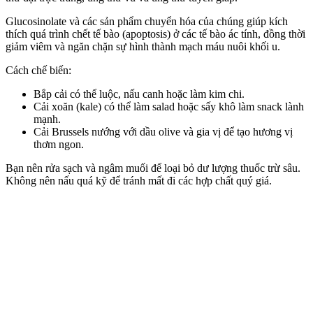
Glucosinolate và các sản phẩm chuyển hóa của chúng giúp kíc‌h
thí‌ch quá trình chết tế bào (apoptosis) ở các tế bào ác tính, đồng thời
giảm viêm và ngăn chặn sự hình thành mạch máu nuôi khối u.
Cách chế biến:
Bắp cải có thể luộc, nấu canh hoặc làm kim chi.
Cải xoăn (kale) có thể làm salad hoặc sấy khô làm snack lành
mạnh.
Cải Brussels nướng với dầu olive và gia vị để tạo hương vị
thơm ngon.
Bạn nên rửa sạch và ngâm muối để loại bỏ dư lượng thuốc trừ sâu.
Không nên nấu quá kỹ để tránh mất đi các hợp chất quý giá.