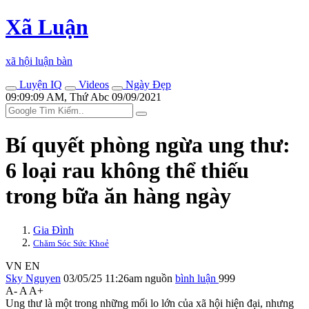
Xã Luận
xã hội luận bàn
Luyện IQ
Videos
Ngày Đẹp
09:09:09 AM, Thứ Abc 09/09/2021
Bí quyết phòng ngừa ung thư:
6 loại rau không thể thiếu
trong bữa ăn hàng ngày
Gia Đình
Chăm Sóc Sức Khoẻ
VN
EN
Sky Nguyen
03/05/25 11:26am
nguồn
bình luận
999
A-
A
A+
Ung thư là một trong những mối lo lớn của xã hội hiện đại, nhưng