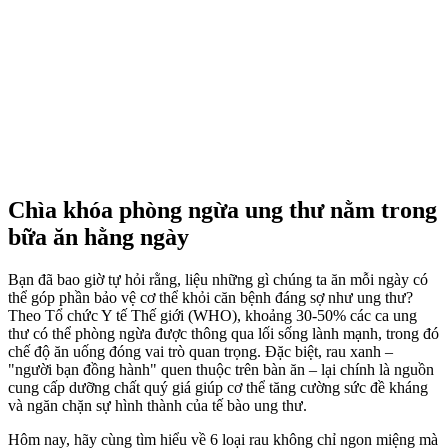
Chìa khóa phòng ngừa ung thư nằm trong
bữa ăn hằng ngày
Bạn đã bao giờ tự hỏi rằng, liệu những gì chúng ta ăn mỗi ngày có
thể góp phần bảo vệ c‌ơ th‌ể khỏi căn bệnh đáng sợ như ung thư?
Theo Tổ chức Y tế Thế giới (WHO), khoảng 30-50% các ca ung
thư có thể phòng ngừa được thông qua lối sống lành mạnh, trong đó
chế độ ăn uống đóng vai trò quan trọng. Đặc biệt, rau xanh –
"người bạn đồng hành" quen thuộc trên bàn ăn – lại chính là nguồn
cung cấp dưỡng chất quý giá giúp c‌ơ th‌ể tăng cường sức đề kháng
và ngăn chặn sự hình thành của tế bào ung thư.
Hôm nay, hãy cùng tìm hiểu về 6 loại rau không chỉ ngon miệng mà