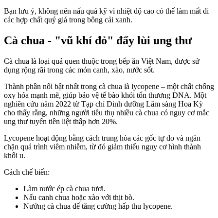
Bạn lưu ý, không nên nấu quá kỹ vì nhiệt độ cao có thể làm mất đi
các hợp chất quý giá trong bông cải xanh.
Cà chua - "vũ khí đỏ" đẩy lùi ung thư
Cà chua là loại quả quen thuộc trong bếp ăn Việt Nam, được sử
dụng rộng rãi trong các món canh, xào, nước sốt.
Thành phần nổi bật nhất trong cà chua là lycopene – một chất chống
oxy hóa mạnh mẽ, giúp bảo vệ tế bào khỏi tổn thương DNA. Một
nghiên cứu năm 2022 từ Tạp chí Dinh dưỡng Lâm sàng Hoa Kỳ
cho thấy rằng, những người tiêu thụ nhiều cà chua có nguy cơ mắc
ung thư tuyến tiền liệt thấp hơn 20%.
Lycopene hoạt động bằng cách trung hòa các gốc tự do và ngăn
chặn quá trình viêm nhiễm, từ đó giảm thiểu nguy cơ hình thành
khối u.
Cách chế biến:
Làm nước ép cà chua tươi.
Nấu canh chua hoặc xào với thịt bò.
Nướng cà chua để tăng cường hấp thu lycopene.