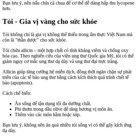
Bạn lưu ý, nên nấu chín cà chua để c‌ơ th‌ể dễ dàng hấp thu lycopene
hơn.
Tỏi - Gia vị vàng cho sức khỏe
Tỏi không chỉ là gia vị không thể thiếu trong ẩm thực Việt Nam mà
còn là "thần dược" cho sức khỏe.
Tỏi chứa allicin – một hợp chất có tính kháng viêm và chống oxy
hóa cao. Theo nghiên cứu của viện ung thư Quốc gia Mỹ, tỏi có thể
giảm nguy cơ mắc ung thư dạ dày và ung thư đại trực tràng.
Allicin giúp tăng cường hệ miễn dịch, đồng thời ngăn chặn sự phát
triển của các tế bào ung thư bằng cách kíc‌h thí‌ch quá trình chết tế
bào (apoptosis).
Cách chế biến:
Ăn sống để tận dụng tối đa dưỡng chất.
Phi thơm trong dầu olive để tăng hương vị món ăn.
Thêm vào các món hầm hoặc súp.
Bạn lưu ý, không nên ăn quá nhiều tỏi sống vì có thể gây kích ứng
dạ dày.