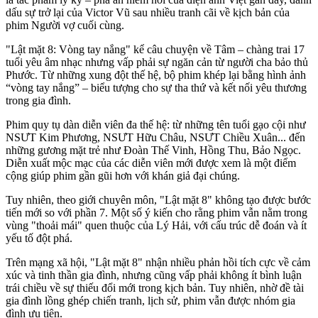
dấu sự trở lại của Victor Vũ sau nhiều tranh cãi về kịch bản của
phim Người vợ cuối cùng.
"Lật mặt 8: Vòng tay nắng" kể câu chuyện về Tâm – chàng trai 17
tuổi yêu âm nhạc nhưng vấp phải sự ngăn cản từ người cha bảo thủ
Phước. Từ những xung đột thế hệ, bộ phim khép lại bằng hình ảnh
“vòng tay nắng” – biểu tượng cho sự tha thứ và kết nối yêu thương
trong gia đình.
Phim quy tụ dàn diễn viên đa thế hệ: từ những tên tuổi gạo cội như
NSƯT Kim Phương, NSƯT Hữu Châu, NSƯT Chiều Xuân... đến
những gương mặt trẻ như Đoàn Thế Vinh, Hồng Thu, Bảo Ngọc.
Diễn xuất mộc mạc của các diễn viên mới được xem là một điểm
cộng giúp phim gần gũi hơn với khán giả đại chúng.
Tuy nhiên, theo giới chuyên môn, "Lật mặt 8" không tạo được bước
tiến mới so với phần 7. Một số ý kiến cho rằng phim vẫn nằm trong
vùng "thoải mái" quen thuộc của Lý Hải, với cấu trúc dễ đoán và ít
yếu tố đột phá.
Trên mạng xã hội, "Lật mặt 8" nhận nhiều phản hồi tích cực về cảm
xúc và tinh thần gia đình, nhưng cũng vấp phải không ít bình luận
trái chiều về sự thiếu đổi mới trong kịch bản. Tuy nhiên, nhờ đề tài
gia đình lồng ghép chiến tranh, lịch sử, phim vẫn được nhóm gia
đình ưu tiên.