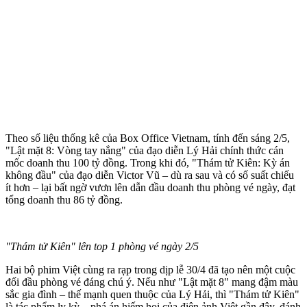
Theo số liệu thống kê của Box Office Vietnam, tính đến sáng 2/5,
"Lật mặt 8: Vòng tay nắng" của đạo diễn Lý Hải chính thức cán
mốc doanh thu 100 tỷ đồng. Trong khi đó, "Thám tử Kiên: Kỳ án
không đầu" của đạo diễn Victor Vũ – dù ra sau và có số suất chiếu
ít hơn – lại bất ngờ vươn lên dẫn đầu doanh thu phòng vé ngày, đạt
tổng doanh thu 86 tỷ đồng.
"Thám tử Kiên" lên top 1 phòng vé ngày 2/5
Hai bộ phim Việt cùng ra rạp trong dịp lễ 30/4 đã tạo nên một cuộc
đối đầu phòng vé đáng chú ý. Nếu như "Lật mặt 8" mang đậm màu
sắc gia đình – thế mạnh quen thuộc của Lý Hải, thì "Thám tử Kiên"
là tác phẩm ly kỳ – phá án hiếm hoi của điện ảnh Việt gần đây, đánh