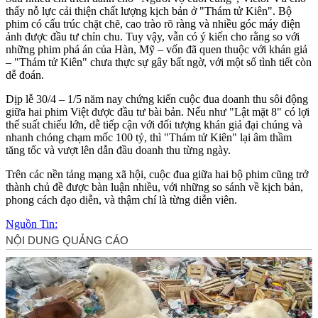
thấy nỗ lực cải thiện chất lượng kịch bản ở "Thám tử Kiên". Bộ
phim có cấu trúc chặt chẽ, cao trào rõ ràng và nhiều góc máy điện
ảnh được đầu tư chỉn chu. Tuy vậy, vẫn có ý kiến cho rằng so với
những phim phá án của Hàn, Mỹ – vốn đã quen thuộc với khán giả
– "Thám tử Kiên" chưa thực sự gây bất ngờ, với một số tình tiết còn
dễ đoán.
Dịp lễ 30/4 – 1/5 năm nay chứng kiến cuộc đua doanh thu sôi động
giữa hai phim Việt được đầu tư bài bản. Nếu như "Lật mặt 8" có lợi
thế suất chiếu lớn, dễ tiếp cận với đối tượng khán giả đại chúng và
nhanh chóng chạm mốc 100 tỷ, thì "Thám tử Kiên" lại âm thầm
tăng tốc và vượt lên dẫn đầu doanh thu từng ngày.
Trên các nền tảng mạng xã hội, cuộc đua giữa hai bộ phim cũng trở
thành chủ đề được bàn luận nhiều, với những so sánh về kịch bản,
phong cách đạo diễn, và thậm chí là từng diễn viên.
Nguồn Tin: