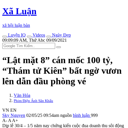
Xã Luận
xã hội luận bàn
Luyện IQ
Videos
Ngày Đẹp
09:09:09 AM, Thứ Abc 09/09/2021
“Lật mặt 8” cán mốc 100 tỷ,
“Thám tử Kiên” bất ngờ vươn
lên dẫn đầu phòng vé
Văn Hóa
Phim Điện Ảnh Sân Khấu
VN
EN
Sky Nguyen
02/05/25 09:54am
nguồn
bình luận
999
A-
A
A+
Dịp lễ 30/4 – 1/5 năm nay chứng kiến cuộc đua doanh thu sôi động