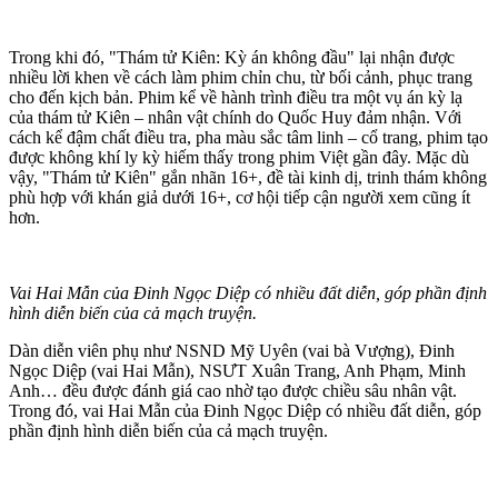
Trong khi đó, "Thám tử Kiên: Kỳ án không đầu" lại nhận được
nhiều lời khen về cách làm phim chỉn chu, từ bối cảnh, phục trang
cho đến kịch bản. Phim kể về hành trình điều tra một vụ án kỳ lạ
của thám tử Kiên – nhân vật chính do Quốc Huy đảm nhận. Với
cách kể đậm chất điều tra, pha màu sắc tâm linh – cổ trang, phim tạo
được không khí ly kỳ hiếm thấy trong phim Việt gần đây. Mặc dù
vậy, "Thám tử Kiên" gắn nhãn 16+, đề tài kinh dị, trinh thám không
phù hợp với khán giả dưới 16+, cơ hội tiếp cận người xem cũng ít
hơn.
Vai Hai Mẫn của Đinh Ngọc Diệp có nhiều đất diễn, góp phần định
hình diễn biến của cả mạch truyện.
Dàn diễn viên phụ như NSND Mỹ Uyên (vai bà Vượng), Đinh
Ngọc Diệp (vai Hai Mẫn), NSƯT Xuân Trang, Anh Phạm, Minh
Anh… đều được đánh giá cao nhờ tạo được chiều sâu nhân vật.
Trong đó, vai Hai Mẫn của Đinh Ngọc Diệp có nhiều đất diễn, góp
phần định hình diễn biến của cả mạch truyện.