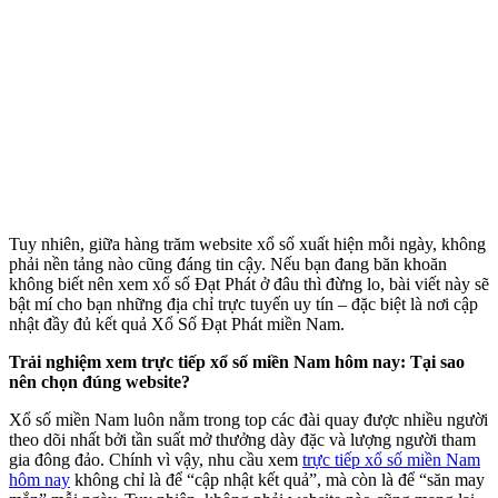
Tuy nhiên, giữa hàng trăm website xổ số xuất hiện mỗi ngày, không
phải nền tảng nào cũng đáng tin cậy. Nếu bạn đang băn khoăn
không biết nên xem xổ số Đạt Phát ở đâu thì đừng lo, bài viết này sẽ
bật mí cho bạn những địa chỉ trực tuyến uy tín – đặc biệt là nơi cập
nhật đầy đủ kết quả Xổ Số Đạt Phát miền Nam.
Trải nghiệm xem trực tiếp xổ số miền Nam hôm nay: Tại sao
nên chọn đúng website?
Xổ số miền Nam luôn nằm trong top các đài quay được nhiều người
theo dõi nhất bởi tần suất mở thưởng dày đặc và lượng người tham
gia đông đảo. Chính vì vậy, nhu cầu xem
trực tiếp xổ số miền Nam
hôm nay
không chỉ là để “cập nhật kết quả”, mà còn là để “săn may