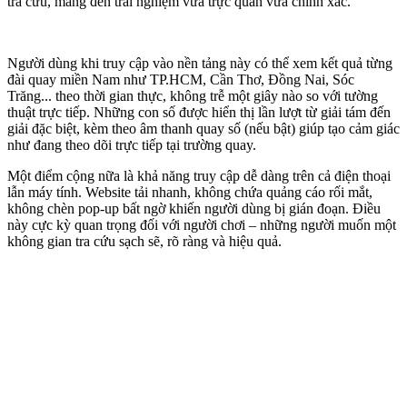
tra cứu, mang đến trải nghiệm vừa trực quan vừa chính xác.
Người dùng khi truy cập vào nền tảng này có thể xem kết quả từng
đài quay miền Nam như TP.HCM, Cần Thơ, Đồng Nai, Sóc
Trăng... theo thời gian thực, không trễ một giây nào so với tường
thuật trực tiếp. Những con số được hiển thị lần lượt từ giải tám đến
giải đặc biệt, kèm theo âm thanh quay số (nếu bật) giúp tạo cảm giác
như đang theo dõi trực tiếp tại trường quay.
Một điểm cộng nữa là khả năng truy cập dễ dàng trên cả điện thoại
lẫn máy tính. Website tải nhanh, không chứa quảng cáo rối mắt,
không chèn pop-up bất ngờ khiến người dùng bị gián đoạn. Điều
này cực kỳ quan trọng đối với người chơi – những người muốn một
không gian tra cứu sạch sẽ, rõ ràng và hiệu quả.