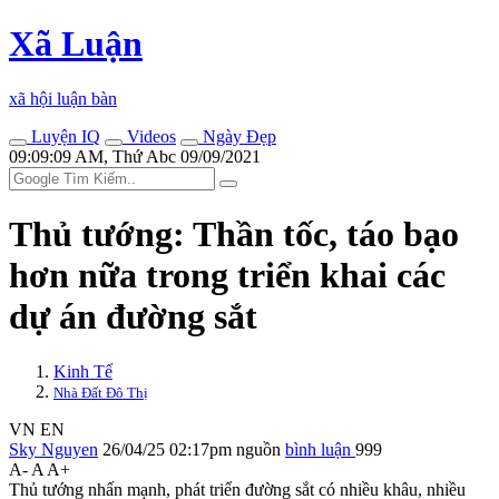
Xã Luận
xã hội luận bàn
Luyện IQ
Videos
Ngày Đẹp
09:09:09 AM, Thứ Abc 09/09/2021
Thủ tướng: Thần tốc, táo bạo
hơn nữa trong triển khai các
dự án đường sắt
Kinh Tế
Nhà Đất Đô Thị
VN
EN
Sky Nguyen
26/04/25 02:17pm
nguồn
bình luận
999
A-
A
A+
Thủ tướng nhấn mạnh, phát triển đường sắt có nhiều khâu, nhiều