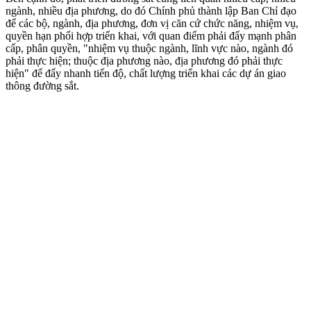
ngành, nhiều địa phương, do đó Chính phủ thành lập Ban Chỉ đạo
để các bộ, ngành, địa phương, đơn vị căn cứ chức năng, nhiệm vụ,
quyền hạn phối hợp triển khai, với quan điểm phải đẩy mạnh phân
cấp, phân quyền, "nhiệm vụ thuộc ngành, lĩnh vực nào, ngành đó
phải thực hiện; thu‌ộc đị‌a phương nào, địa phương đó phải thực
hiện" để đẩy nhanh tiến độ, chất lượng triển khai các dự án giao
thông đường sắt.