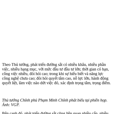
Theo Thủ tướng, phát triển đường sắt có nhiều khâu, nhiều phần
việc, nhiều hạng mục, với mức đầu tư đầu tư lớn; thời gian có hạn,
công việc nhiều, đòi hỏi cao; trong khi sự hiểu biết và năng lực
công nghệ chưa cao; đòi hỏi quyết tâm cao, nỗ lực lớn, hành động
quyết liệt, làm việc nào dứt việc đó, xác định trọng tâm, trọng điểm.
Thủ tướng Chính phủ Phạm Minh Chính phát biểu tại phiên họp.
Ảnh: VGP.
Bên cạnh đó, phát triển đường sắt cũng liên quan nhiều cấp, nhiều