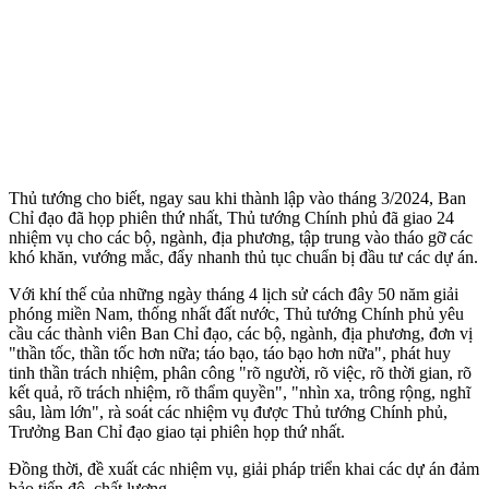
Thủ tướng cho biết, ngay sau khi thành lập vào tháng 3/2024, Ban
Chỉ đạo đã họp phiên thứ nhất, Thủ tướng Chính phủ đã giao 24
nhiệm vụ cho các bộ, ngành, địa phương, tập trung vào tháo gỡ các
khó khăn, vướng mắc, đẩy nhanh thủ tục chuẩn bị đầu tư các dự án.
Với khí thế của những ngày tháng 4 lịch sử cách đây 50 năm giải
phóng miền Nam, thống nhất đất nước, Thủ tướng Chính phủ yêu
cầu các thành viên Ban Chỉ đạo, các bộ, ngành, địa phương, đơn vị
"thần tốc, thần tốc hơn nữa; táo bạo, táo bạo hơn nữa", phát huy
tinh thần trách nhiệm, phân công "rõ người, rõ việc, rõ thời gian, rõ
kết quả, rõ trách nhiệm, rõ thẩm quyền", "nhìn xa, trông rộng, nghĩ
sâu, làm lớn", rà soát các nhiệm vụ được Thủ tướng Chính phủ,
Trưởng Ban Chỉ đạo giao tại phiên họp thứ nhất.
Đồng thời, đề xuất các nhiệm vụ, giải pháp triển khai các dự án đảm
bảo tiến độ, chất lượng.