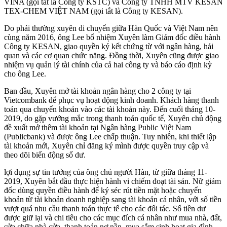
VINA (gọi tắt là Công ty KSTC) và Công ty TNHH MTV KESAN
TEX-CHEM VIỆT NAM (gọi tắt là Công ty KESAN).
Do phải thường xuyên di chuyển giữa Hàn Quốc và Việt Nam nên
cùng năm 2016, ông Lee bổ nhiệm Xuyên làm Giám đốc điều hành
Công ty KESAN, giao quyền ký kết chứng từ với ngân hàng, hải
quan và các cơ quan chức năng. Đồng thời, Xuyên cũng được giao
nhiệm vụ quản lý tài chính của cả hai công ty và báo cáo định kỳ
cho ông Lee.
Ban đầu, Xuyên mở tài khoản ngân hàng cho 2 công ty tại
Vietcombank để phục vụ hoạt động kinh doanh. Khách hàng thanh
toán qua chuyển khoản vào các tài khoản này. Đến cuối tháng 10-
2019, do gặp vướng mắc trong thanh toán quốc tế, Xuyên chủ động
đề xuất mở thêm tài khoản tại Ngân hàng Public Việt Nam
(Publicbank) và được ông Lee chấp thuận. Tuy nhiên, khi thiết lập
tài khoản mới, Xuyên chỉ đăng ký mình được quyền truy cập và
theo dõi biến động số dư.
lợi dụng sự tin tưởng của ông chủ người Hàn, từ giữa tháng 11-
2019, Xuyên bắt đầu thực hiện hành vi chiếm đoạt tài sản. Nữ giám
đốc dùng quyền điều hành để ký séc rút tiền mặt hoặc chuyển
khoản từ tài khoản doanh nghiệp sang tài khoản cá nhân, với số tiền
vượt quá nhu cầu thanh toán thực tế cho các đối tác. Số tiền dư
được giữ lại và chi tiêu cho các mục đích cá nhân như mua nhà, đất,
sửa chữa nhà cửa, thanh toán nợ nần, mua sắm sinh hoạt gia đình...