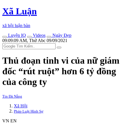
Xã Luận
xã hội luận bàn
Luyện IQ
Videos
Ngày Đẹp
09:09:09 AM, Thứ Abc 09/09/2021
Thủ đoạn tinh vi của nữ giám
đốc “rút ruột” hơn 6 tỷ đồng
của công ty
Tin Đà Nẵng
Xã Hội
Pháp Luật Hình Sự
VN
EN