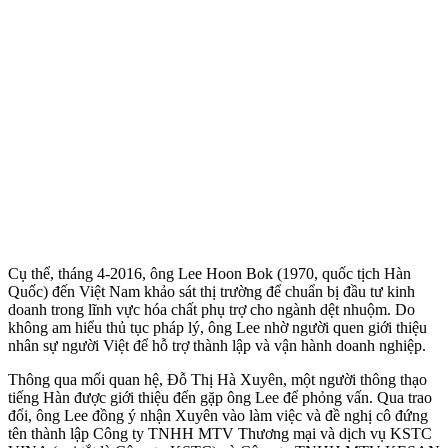
Cụ thể, tháng 4-2016, ông Lee Hoon Bok (1970, quốc tịch Hàn
Quốc) đến Việt Nam khảo sát thị trường để chuẩn bị đầu tư kinh
doanh trong lĩnh vực hó‌a chấ‌t phụ trợ cho ngành dệt nhuộm. Do
không am hiểu thủ tục pháp lý, ông Lee nhờ người quen giới thiệu
nhân sự người Việt để hỗ trợ thành lập và vận hành doanh nghiệp.
Thông qua mối quan hệ, Đỗ Thị Hà Xuyên, một người thông thạo
tiếng Hàn được giới thiệu đến gặp ông Lee để phỏng vấn. Qua trao
đổi, ông Lee đồng ý nhận Xuyên vào làm việc và đề nghị cô đứng
tên thành lập Công ty TNHH MTV Thương mại và dịch vụ KSTC