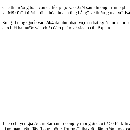
Các thị trường toàn cầu đã hồi phục vào 22/4 sau khi ông Trump phá
và Mỹ sẽ đạt được một "thỏa thuận công bằng" về thương mại với Bắ
Song, Trung Quốc vào 24/4 đã phủ nhận việc có bất kỳ "cuộc đàm phá
cho biết hai nước vẫn chưa đàm phán về việc hạ thuế quan.
Theo chuyên gia Adam Sarhan từ công ty môi giới đầu tư 50 Park Inve
giảm mạnh gần đây, Tổng thống Trump đã thay đổi lập trường một cá