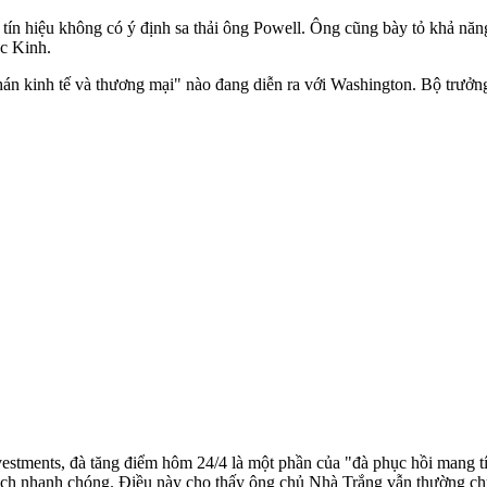
t tín hiệu không có ý định sa thải ông Powell. Ông cũng bày tỏ khả n
c Kinh.
n kinh tế và thương mại" nào đang diễn ra với Washington. Bộ trưởng
stments, đà tăng điểm hôm 24/4 là một phần của "đà phục hồi mang tính
ch nhanh chóng. Điều này cho thấy ông chủ Nhà Trắng vẫn thường chú 