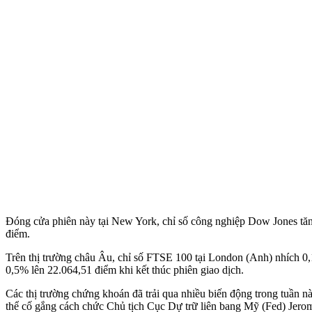
Đóng cửa phiên này tại New York, chỉ số công nghiệp Dow Jones tăn
điểm.
Trên thị trường châu Âu, chỉ số FTSE 100 tại London (Anh) nhích 0,
0,5% lên 22.064,51 điểm khi kết thúc phiên giao dịch.
Các thị trường chứng khoán đã trải qua nhiều biến động trong tuần
thể cố gắng cách chức Chủ tịch Cục Dự trữ liên bang Mỹ (Fed) Jero