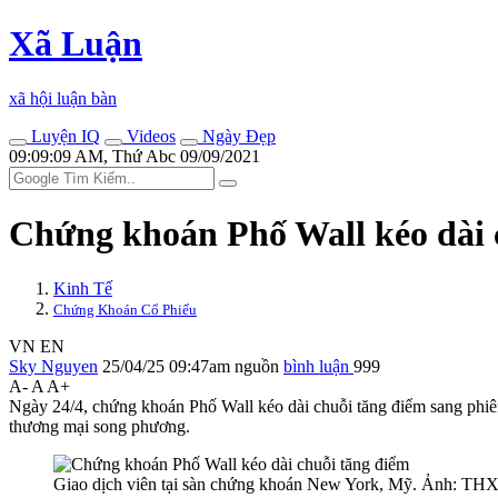
Xã Luận
xã hội luận bàn
Luyện IQ
Videos
Ngày Đẹp
09:09:09 AM, Thứ Abc 09/09/2021
Chứng khoán Phố Wall kéo dài 
Kinh Tế
Chứng Khoán Cổ Phiếu
VN
EN
Sky Nguyen
25/04/25 09:47am
nguồn
bình luận
999
A-
A
A+
Ngày 24/4, chứng khoán Phố Wall kéo dài chuỗi tăng điểm sang phiên
thương mại song phương.
Giao dịch viên tại sàn chứng khoán New York, Mỹ. Ảnh: 