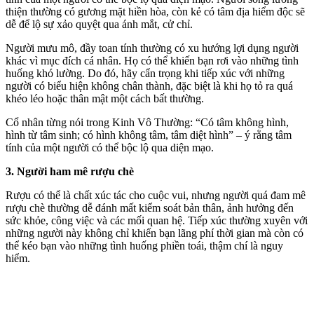
thiện thường có gương mặt hiền hòa, còn kẻ có tâm địa hiểm độc sẽ
dễ để lộ sự xảo quyệt qua ánh mắt, cử chỉ.
Người mưu mô, đầy toan tính thường có xu hướng lợi dụng người
khác vì mục đích cá nhân. Họ có thể khiến bạn rơi vào những tình
huống khó lường. Do đó, hãy cẩn trọng khi tiếp xúc với những
người có biểu hiện không chân thành, đặc biệt là khi họ tỏ ra quá
khéo léo hoặc thân mật một cách bất thường.
Cổ nhân từng nói trong Kinh Vô Thường: “Có tâm không hình,
hình từ tâm sinh; có hình không tâm, tâm diệt hình” – ý rằng tâm
tính của một người có thể bộc lộ qua diện mạo.
3. Người ham mê rượu chè
Rượu có thể là chất xúc tác cho cuộc vui, nhưng người quá đam mê
rượu chè thường dễ đánh mất kiểm soát bản thân, ảnh hưởng đến
sức khỏe, công việc và các mối quan hệ. Tiếp xúc thường xuyên với
những người này không chỉ khiến bạn lãng phí thời gian mà còn có
thể kéo bạn vào những tình huống phiền toái, thậm chí là nguy
hiểm.