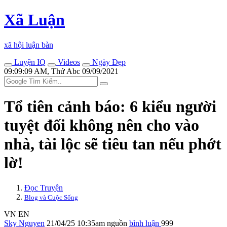
Xã Luận
xã hội luận bàn
Luyện IQ
Videos
Ngày Đẹp
09:09:09 AM, Thứ Abc 09/09/2021
Tổ tiên cảnh báo: 6 kiểu người
tuyệt đối không nên cho vào
nhà, tài lộc sẽ tiêu tan nếu phớt
lờ!
Đọc Truyện
Blog và Cuộc Sống
VN
EN
Sky Nguyen
21/04/25 10:35am
nguồn
bình luận
999