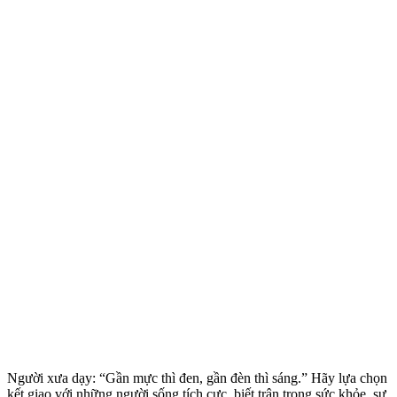
Người xưa dạy: “Gần mực thì đen, gần đèn thì sáng.” Hãy lựa chọn
kết giao với những người sống tích cực, biết trân trọng sức khỏe, sự