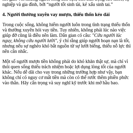
nghiệp và gia đình, bởi “người tốt sinh tài, kẻ xấu sinh tai.”
4. Người thường xuyên vay mượn, thiếu thốn kéo dài
Trong cuộc sống, không hiếm người luôn trong tình trạng thiếu thốn
và thường xuyên hỏi vay tiền. Tuy nhiên, không phải lúc nào việc
giúp đỡ cũng là điều nên làm. Dân gian có câu:
"Cứu người lúc
nguy, không cứu người lười"
, ý chỉ rằng giúp người hoạn nạn là tốt,
nhưng nếu sự nghèo khó bắt nguồn từ sự lười biếng, thiếu nỗ lực thì
nên cân nhắc.
Một số người mượn tiền không phải do khó khăn thật sự, mà chỉ vì
thói quen sống thiếu trách nhiệm hoặc lợi dụng lòng tốt của người
khác. Nếu dễ dãi cho vay trong những trường hợp như vậy, bạn
không chỉ có nguy cơ mất tiền mà còn có thể rước thêm phiền phức
vào thân. Hãy cẩn trọng và suy nghĩ kỹ trước khi mở hầu bao.