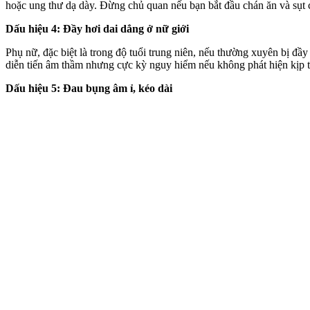
hoặc ung thư dạ dày. Đừng chủ quan nếu bạn bắt đầu chán ăn và sụt 
Dấu hiệu 4: Đầy hơi dai dẳng ở nữ giới
Phụ nữ, đặc biệt là trong độ tuổi trung niên, nếu thường xuyên bị đầ
diễn tiến âm thầm nhưng cực kỳ nguy hiểm nếu không phát hiện kịp t
Dấu hiệu 5: Đau bụng âm ỉ, kéo dài