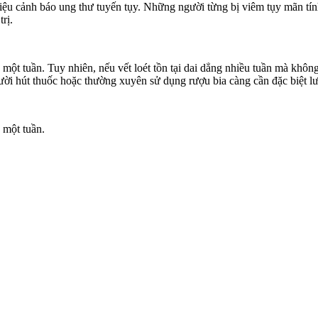
ệu cảnh báo ung thư tuyến tụy. Những người từng bị viêm tụy mãn tính 
rị.
một tuần. Tuy nhiên, nếu vết loét tồn tại dai dẳng nhiều tuần mà khôn
gười hút thuốc hoặc thường xuyên sử dụng rượu bia càng cần đặc biệt lư
 một tuần.