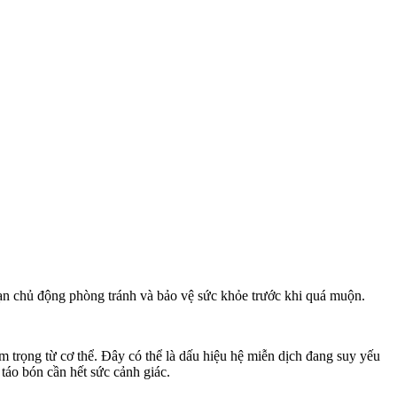
ạn chủ động phòng tránh và bảo vệ sức khỏe trước khi quá muộn.
 trọng từ c‌ơ th‌ể. Đây có thể là dấu hiệu hệ miễn dịch đang suy yếu
 táo bón cần hết sức cảnh giác.