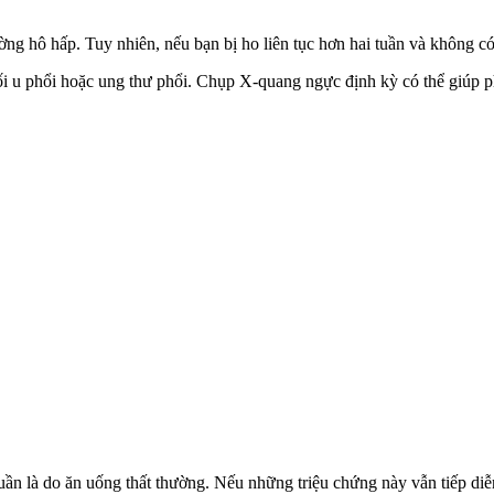
đường hô hấp. Tuy nhiên, nếu bạn bị ho liên tục hơn hai tuần và không c
ối u phổi hoặc ung thư phổi. Chụp X-quang ngực định kỳ có thể giúp p
ần là do ăn uống thất thường. Nếu những triệu chứng này vẫn tiếp diễn