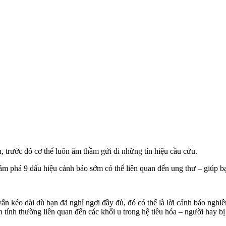
 trước đó c‌ơ th‌ể luôn âm thầm gửi đi những tín hiệu cầu cứu.
m phá 9 dấu hiệu cảnh báo sớm có thể liên quan đến ung thư – giúp b
ẫn kéo dài dù bạn đã nghỉ ngơi đầy đủ, đó có thể là lời cảnh báo nghiêm
 tính thường liên quan đến các khối u trong hệ tiêu hóa – người hay bị