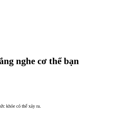
g nghe c‌ơ th‌ể bạn
ức khỏe có thể xảy ra.