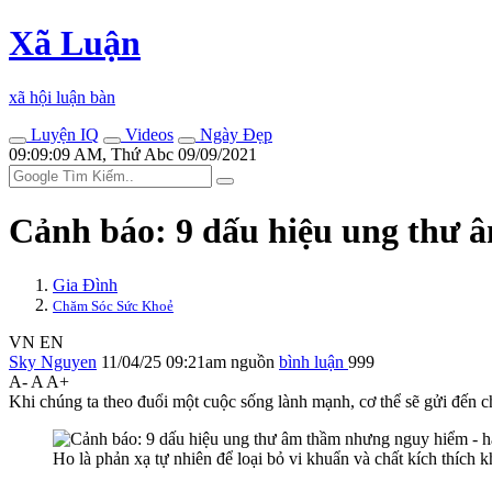
Xã Luận
xã hội luận bàn
Luyện IQ
Videos
Ngày Đẹp
09:09:09 AM, Thứ Abc 09/09/2021
Cảnh báo: 9 dấu hiệu ung thư â
Gia Đình
Chăm Sóc Sức Khoẻ
VN
EN
Sky Nguyen
11/04/25 09:21am
nguồn
bình luận
999
A-
A
A+
Khi chúng ta theo đuổi một cuộc sống lành mạnh, c‌ơ th‌ể sẽ gửi đến 
Ho là phản xạ tự nhiên để loại bỏ vi khuẩn và chất kíc‌h thí‌ch