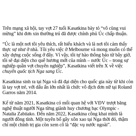
Trên mạng xã hội, tay vợt 27 tuổi Kasatkina bày tỏ “vô cùng vui
mừng” khi đơn xin thường trú đã được chính phủ Úc chấp thuận.
“Úc là một nơi tôi yêu thích, rất hiếu khách và là nơi tôi cảm thấy
thực sự như ở nhà. Tôi yêu việc ở Melbourne và mong muốn có thể
xây dựng cuộc sống ở đây. Vì vậy, tôi tự hào thông báo từ bây giờ,
tôi sẽ đại diện cho quê hương mới của mình – nước Úc – trong sự
nghiệp quần vợt chuyên nghiệp”, Kasatkina viết trên X về việc
chuyển quốc tịch Nga sang Úc
.
Kasatkina sinh ra tại Nga và đã đại diện cho quốc gia này từ khi còn
là tay vợt trẻ, với dấu ấn lớn nhất là chức vô địch đơn nữ tại Roland
Garros năm 2014.
Kể từ năm 2021, Kasatkina có mối quan hệ với VĐV trượt băng
nghệ thuật người Nga từng giành huy chương bạc Olympic -
Natalia Zabiiako. Đến năm 2022, Kasatkina công khai mình là
người đồn‌g tín‌h. Một tuyên bố gây xôn xao tại Nga thời đó, thậm
chí một chính trị gia còn xem cô là “đặc vụ nước ngoài”.