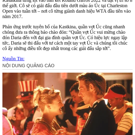
Kasatkina từng lọt vào bán kết Roland Garros 2022 và đạt vị trí số 8
thế giới. Cô sẽ có giải đấu đầu tiên dưới màu áo Úc tại Charleston
Open vào tuần tới – nơi cô từng giành danh hiệu WTA đầu tiên vào
năm 2017.
Phản ứng trước tuyên bố của Kastkina, quần vợt Úc cũng nhanh
chóng đưa ra thông báo chào đón: “Quần vợt Úc vui mừng chào
đón Daria đến với đại gia đình quần vợt Úc. Có hiệu lực ngay lập
tức, Daria sẽ thi đấu với tư cách một tay vợt Úc và chúng tôi chúc
cô ấy những điều tốt đẹp nhất trong các giải đấu sắp tới”.
Nguồn Tin: