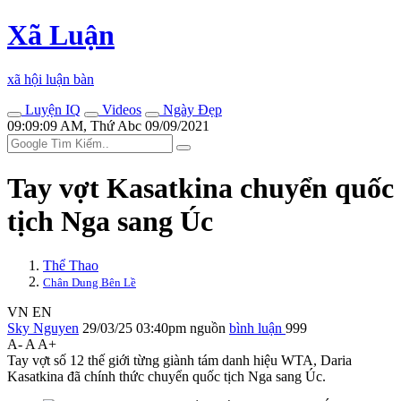
Xã Luận
xã hội luận bàn
Luyện IQ
Videos
Ngày Đẹp
09:09:09 AM, Thứ Abc 09/09/2021
Tay vợt Kasatkina chuyển quốc
tịch Nga sang Úc
Thể Thao
Chân Dung Bên Lề
VN
EN
Sky Nguyen
29/03/25 03:40pm
nguồn
bình luận
999
A-
A
A+
Tay vợt số 12 thế giới từng giành tám danh hiệu WTA, Daria
Kasatkina đã chính thức chuyển quốc tịch Nga sang Úc.