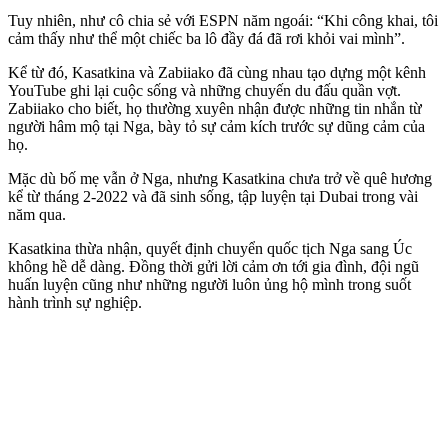
Tuy nhiên, như cô chia sẻ với ESPN năm ngoái: “Khi công khai, tôi
cảm thấy như thể một chiếc ba lô đầy đá đã rơi khỏi vai mình”.
Kể từ đó, Kasatkina và Zabiiako đã cùng nhau tạo dựng một kênh
YouTube ghi lại cuộc sống và những chuyến du đấu quần vợt.
Zabiiako cho biết, họ thường xuyên nhận được những tin nhắn từ
người hâm mộ tại Nga, bày tỏ sự cảm kích trước sự dũng cảm của
họ.
Mặc dù bố mẹ vẫn ở Nga, nhưng Kasatkina chưa trở về quê hương
kể từ tháng 2-2022 và đã sinh sống, tập luyện tại Dubai trong vài
năm qua.
Kasatkina thừa nhận, quyết định chuyển quốc tịch Nga sang Úc
không hề dễ dàng. Đồng thời gửi lời cảm ơn tới gia đình, đội ngũ
huấn luyện cũng như những người luôn ủng hộ mình trong suốt
hành trình sự nghiệp.