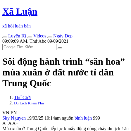
Xã Luận
xã hội luận bàn
Luyện IQ
Videos
Ngày Đẹp
09:09:09 AM, Thứ Abc 09/09/2021
Sôi động hành trình “săn hoa”
mùa xuân ở đất nước tỉ dân
Trung Quốc
Thế Giới
Du Lịch Khám Phá
VN
EN
Sky Nguyen
19/03/25 10:14am
nguồn
bình luận
999
A-
A
A+
Mùa xuân ở Trung Quốc tiếp tục khuấy động dòng chảy du lịch ’săn