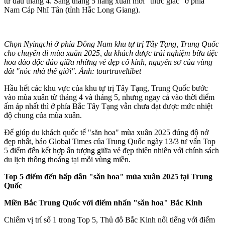
từ đầu tháng 4. Sang tháng 5 nàng xuân mới "thức giấc" ở phía
Nam Cáp Nhĩ Tân (tỉnh Hắc Long Giang).
Chọn Nyingchi ở phía Đông Nam khu tự trị Tây Tạng, Trung Quốc
cho chuyến đi mùa xuân 2025, du khách được trải nghiệm bữa tiệc
hoa đào độc đáo giữa những vẻ đẹp cổ kính, nguyên sơ của vùng
đất "nóc nhà thế giới". Ảnh: tourtraveltibet
Hầu hết các khu vực của khu tự trị Tây Tạng, Trung Quốc bước
vào mùa xuân từ tháng 4 và tháng 5, nhưng ngay cả vào thời điểm
ấm áp nhất thì ở phía Bắc Tây Tạng vẫn chưa đạt được mức nhiệt
độ chung của mùa xuân.
Để giúp du khách quốc tế "săn hoa" mùa xuân 2025 đúng độ nở
đẹp nhất, báo Global Times của Trung Quốc ngày 13/3 tư vấn Top
5 điểm đến kết hợp ấn tượng giữa vẻ đẹp thiên nhiên với chính sách
du lịch thông thoáng tại mỗi vùng miền.
Top 5 điểm đến hấp dẫn "săn hoa" mùa xuân 2025 tại Trung
Quốc
Miền Bắc Trung Quốc với điểm nhấn "săn hoa" Bắc Kinh
Chiếm vị trí số 1 trong Top 5, Thủ đô Bắc Kinh nổi tiếng với điểm