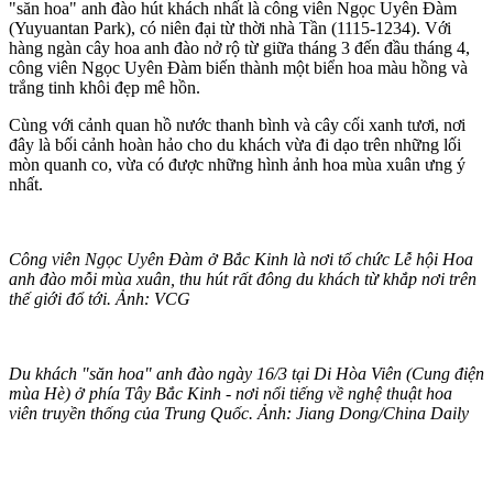
"săn hoa" anh đào hút khách nhất là công viên Ngọc Uyên Đàm
(Yuyuantan Park), có niên đại từ thời nhà Tần (1115-1234). Với
hàng ngàn cây hoa anh đào nở rộ từ giữa tháng 3 đến đầu tháng 4,
công viên Ngọc Uyên Đàm biến thành một biển hoa màu hồng và
trắng tinh khôi đẹp mê hồn.
Cùng với cảnh quan hồ nước thanh bình và cây cối xanh tươi, nơi
đây là bối cảnh hoàn hảo cho du khách vừa đi dạo trên những lối
mòn quanh co, vừa có được những hình ảnh hoa mùa xuân ưng ý
nhất.
Công viên Ngọc Uyên Đàm ở Bắc Kinh là nơi tổ chức Lễ hội Hoa
anh đào mỗi mùa xuân, thu hút rất đông du khách từ khắp nơi trên
thế giới đổ tới. Ảnh: VCG
Du khách "săn hoa" anh đào ngày 16/3 tại Di Hòa Viên (Cung điện
mùa Hè) ở phía Tây Bắc Kinh - nơi nổi tiếng về nghệ thuật hoa
viên truyền thống của Trung Quốc. Ảnh: Jiang Dong/China Daily