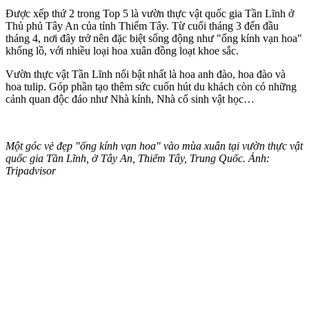
Được xếp thứ 2 trong Top 5 là vườn thực vật quốc gia Tần Lĩnh ở
Thủ phủ Tây An của tỉnh Thiểm Tây. Từ cuối tháng 3 đến đầu
tháng 4, nơi đây trở nên đặc biệt sống động như "ống kính vạn hoa"
khổng lồ, với nhiều loại hoa xuân đồng loạt khoe sắc.
Vườn thực vật Tần Lĩnh nổi bật nhất là hoa anh đào, hoa đào và
hoa tulip. Góp phần tạo thêm sức cuốn hút du khách còn có những
cảnh quan độc đáo như Nhà kính, Nhà cổ sinh vật học…
Một góc vẻ đẹp "ống kính vạn hoa" vào mùa xuân tại vườn thực vật
quốc gia Tần Lĩnh, ở Tây An, Thiểm Tây, Trung Quốc. Ảnh:
Tripadvisor