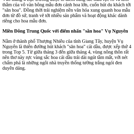
thắm của vô vàn bông mẫu đơn cánh hoa lớn, cuốn hút du khách tới
"săn hoa". Đồng thời trải nghiệm nền văn hóa xung quanh hoa mẫu
đơn từ đồ sứ, tranh vẽ tới nhiều sản phẩm và hoạt động khác dành
riêng cho hoa mẫu đơn.
Miền Đông Trung Quốc với điểm nhấn "săn hoa" Vụ Nguyên
Nằm ở thành phố Thượng Nhiêu của tỉnh Giang Tây, huyện Vụ
Nguyên là thiên đường hút khách "săn hoa" cải dầu, được xếp thứ 4
trong Top 5. Từ giữa tháng 3 đến giữa tháng 4, vùng nông thôn rất
nên thơ này rực vàng sắc hoa cải dầu trải dài ngút tầm mắt, với nét
chấm phá là những ngôi nhà truyền thống tường trắng ngói đen
duyên dáng.