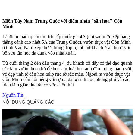
Miền Tây Nam Trung Quốc với điểm nhấn "săn hoa" Côn
Minh
Là điểm tham quan du lịch cấp quốc gia 4A (chỉ sau mức xếp hạng
thắng cảnh cao nhất 5A của Trung Quốc), vườn thực vật Côn Minh
ở tỉnh Vân Nam xếp thứ 5 trong Top 5, rất hút khách "săn hoa" với
bộ sưu tập hoa đa dạng vào mùa xuân.
Từ cuối tháng 2 đến đầu tháng 4, du khách tới đây có thể dạo quanh
các khu vườn theo chủ đề hoa - từ loài hoa anh đào mỏng manh với
vẻ đẹp tinh tế đến hoa tulip rực rỡ sắc màu. Ngoài ra vườn thực vật
Côn Minh còn nổi tiếng với sự đa dạng sinh học phong phú và các
triển lãm giáo dục rất có sức cuốn hút.
Nguồn Tin: