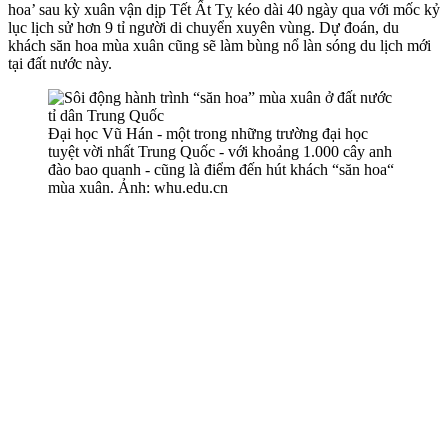
hoa’ sau kỳ xuân vận dịp Tết Ất Tỵ kéo dài 40 ngày qua với mốc kỷ
lục lịch sử hơn 9 tỉ người di chuyển xuyên vùng. Dự đoán, du
khách săn hoa mùa xuân cũng sẽ làm bùng nổ làn sóng du lịch mới
tại đất nước này.
Đại học Vũ Hán - một trong những trường đại học
tuyệt vời nhất Trung Quốc - với khoảng 1.000 cây anh
đào bao quanh - cũng là điểm đến hút khách “săn hoa“
mùa xuân. Ảnh: whu.edu.cn