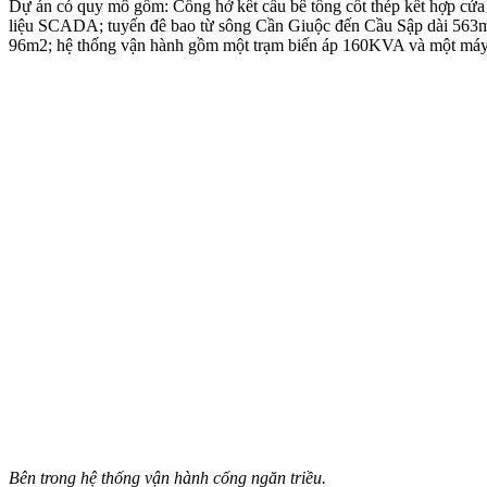
Dự án có quy mô gồm: Cống hở kết cấu bê tông cốt thép kết hợp cửa v
liệu SCADA; tuyến đê bao từ sông Cần Giuộc đến Cầu Sập dài 563m, mặ
96m2; hệ thống vận hành gồm một trạm biến áp 160KVA và một m
Bên trong hệ thống vận hành cống ngăn triều.