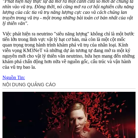
"Phát hiện này thực sự đã mở ra một cánh cửa sổ mới để chúng ta
nhìn vào vũ trụ. Đồng thời, nó cũng mở ra cơ hội nghiên cứu năng
lượng của các tia vũ trụ năng lượng cực cao và cách chúng lan
truyền trong vũ trụ - một trong những bài toán cơ bản nhất của vật
lý thiên văn".
Việc phát hiện ra neutrino "siêu năng lượng" không chỉ là một bước
tiến lớn trong lĩnh vực vật lý hạt cơ bản, mà còn là một cột mốc
quan trọng trong hành trình khám phá vũ trụ của nhân loại. Kính
viễn vọng KM3NeT và những dự án tương tự đang mở ra một kỷ
nguyên mới cho vật lý thiên văn neutrino, hứa hẹn mang đến những
khám phá chấn động hơn nữa về nguồn gốc, cấu trúc và vận hành
của vũ trụ bao la.
Nguồn Tin: