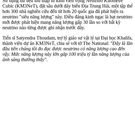
Sử dụng dữ liệu thu thập từ kính viễn vọng Neutrino Kilometre
Cubic (KM3NeT), đặt sâu dưới đáy biển Địa Trung Hải, một tập thể
hơn 300 nhà nghiên cứu đến từ hơn 20 quốc gia đã phát hiện ra
neutrino "siêu năng lượng" này. Điều đáng kinh ngạc là hạt neutrino
mới được phát hiện mang năng lượng gấp 30 lần so với bất kỳ
neutrino nào từng được ghi nhận trước đây.
Tiến sĩ Satyendra Thoudam, trợ lý giáo sư vật lý tại Đại học Khalifa,
thành viên dự án KM3NeT, chia sẻ với tờ The National:
"Đây là lần
đầu tiên chúng tôi đo đạc được neutrino có năng lượng cao đến
vậy. Mức năng lượng này lớn gấp 100 triệu tỷ lần năng lượng của
ánh sáng thường thấy".