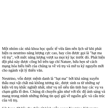
Một nhóm các nhà khoa học quốc tế vừa làm nên lịch sử khi phát
hiện ra neutrino năng lượng cực cao, hay còn được gọi là "hạt ma
vũ trụ", với mức năng lượng vượt xa mọi kỷ lục trước đó. Phát hiện
đột phá này được công bố trên tạp chí Nature, hứa hẹn sẽ cách
mạng hóa hiểu biết của chúng ta về vũ trụ và mở ra kỷ nguyên mới
cho ngành vật lý thiên văn.
Neutrino, vốn được mệnh danh là "hạt ma" bởi khả năng xuyên
thấu mọi vật chất mà không tương tác, được sinh ra từ những sự
kiện vũ trụ khắc nghiệt nhất, như vụ nổ siêu tân tinh hay các vụ va
chạm giữa lỗ đen. Chúng di chuyển gần như với tốc độ ánh sáng và
mang trong mình những thông tin quý giá về nguồn gốc và cấu trúc
của vũ trụ.