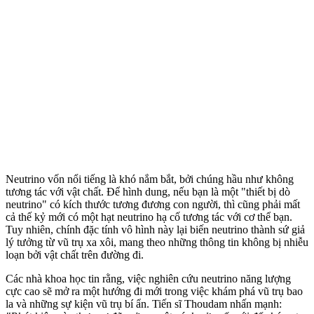
Neutrino vốn nổi tiếng là khó nắm bắt, bởi chúng hầu như không
tương tác với vật chất. Để hình dung, nếu bạn là một "thiết bị dò
neutrino" có kích thước tương đương con người, thì cũng phải mất
cả thế kỷ mới có một hạt neutrino hạ cố tương tác với c‌ơ th‌ể bạn.
Tuy nhiên, chính đặc tính vô hình này lại biến neutrino thành sứ giả
lý tưởng từ vũ trụ xa xôi, mang theo những thông tin không bị nhiễu
loạn bởi vật chất trên đường đi.
Các nhà khoa học tin rằng, việc nghiên cứu neutrino năng lượng
cực cao sẽ mở ra một hướng đi mới trong việc khám phá vũ trụ bao
la và những sự kiện vũ trụ bí ẩn. Tiến sĩ Thoudam nhấn mạnh: