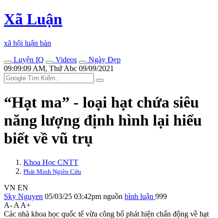
Xã Luận
xã hội luận bàn
Luyện IQ
Videos
Ngày Đẹp
09:09:09 AM, Thứ Abc 09/09/2021
“Hạt ma” - loại hạt chứa siêu
năng lượng định hình lại hiểu
biết về vũ trụ
Khoa Học CNTT
Phát Minh Ngiên Cứu
VN
EN
Sky Nguyen
05/03/25 03:42pm
nguồn
bình luận
999
A-
A
A+
Các nhà khoa học quốc tế vừa công bố phát hiện chấn động về hạt