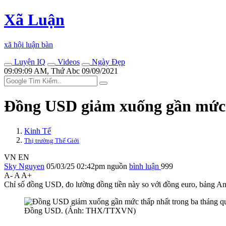
Xã Luận
xã hội luận bàn
Luyện IQ
Videos
Ngày Đẹp
09:09:09 AM, Thứ Abc 09/09/2021
Đồng USD giảm xuống gần mức 
Kinh Tế
Thị trường Thế Giới
VN
EN
Sky Nguyen
05/03/25 02:42pm
nguồn
bình luận
999
A-
A
A+
Chỉ số đồng USD, đo lường đồng tiền này so với đồng euro, bảng Anh
Đồng USD. (Ảnh: THX/TTXVN)